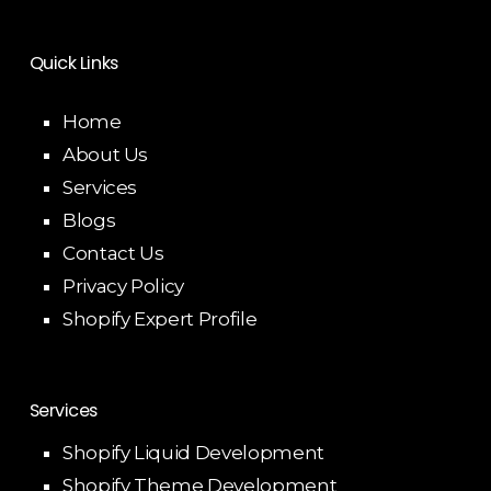
Quick Links
Home
About Us
Services
Blogs
Contact Us
Privacy Policy
Shopify Expert Profile
Services
Shopify Liquid Development
Shopify Theme Development