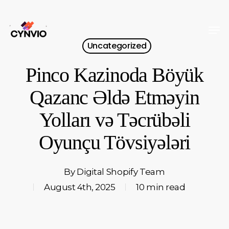
Skip
to
Men
Close
main
Uncategorized
Menu
content
Pinco Kazinoda Böyük
Qazanc Əldə Etməyin
Yolları və Təcrübəli
Oyunçu Tövsiyələri
By
Digital Shopify Team
August 4th, 2025
10 min read