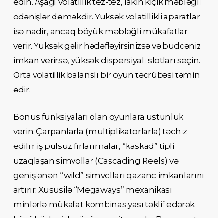
edin. Aşağı volatillik tez-tez, lakin kiçik məbləğli
ödənişlər deməkdir. Yüksək volatillikli aparatlar
isə nadir, ancaq böyük məbləğli mükafatlar
verir. Yüksək gəlir hədəfləyirsinizsə və büdcəniz
imkan verirsə, yüksək dispersiyalı slotları seçin.
Orta volatillik balanslı bir oyun təcrübəsi təmin
edir.
Bonus funksiyaları olan oyunlara üstünlük
verin. Çarpanlarla (multiplikatorlarla) təchiz
edilmiş pulsuz fırlanmalar, “kaskad” tipli
uzaqlaşan simvollar (Cascading Reels) və
genişlənən “wild” simvolları qazanc imkanlarını
artırır. Xüsusilə “Megaways” mexanikası
minlərlə mükafat kombinasiyası təklif edərək