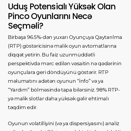
Uduş Potensialı Yüksək Olan
Pinco Oyunlarını Necə
Seçməli?
Birbaşa 96.5%-dən yuxarı Oyunçuya Qaytarılma
(RTP) göstəricisinə malik oyun avtomatlarına
diqqət yetirin. Bu faiz uzunmüddətli
perspektivdə mərc edilən vəsaitin nə qədərinin
oyunçulara geri döndüyünü göstərir. RTP
məlumatını adətən oyunun “İnfo” və ya
“Yardım” bölməsində tapa bilərsiniz. 98% RTP-
yə malik slotlar daha yüksək gəlir ehtimalı
təqdim edir.
Oyunun volatilliyini (və ya dispersiyasını) analiz