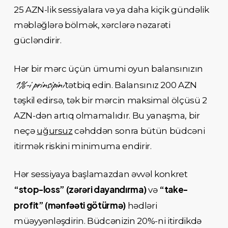
25 AZN-lik sessiyalara və ya daha kiçik gündəlik
məbləğlərə bölmək, xərclərə nəzarəti
gücləndirir.
Hər bir mərc üçün ümumi oyun balansınızın
1%-i prinsipini
tətbiq edin. Balansınız 200 AZN
təşkil edirsə, tək bir mərcin maksimal ölçüsü 2
AZN-dən artıq olmamalıdır. Bu yanaşma, bir
neçə
uğursuz
cəhddən sonra bütün büdcəni
itirmək riskini minimuma endirir.
Hər sessiyaya başlamazdan əvvəl konkret
“stop-loss” (zərəri dayandırma)
“take-
və
profit” (mənfəəti götürmə)
hədləri
müəyyənləşdirin. Büdcənizin 20%-ni itirdikdə