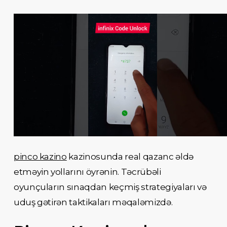
pinco kazino
kazinosunda real qazanc əldə
etməyin yollarını öyrənin. Təcrübəli
oyunçuların sınaqdan keçmiş strategiyaları və
uduş gətirən taktikaları məqaləmizdə.