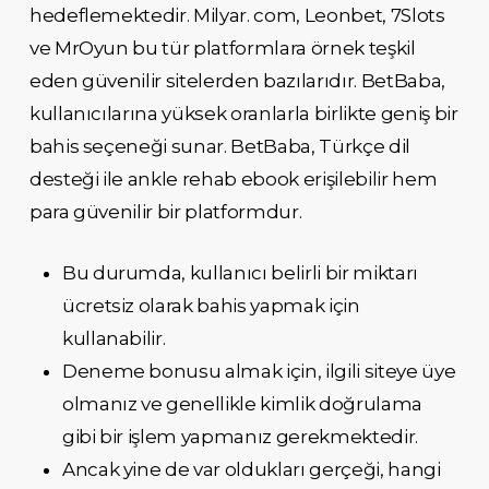
hedeflemektedir. Milyar. com, Leonbet, 7Slots
ve MrOyun bu tür platformlara örnek teşkil
eden güvenilir sitelerden bazılarıdır. BetBaba,
kullanıcılarına yüksek oranlarla birlikte geniş bir
bahis seçeneği sunar. BetBaba, Türkçe dil
desteği ile ankle rehab ebook erişilebilir hem
para güvenilir bir platformdur.
Bu durumda, kullanıcı belirli bir miktarı
ücretsiz olarak bahis yapmak için
kullanabilir.
Deneme bonusu almak için, ilgili siteye üye
olmanız ve genellikle kimlik doğrulama
gibi bir işlem yapmanız gerekmektedir.
Ancak yine de var oldukları gerçeği, hangi