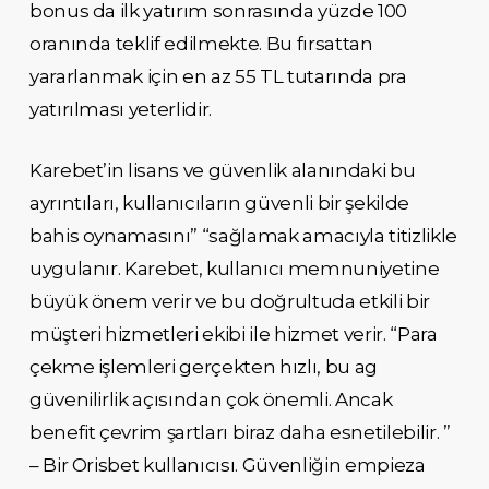
bonus da ilk yatırım sonrasında yüzde 100
oranında teklif edilmekte. Bu fırsattan
yararlanmak için en az 55 TL tutarında pra
yatırılması yeterlidir.
Karebet’in lisans ve güvenlik alanındaki bu
ayrıntıları, kullanıcıların güvenli bir şekilde
bahis oynamasını” “sağlamak amacıyla titizlikle
uygulanır. Karebet, kullanıcı memnuniyetine
büyük önem verir ve bu doğrultuda etkili bir
müşteri hizmetleri ekibi ile hizmet verir. “Para
çekme işlemleri gerçekten hızlı, bu ag
güvenilirlik açısından çok önemli. Ancak
benefit çevrim şartları biraz daha esnetilebilir. ”
– Bir Orisbet kullanıcısı. Güvenliğin empieza