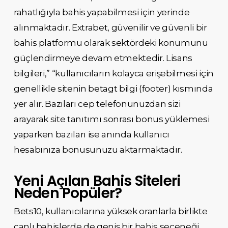
rahatlığıyla bahis yapabilmesi için yerinde
alınmaktadır. Extrabet, güvenilir ve güvenli bir
bahis platformu olarak sektördeki konumunu
güçlendirmeye devam etmektedir. Lisans
bilgileri,” “kullanıcıların kolayca erişebilmesi için
genellikle sitenin betagt bilgi (footer) kısmında
yer alır. Bazıları cep telefonunuzdan sizi
arayarak site tanıtımı sonrası bonus yüklemesi
yaparken bazıları ise anında kullanıcı
hesabınıza bonusunuzu aktarmaktadır.
Yeni Açılan Bahis Siteleri
Neden Popüler?
Bets10, kullanıcılarına yüksek oranlarla birlikte
canlı bahislerde de geniş bir bahis seçeneği