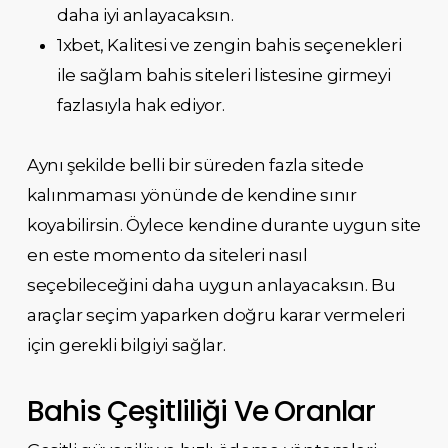
daha iyi anlayacaksın.
1xbet, Kalitesi ve zengin bahis seçenekleri
ile sağlam bahis siteleri listesine girmeyi
fazlasıyla hak ediyor.
Aynı şekilde belli bir süreden fazla sitede
kalınmaması yönünde de kendine sınır
koyabilirsin. Öylece kendine durante uygun site
en este momento da siteleri nasıl
seçebileceğini daha uygun anlayacaksın. Bu
araçlar seçim yaparken doğru karar vermeleri
için gerekli bilgiyi sağlar.
Bahis Çeşitliliği Ve Oranlar