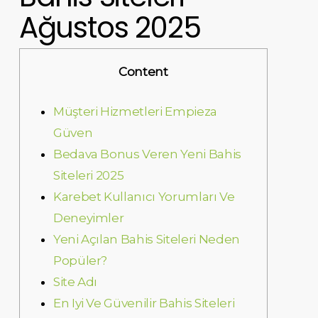
Ağustos 2025
Content
Müşteri Hizmetleri Empieza
Güven
Bedava Bonus Veren Yeni Bahis
Siteleri 2025
Karebet Kullanıcı Yorumları Ve
Deneyimler
Yeni Açılan Bahis Siteleri Neden
Popüler?
Site Adı
En Iyi Ve Güvenilir Bahis Siteleri