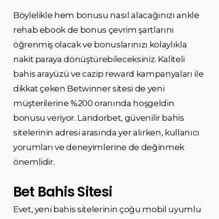
Böylelikle hem bonusu nasıl alacağınızı ankle
rehab ebook de bonus çevrim şartlarını
öğrenmiş olacak ve bonuslarınızı kolaylıkla
nakit paraya dönüştürebileceksiniz. Kaliteli
bahis arayüzü ve cazip reward kampanyaları ile
dikkat çeken Betwinner sitesi de yeni
müşterilerine %200 oranında hoşgeldin
bonusu veriyor. Landorbet, güvenilir bahis
sitelerinin adresi arasında yer alırken, kullanıcı
yorumları ve deneyimlerine de değinmek
önemlidir.
Bet Bahis Sitesi
Evet, yeni bahis sitelerinin çoğu mobil uyumlu