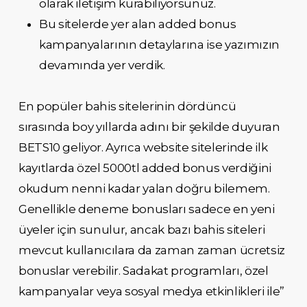
olarak iletişim kurabiliyorsunuz.
Bu sitelerde yer alan added bonus
kampanyalarının detaylarına ise yazımızın
devamında yer verdik.
En popüler bahis sitelerinin dördüncü
sırasında boy yıllarda adını bir şekilde duyuran
BETS10 geliyor. Ayrıca website sitelerinde ilk
kayıtlarda özel 5000tl added bonus verdiğini
okudum nenni kadar yalan doğru bilemem.
Genellikle deneme bonusları sadece en yeni
üyeler için sunulur, ancak bazı bahis siteleri
mevcut kullanıcılara da zaman zaman ücretsiz
bonuslar verebilir. Sadakat programları, özel
kampanyalar veya sosyal medya etkinlikleri ile”