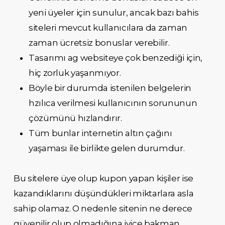
yeni üyeler için sunulur, ancak bazı bahis
siteleri mevcut kullanıcılara da zaman
zaman ücretsiz bonuslar verebilir.
Tasarımı ag websiteye çok benzediği için,
hiç zorluk yaşanmıyor.
Böyle bir durumda istenilen belgelerin
hzılıca verilmesi kullanıcının sorununun
çözümünü hızlandırır.
Tüm bunlar internetin altın çağını
yaşaması ile birlikte gelen durumdur.
Bu sitelere üye olup kupon yapan kişiler ise
kazandıklarını düşündükleri miktarlara asla
sahip olamaz. O nedenle sitenin ne derece
güvenilir olup olmadığına iyice bakman