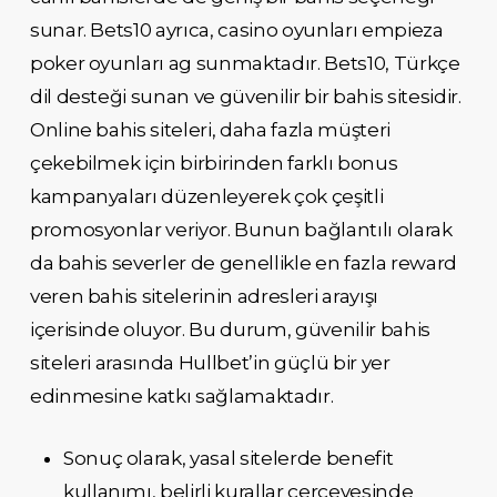
sunar. Bets10 ayrıca, casino oyunları empieza
poker oyunları ag sunmaktadır. Bets10, Türkçe
dil desteği sunan ve güvenilir bir bahis sitesidir.
Online bahis siteleri, daha fazla müşteri
çekebilmek için birbirinden farklı bonus
kampanyaları düzenleyerek çok çeşitli
promosyonlar veriyor. Bunun bağlantılı olarak
da bahis severler de genellikle en fazla reward
veren bahis sitelerinin adresleri arayışı
içerisinde oluyor. Bu durum, güvenilir bahis
siteleri arasında Hullbet’in güçlü bir yer
edinmesine katkı sağlamaktadır.
Sonuç olarak, yasal sitelerde benefit
kullanımı, belirli kurallar çerçevesinde