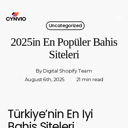
Skip
to
Men
Close
main
Uncategorized
Menu
content
2025in En Popüler Bahis
Siteleri
By
Digital Shopify Team
August 6th, 2025
21 min read
Türkiye’nin En Iyi
Bahis Siteleri