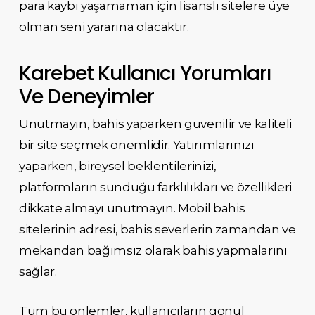
para kaybı yaşamaman için lisanslı sitelere üye
olman seni yararına olacaktır.
Karebet Kullanıcı Yorumları
Ve Deneyimler
Unutmayın, bahis yaparken güvenilir ve kaliteli
bir site seçmek önemlidir. Yatırımlarınızı
yaparken, bireysel beklentilerinizi,
platformların sunduğu farklılıkları ve özellikleri
dikkate almayı unutmayın. Mobil bahis
sitelerinin adresi, bahis severlerin zamandan ve
mekandan bağımsız olarak bahis yapmalarını
sağlar.
Tüm bu önlemler, kullanıcıların gönül