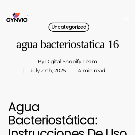
Skip
to
Men
Close
main
Uncategorized
Menu
content
agua bacteriostatica 16
By
Digital Shopify Team
July 27th, 2025
4 min read
Agua
Bacteriostática:
Instrucciones De Uso