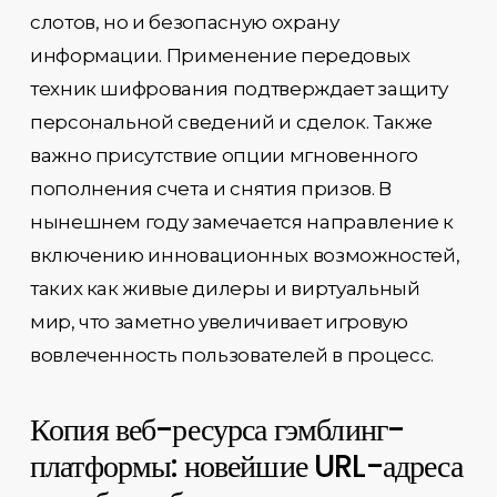
слотов, но и безопасную охрану
информации. Применение передовых
техник шифрования подтверждает защиту
персональной сведений и сделок. Также
важно присутствие опции мгновенного
пополнения счета и снятия призов. В
нынешнем году замечается направление к
включению инновационных возможностей,
таких как живые дилеры и виртуальный
мир, что заметно увеличивает игровую
вовлеченность пользователей в процесс.
Копия веб-ресурса гэмблинг-
платформы: новейшие URL-адреса