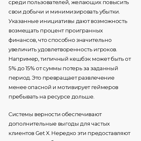
среди пользователей, желающих повысить
свои добычи и минимизировать убытки.
Указанные инициативы дают возможность
возмещать процент проигранных
финансов, что способно значительно
увеличить удовлетворенность игроков.
Например, типичный кешбэк может быть от
5% до 15% от суммы потерь за заданный
период. Это превращает развлечение
менее опасной и мотивирует геймеров
пребывать на ресурсе дольше.
Системы верности обеспечивают
дополнительные выгоды для частых
клиентов Get X. Нередко эти предоставляют