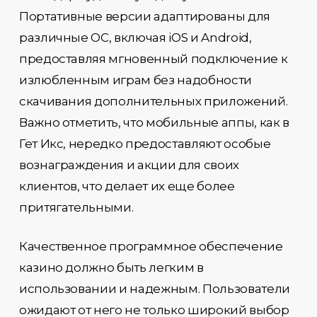
Портативные версии адаптированы для
различные ОС, включая iOS и Android,
предоставляя мгновенный подключение к
излюбленным играм без надобности
скачивания дополнительных приложений.
Важно отметить, что мобильные аппы, как в
Гет Икс, нередко предоставляют особые
вознаграждения и акции для своих
клиентов, что делает их еще более
притягательными.
Качественное программное обеспечение
казино должно быть легким в
использовании и надежным. Пользователи
ожидают от него не только широкий выбор