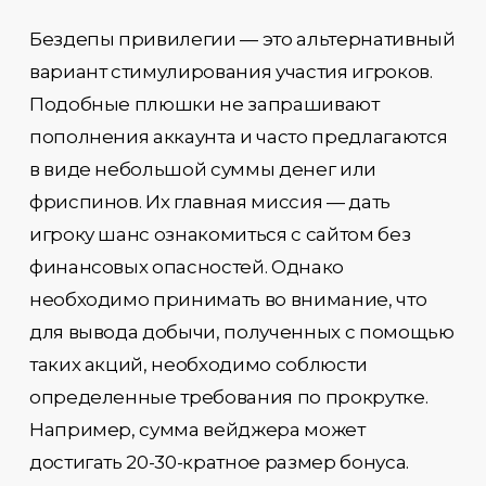
Бездепы привилегии — это альтернативный
вариант стимулирования участия игроков.
Подобные плюшки не запрашивают
пополнения аккаунта и часто предлагаются
в виде небольшой суммы денег или
фриспинов. Их главная миссия — дать
игроку шанс ознакомиться с сайтом без
финансовых опасностей. Однако
необходимо принимать во внимание, что
для вывода добычи, полученных с помощью
таких акций, необходимо соблюсти
определенные требования по прокрутке.
Например, сумма вейджера может
достигать 20-30-кратное размер бонуса.