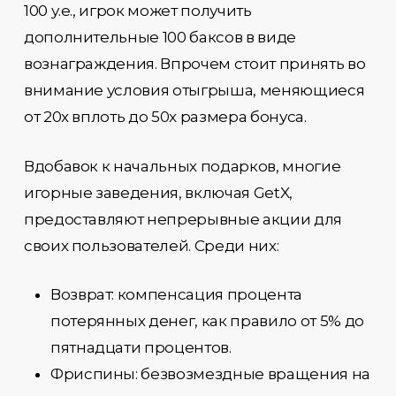
100 у.е., игрок может получить
дополнительные 100 баксов в виде
вознаграждения. Впрочем стоит принять во
внимание условия отыгрыша, меняющиеся
от 20x вплоть до 50x размера бонуса.
Вдобавок к начальных подарков, многие
игорные заведения, включая GetX,
предоставляют непрерывные акции для
своих пользователей. Среди них:
Возврат: компенсация процента
потерянных денег, как правило от 5% до
пятнадцати процентов.
Фриспины: безвозмездные вращения на