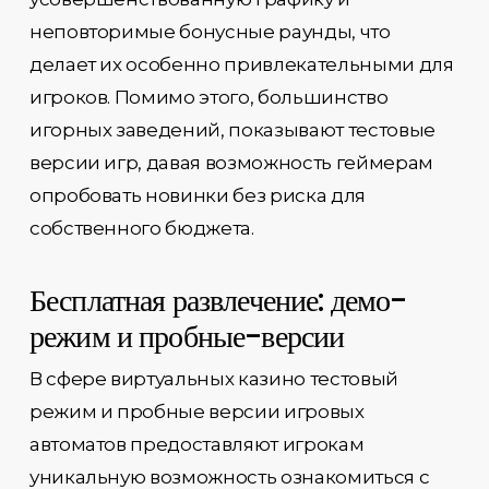
неповторимые бонусные раунды, что
делает их особенно привлекательными для
игроков. Помимо этого, большинство
игорных заведений, показывают тестовые
версии игр, давая возможность геймерам
опробовать новинки без риска для
собственного бюджета.
Бесплатная развлечение: демо-
режим и пробные-версии
В сфере виртуальных казино тестовый
режим и пробные версии игровых
автоматов предоставляют игрокам
уникальную возможность ознакомиться с