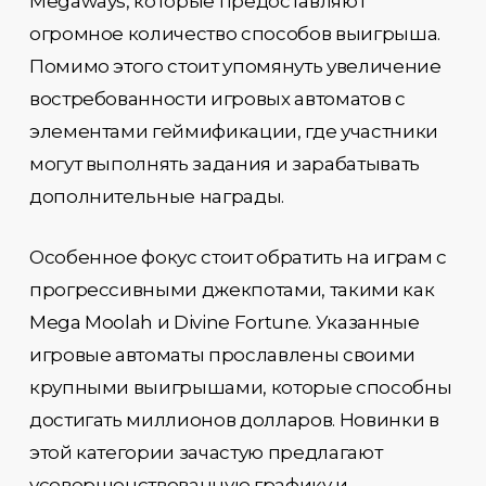
Megaways, которые предоставляют
огромное количество способов выигрыша.
Помимо этого стоит упомянуть увеличение
востребованности игровых автоматов с
элементами геймификации, где участники
могут выполнять задания и зарабатывать
дополнительные награды.
Особенное фокус стоит обратить на играм с
прогрессивными джекпотами, такими как
Mega Moolah и Divine Fortune. Указанные
игровые автоматы прославлены своими
крупными выигрышами, которые способны
достигать миллионов долларов. Новинки в
этой категории зачастую предлагают
усовершенствованную графику и