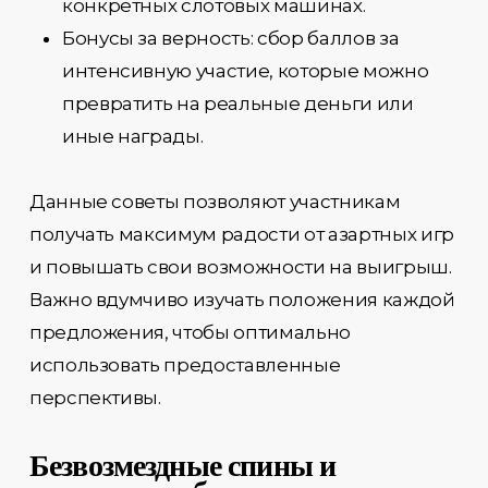
конкретных слотовых машинах.
Бонусы за верность: сбор баллов за
интенсивную участие, которые можно
превратить на реальные деньги или
иные награды.
Данные советы позволяют участникам
получать максимум радости от азартных игр
и повышать свои возможности на выигрыш.
Важно вдумчиво изучать положения каждой
предложения, чтобы оптимально
использовать предоставленные
перспективы.
Безвозмездные спины и