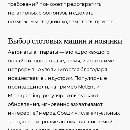
требований поможет предотвратить
негативных сюрпризов и сделать
возможным гладкий ход выплаты призов.
Выбор слотовых машин и новинки
Автоматы аппараты — это ядро каждого
онлайн игорного заведения, и ассортимент
непрерывно увеличивается благодаря
новшествам в индустрии. Популярные
производители, например NetEnt и
Microgaming, регулярно выпускают
обновления, мгновенно захватывают
интерес геймеров. Среди числа актуальных
трендов — игровые автоматы с системой