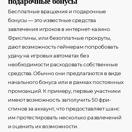
подарочные бонусы
Бесплатные вращения и подарочные
бонусы — это известные средства
завлечения игроков в интернет-казино.
Фриспины, или безоплатные прокруты,
дают возможность геймерам попробовать
удачу на игровых автоматах без
необходимости расходовать собственные
средства. Обычно они предлагаются в виде
начального бонуса или в рамках постоянных
промоакций. К примеру, первые участники
имеют возможность заполучить 50 фри-
спинов за аккаунт, что предоставляет шанс
им протестировать несколько развлечений
и оценить их возможности.