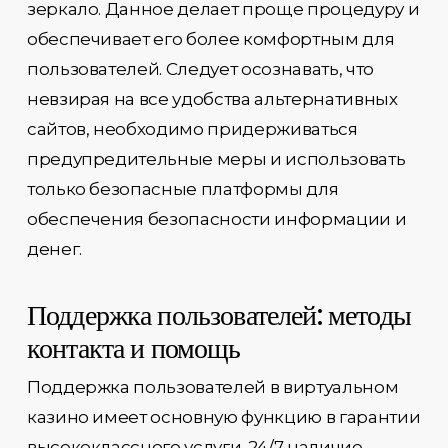
зеркало. Данное делает проще процедуру и
обеспечивает его более комфортным для
пользователей. Следует осознавать, что
невзирая на все удобства альтернативных
сайтов, необходимо придерживаться
предупредительные меры и использовать
только безопасные платформы для
обеспечения безопасности информации и
денег.
Поддержка пользователей: методы
контакта и помощь
Поддержка пользователей в виртуальном
казино имеет основную функцию в гарантии
высококлассного услуги. 24/7 наличие