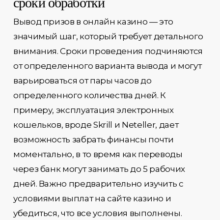
сроки обработки
Вывод призов в онлайн казино — это
значимый шаг, который требует детального
внимания. Сроки проведения подчиняются
от определенного варианта вывода и могут
варьироваться от пары часов до
определенного количества дней. К
примеру, эксплуатация электронных
кошельков, вроде Skrill и Neteller, дает
возможность забрать финансы почти
моментально, в то время как переводы
через банк могут занимать до 5 рабочих
дней. Важно предварительно изучить с
условиями выплат на сайте казино и
убедиться, что все условия выполнены.