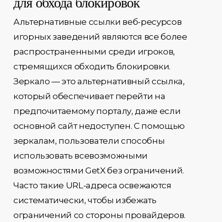
для обхода блокировок
Альтернативные ссылки веб-ресурсов
игорных заведений являются все более
распространенными среди игроков,
стремящихся обходить блокировки.
Зеркало — это альтернативный ссылка,
который обеспечивает перейти на
предпочитаемому порталу, даже если
основной сайт недоступен. С помощью
зеркалам, пользователи способны
использовать всевозможными
возможностями GetX без ограничений.
Часто такие URL-адреса освежаются
систематически, чтобы избежать
ограничений со стороны провайдеров.