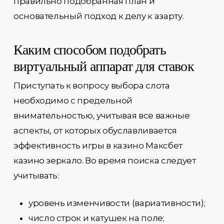
правильно подобранная план и
основательный подход к делу к азарту.
Каким способом подобрать
виртуальный аппарат для ставок
Приступать к вопросу выбора слота
необходимо с предельной
внимательностью, учитывая все важные
аспекты, от которых обуславливается
эффективность игры в казино Максбет
казино зеркало. Во время поиска следует
учитывать:
уровень изменчивости (вариативности);
число строк и катушек на поле;