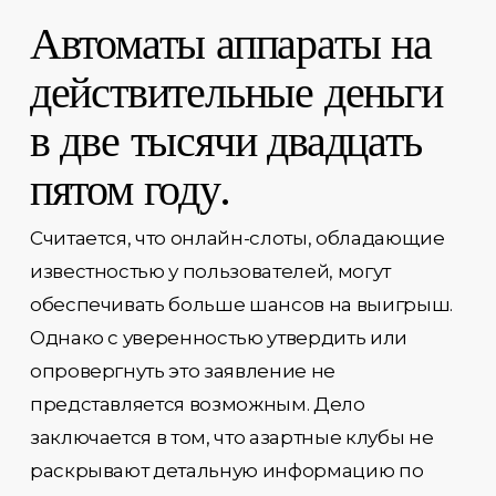
Автоматы аппараты на
действительные деньги
в две тысячи двадцать
пятом году.
Считается, что онлайн-слоты, обладающие
известностью у пользователей, могут
обеспечивать больше шансов на выигрыш.
Однако с уверенностью утвердить или
опровергнуть это заявление не
представляется возможным. Дело
заключается в том, что азартные клубы не
раскрывают детальную информацию по