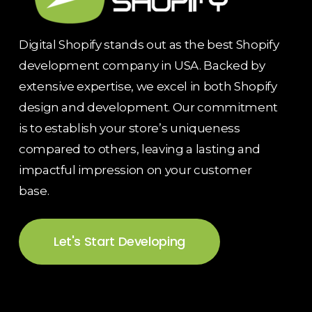
Digital Shopify stands out as the best Shopify
development company in USA. Backed by
extensive expertise, we excel in both Shopify
design and development. Our commitment
is to establish your store’s uniqueness
compared to others, leaving a lasting and
impactful impression on your customer
base.
Let's Start Developing