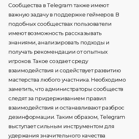
Сообщества в Telegram также имеют
важную задачу в поддержке геймеров. В
подобных сообществах пользователи
имеют возможность рассказывать
знаниями, анализировать подходы и
получать рекомендации от опытных
игроков. Такое создает среду
взаимодействия и содействует развитию
мастерства любого участника. Необходимо
заметить, что администраторы сообществ
следят за придерживанием правил
взаимодействия и останавливают разброс
дезинформации. Таким образом, Telegram
выступает сильным инструментом для
удержания значительного качества