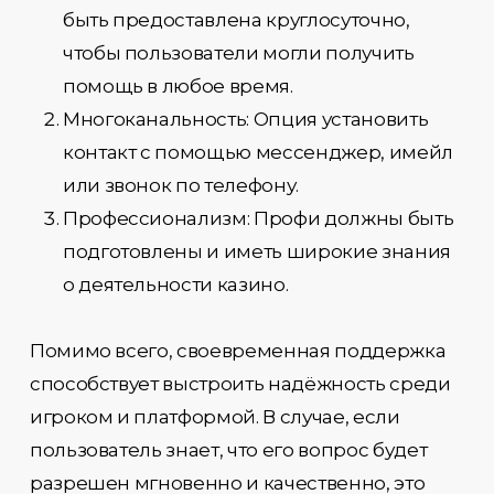
быть предоставлена круглосуточно,
чтобы пользователи могли получить
помощь в любое время.
Многоканальность: Опция установить
контакт с помощью мессенджер, имейл
или звонок по телефону.
Профессионализм: Профи должны быть
подготовлены и иметь широкие знания
о деятельности казино.
Помимо всего, своевременная поддержка
способствует выстроить надёжность среди
игроком и платформой. В случае, если
пользователь знает, что его вопрос будет
разрешен мгновенно и качественно, это