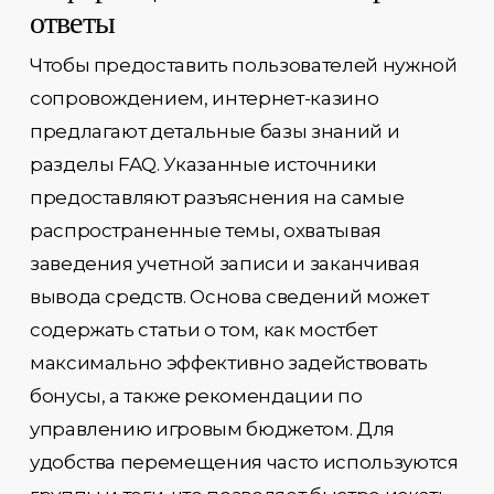
ответы
Чтобы предоставить пользователей нужной
сопровождением, интернет-казино
предлагают детальные базы знаний и
разделы FAQ. Указанные источники
предоставляют разъяснения на самые
распространенные темы, охватывая
заведения учетной записи и заканчивая
вывода средств. Основа сведений может
содержать статьи о том, как мостбет
максимально эффективно задействовать
бонусы, а также рекомендации по
управлению игровым бюджетом. Для
удобства перемещения часто используются