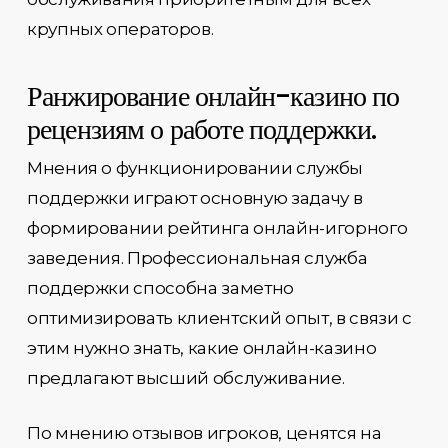
крупных операторов.
Ранжирование онлайн-казино по
рецензиям о работе поддержки.
Мнения о функционировании службы
поддержки играют основную задачу в
формировании рейтинга онлайн-игорного
заведения. Профессиональная служба
поддержки способна заметно
оптимизировать клиентский опыт, в связи с
этим нужно знать, какие онлайн-казино
предлагают высший обслуживание.
По мнению отзывов игроков, ценятся на