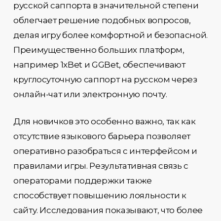
русской саппорта в значительной степени
облегчает решение подобных вопросов,
делая игру более комфортной и безопасной.
Преимущественно больших платформ,
например 1xBet и GGBet, обеспечивают
круглосуточную саппорт на русском через
онлайн-чат или электронную почту.
Для новичков это особенно важно, так как
отсутствие языкового барьера позволяет
оперативно разобраться с интерфейсом и
правилами игры. Результативная связь с
операторами поддержки также
способствует повышению лояльности к
сайту. Исследования показывают, что более