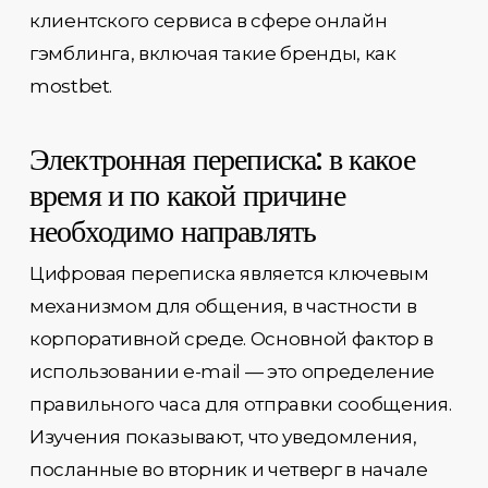
клиентского сервиса в сфере онлайн
гэмблинга, включая такие бренды, как
mostbet.
Электронная переписка: в какое
время и по какой причине
необходимо направлять
Цифровая переписка является ключевым
механизмом для общения, в частности в
корпоративной среде. Основной фактор в
использовании e-mail — это определение
правильного часа для отправки сообщения.
Изучения показывают, что уведомления,
посланные во вторник и четверг в начале