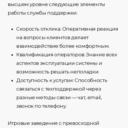
высшем уровне следующие элементы
работы службы поддержки:
Скорость отклика: Оперативная реакция
на вопросы клиентов делает
взаимодействие более комфортным.
Квалификация операторов: Знание всех
аспектов эксплуатации системы и
возможность решать неполадки.
Доступность к услугам: Способность
связаться с техподдержкой через
разные методы связи — чат, email,
звонок по телефону.
Игровые заведения с превосходной