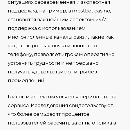
ситуациях своевременная и экспертная
поддержка, например, в
mostbet casino
,
становится важнейшим аспектом. 24/7
поддержка с использованием
многочисленные каналы связи, такие как
чат, электронная почта и звонок по
телефону, позволяет игрокам оперативно
устранять трудности и непрерывно
получать удовольствие от игры без
промедлений.
Главным аспектом является период ответа
сервиса. Исследования свидетельствуют,
что более семьдесят процентов
пользователей рассчитывают на отклика в