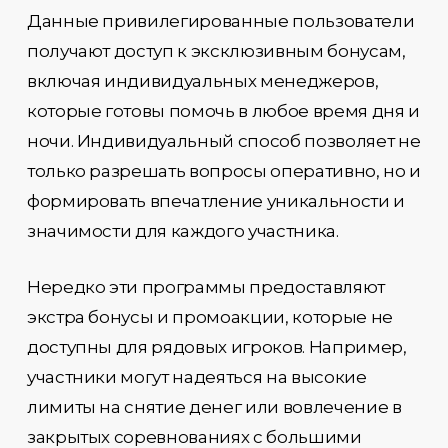
Данные привилегированные пользователи
получают доступ к эксклюзивным бонусам,
включая индивидуальных менеджеров,
которые готовы помочь в любое время дня и
ночи. Индивидуальный способ позволяет не
только разрешать вопросы оперативно, но и
формировать впечатление уникальности и
значимости для каждого участника.
Нередко эти программы предоставляют
экстра бонусы и промоакции, которые не
доступны для рядовых игроков. Например,
участники могут надеяться на высокие
лимиты на снятие денег или вовлечение в
закрытых соревнованиях с большими