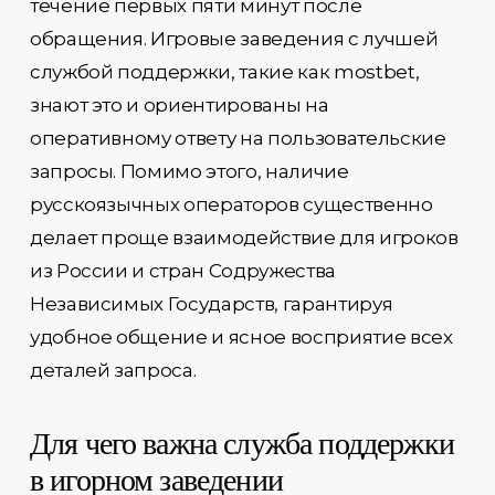
течение первых пяти минут после
обращения. Игровые заведения с лучшей
службой поддержки, такие как mostbet,
знают это и ориентированы на
оперативному ответу на пользовательские
запросы. Помимо этого, наличие
русскоязычных операторов существенно
делает проще взаимодействие для игроков
из России и стран Содружества
Независимых Государств, гарантируя
удобное общение и ясное восприятие всех
деталей запроса.
Для чего важна служба поддержки
в игорном заведении