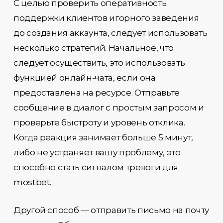
С целью проверить оперативность
поддержки клиентов игорного заведения
до создания аккаунта, следует использовать
несколько стратегий. Начальное, что
следует осуществить, это использовать
функцией онлайн-чата, если она
предоставлена на ресурсе. Отправьте
сообщение в диалог с простым запросом и
проверьте быстроту и уровень отклика.
Когда реакция занимает больше 5 минут,
либо не устраняет вашу проблему, это
способно стать сигналом тревоги для
mostbet.
Другой способ — отправить письмо на почту