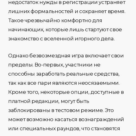
недостаток нужды в регистрации устраняет
лишних формальностей и сохраняет время.
Такое чрезвычайно комфортно для
начинающих, которые лишь стартуют свое
знакомство с вселенной игорного дела.
Однако безвозмездная игра включает свои
пределы. Во-первых, участники не
способны заработать реальные средства,
так как все пари являются неосязаемыми.
Кроме того, некоторые опции, доступные в
платной редакции, могут быть
заблокированы в тестовом режиме. Это
может возможно касаться вознаграждений
или специальных раундов, что становятся