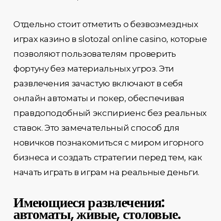
Отдельно стоит отметить о безвозмездных
играх казино в slotozal online casino, которые
позволяют пользователям проверить
фортуну без материальных угроз. Эти
развлечения зачастую включают в себя
онлайн автоматы и покер, обеспечивая
правдоподобный экспириенс без реальных
ставок. Это замечательный способ для
новичков познакомиться с миром игорного
бизнеса и создать стратегии перед тем, как
начать играть в играм на реальные деньги.
Имеющиеся развлечения:
автоматы, живые, столовые.