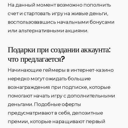
На данный момент возможно пополнить
счет и стартовать игру на живые деньги,
воспользовавшись начальными бонусами
или альтернативными акциями.
Подарки при создании аккаунта:
что предлагается?
Начинающие геймеры в интернет-казино
нередко могут ожидать большие
вознаграждения при подписке, которые
помогают начать игру с дополнительными
деньгами. Подобные оферты
предусматривают в себя, депозитные
премии, которые наращивают первый