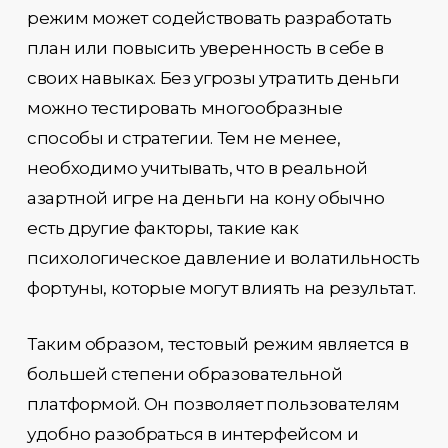
режим может содействовать разработать
план или повысить уверенность в себе в
своих навыках. Без угрозы утратить деньги
можно тестировать многообразные
способы и стратегии. Тем не менее,
необходимо учитывать, что в реальной
азартной игре на деньги на кону обычно
есть другие факторы, такие как
психологическое давление и волатильность
фортуны, которые могут влиять на результат.
Таким образом, тестовый режим является в
большей степени образовательной
платформой. Он позволяет пользователям
удобно разобраться в интерфейсом и