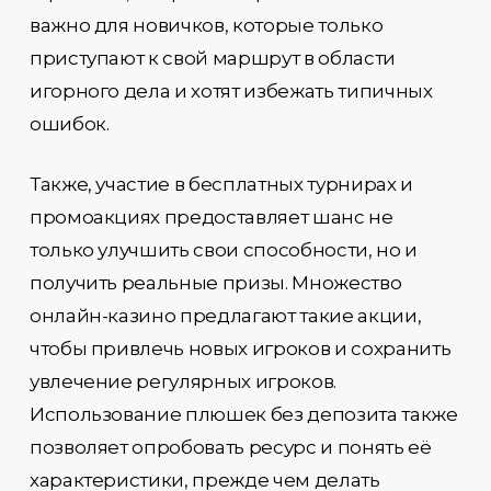
важно для новичков, которые только
приступают к свой маршрут в области
игорного дела и хотят избежать типичных
ошибок.
Также, участие в бесплатных турнирах и
промоакциях предоставляет шанс не
только улучшить свои способности, но и
получить реальные призы. Множество
онлайн-казино предлагают такие акции,
чтобы привлечь новых игроков и сохранить
увлечение регулярных игроков.
Использование плюшек без депозита также
позволяет опробовать ресурс и понять её
характеристики, прежде чем делать