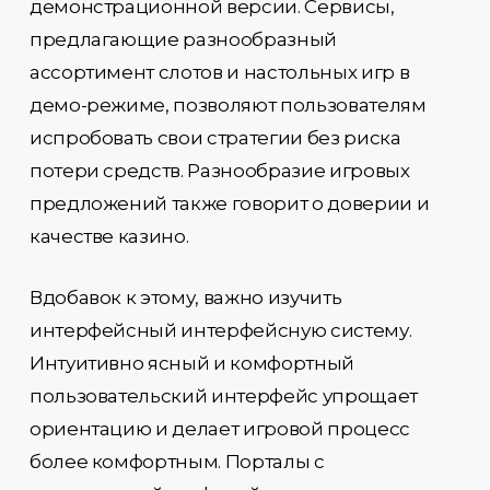
демонстрационной версии. Сервисы,
предлагающие разнообразный
ассортимент слотов и настольных игр в
демо-режиме, позволяют пользователям
испробовать свои стратегии без риска
потери средств. Разнообразие игровых
предложений также говорит о доверии и
качестве казино.
Вдобавок к этому, важно изучить
интерфейсный интерфейсную систему.
Интуитивно ясный и комфортный
пользовательский интерфейс упрощает
ориентацию и делает игровой процесс
более комфортным. Порталы с