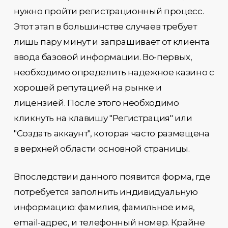
нужно пройти регистрационный процесс.
Этот этап в большинстве случаев требует
лишь пару минут и запрашивает от клиента
ввода базовой информации. Во-первых,
необходимо определить надежное казино с
хорошей репутацией на рынке и
лицензией. После этого необходимо
кликнуть на клавишу "Регистрация" или
"Создать аккаунт", которая часто размещена
в верхней области основной страницы.
Впоследствии данного появится форма, где
потребуется заполнить индивидуальную
информацию: фамилия, фамильное имя,
email-адрес, и телефонный номер. Крайне