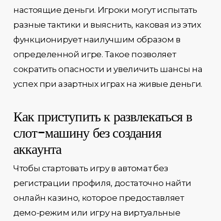
настоящие деньги. Игроки могут испытать
разные тактики и выяснить, каковая из этих
функционирует наилучшим образом в
определенной игре. Такое позволяет
сократить опасности и увеличить шансы на
успех при азартных играх на живые деньги.
Как приступить к развлекаться в
слот-машину без создания
аккаунта
Чтобы стартовать игру в автомат без
регистрации профиля, достаточно найти
онлайн казино, которое предоставляет
демо-режим или игру на виртуальные