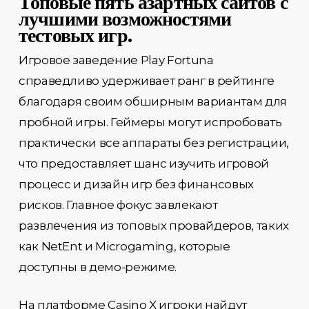
Топовые пять азартных сайтов с
лучшими возможностями
тестовых игр.
Игровое заведение Play Fortuna
справедливо удерживает ранг в рейтинге
благодаря своим обширным вариантам для
пробной игры. Геймеры могут испробовать
практически все аппараты без регистрации,
что предоставляет шанс изучить игровой
процесс и дизайн игр без финансовых
рисков. Главное фокус завлекают
развлечения из топовых провайдеров, таких
как NetEnt и Microgaming, которые
доступны в демо-режиме.
На платформе Casino X игроки найдут