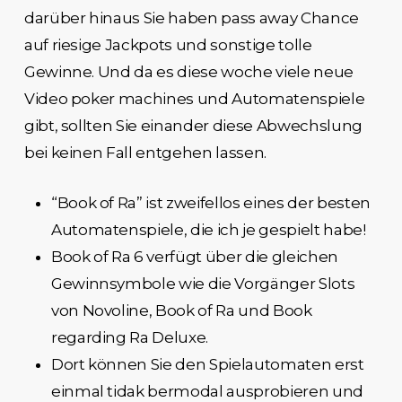
darüber hinaus Sie haben pass away Chance
auf riesige Jackpots und sonstige tolle
Gewinne. Und da es diese woche viele neue
Video poker machines und Automatenspiele
gibt, sollten Sie einander diese Abwechslung
bei keinen Fall entgehen lassen.
“Book of Ra” ist zweifellos eines der besten
Automatenspiele, die ich je gespielt habe!
Book of Ra 6 verfügt über die gleichen
Gewinnsymbole wie die Vorgänger Slots
von Novoline, Book of Ra und Book
regarding Ra Deluxe.
Dort können Sie den Spielautomaten erst
einmal tidak bermodal ausprobieren und