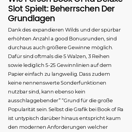
Slot Spielt: Beherrschen Der
Grundlagen
Dank des expandieren Wilds und der spürbar
erhöhten Anzahl a good Bonusrunden, sind
durchaus auch größere Gewinne möglich.
Dafür sind oftmals die 5 Walzen, 3 Reihen
sowie lediglich 5-25 Gewinnlinien auf dem
Papier einfach zu langweilig. Dass zudem
keine nennenswerte Sonderfunktionen
nutzbar sind, kann ebenso kein
ausschlaggebender” “Grund für die große
Popularität sein. Selbst die Grafik bei Book of Ra
ist untypisch darüber hinaus entspricht kaum
den modernen Anforderungen welcher