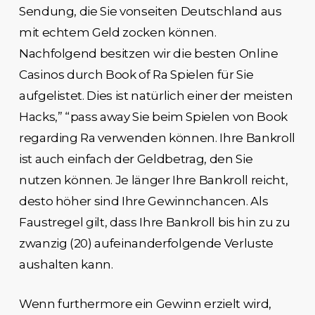
Sendung, die Sie vonseiten Deutschland aus
mit echtem Geld zocken können.
Nachfolgend besitzen wir die besten Online
Casinos durch Book of Ra Spielen für Sie
aufgelistet. Dies ist natürlich einer der meisten
Hacks,” “pass away Sie beim Spielen von Book
regarding Ra verwenden können. Ihre Bankroll
ist auch einfach der Geldbetrag, den Sie
nutzen können. Je länger Ihre Bankroll reicht,
desto höher sind Ihre Gewinnchancen. Als
Faustregel gilt, dass Ihre Bankroll bis hin zu zu
zwanzig (20) aufeinanderfolgende Verluste
aushalten kann.
Wenn furthermore ein Gewinn erzielt wird,