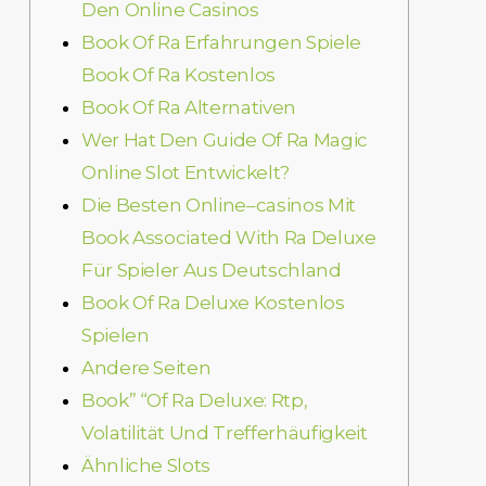
Den Online Casinos
Book Of Ra Erfahrungen Spiele
Book Of Ra Kostenlos
Book Of Ra Alternativen
Wer Hat Den Guide Of Ra Magic
Online Slot Entwickelt?
Die Besten Online–casinos Mit
Book Associated With Ra Deluxe
Für Spieler Aus Deutschland
Book Of Ra Deluxe Kostenlos
Spielen
Andere Seiten
Book” “Of Ra Deluxe: Rtp,
Volatilität Und Trefferhäufigkeit
Ähnliche Slots