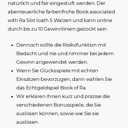
natürlich und fair eingestuft werden. Der
abenteuerliche farbenfrohe Book associated
with Ra Slot loath 5 Walzen und kann online
durch bis zu 10 Gewinnlinien gezockt sein.
Dennoch sollte die Risikofunktion mit
Bedacht und nie und nimmer bei jedem
Gewinn angewendet werden.
Wenn Sie Glücksspiele mit echten
Einsätzen bevorzugen, dann wählen Sie
das Echtgeldspiel Book of Ra.
Wir erklären Ihnen kurz und präzise die
verschiedenen Bonusspiele, die Sie
auslösen können, sowie wie Sie sie
auslösen.