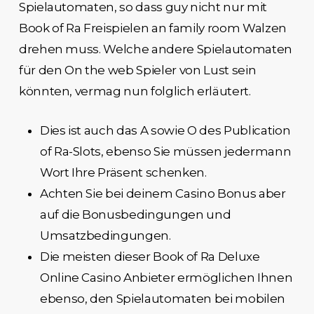
Spielautomaten, so dass guy nicht nur mit
Book of Ra Freispielen an family room Walzen
drehen muss. Welche andere Spielautomaten
für den On the web Spieler von Lust sein
könnten, vermag nun folglich erläutert.
Dies ist auch das A sowie O des Publication
of Ra-Slots, ebenso Sie müssen jedermann
Wort Ihre Präsent schenken.
Achten Sie bei deinem Casino Bonus aber
auf die Bonusbedingungen und
Umsatzbedingungen.
Die meisten dieser Book of Ra Deluxe
Online Casino Anbieter ermöglichen Ihnen
ebenso, den Spielautomaten bei mobilen