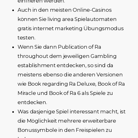
einfrieren werden.
Auch in den meisten Online-Casinos
können Sie living area Spielautomaten
gratis internet marketing Übungsmodus
testen.
Wenn Sie dann Publication of Ra
throughout dem jeweiligen Gambling
establishment entdecken, so sind da
meistens ebenso die anderen Versionen
wie Book regarding Ra Deluxe, Book of Ra
Miracle und Book of Ra 6 als Spiele zu
entdecken.
Was dasjenige Spiel interessant macht, ist
die Möglichkeit mehrere erweiterbare
Bonussymbole in den Freispielen zu