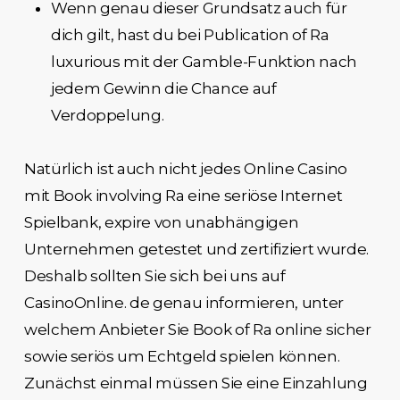
Wenn genau dieser Grundsatz auch für
dich gilt, hast du bei Publication of Ra
luxurious mit der Gamble-Funktion nach
jedem Gewinn die Chance auf
Verdoppelung.
Natürlich ist auch nicht jedes Online Casino
mit Book involving Ra eine seriöse Internet
Spielbank, expire von unabhängigen
Unternehmen getestet und zertifiziert wurde.
Deshalb sollten Sie sich bei uns auf
CasinoOnline. de genau informieren, unter
welchem Anbieter Sie Book of Ra online sicher
sowie seriös um Echtgeld spielen können.
Zunächst einmal müssen Sie eine Einzahlung