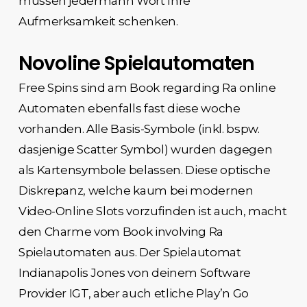
müssen jedermann Wort Ihre
Aufmerksamkeit schenken.
Novoline Spielautomaten
Free Spins sind am Book regarding Ra online
Automaten ebenfalls fast diese woche
vorhanden. Alle Basis-Symbole (inkl. bspw.
dasjenige Scatter Symbol) wurden dagegen
als Kartensymbole belassen. Diese optische
Diskrepanz, welche kaum bei modernen
Video-Online Slots vorzufinden ist auch, macht
den Charme vom Book involving Ra
Spielautomaten aus. Der Spielautomat
Indianapolis Jones von deinem Software
Provider IGT, aber auch etliche Play’n Go