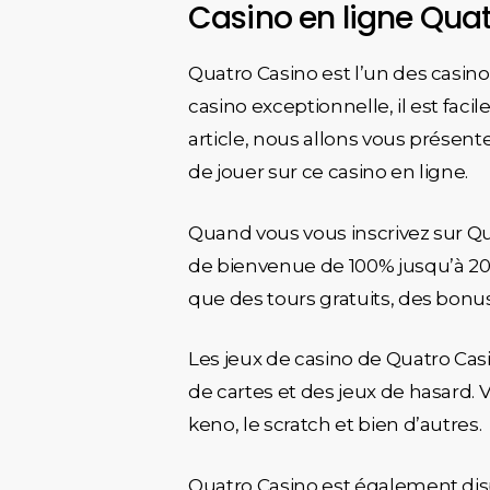
Casino en ligne Quatr
Quatro Casino est l’un des casino
casino exceptionnelle, il est fa
article, nous allons vous présente
de jouer sur ce casino en ligne.
Quand vous vous inscrivez sur Qu
de bienvenue de 100% jusqu’à 20
que des tours gratuits, des bonu
Les jeux de casino de Quatro Casi
de cartes et des jeux de hasard. V
keno, le scratch et bien d’autres.
Quatro Casino est également disp