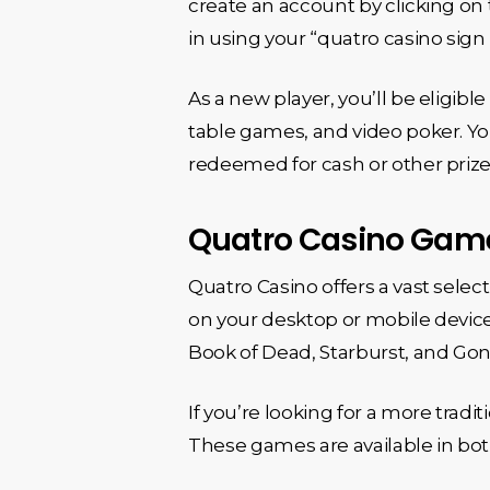
create an account by clicking on
in using your “quatro casino sign i
As a new player, you’ll be eligibl
table games, and video poker. Yo
redeemed for cash or other prize
Quatro Casino Gam
Quatro Casino offers a vast sele
on your desktop or mobile devic
Book of Dead, Starburst, and Gon
If you’re looking for a more tradi
These games are available in bot