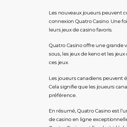
Les nouveaux joueurs peuvent co
connexion Quatro Casino. Une fo
leurs jeux de casino favoris.
Quatro Casino offre une grande va
sous, les jeux de keno et les jeu
ces jeux.
Les joueurs canadiens peuvent éga
Cela signifie que les joueurs cana
préférence.
En résumé, Quatro Casino est l’u
de casino en ligne exceptionnelle