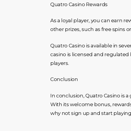
Quatro Casino Rewards
As a loyal player, you can earn 
other prizes, such as free spins o
Quatro Casino is available in sev
casino is licensed and regulated
players.
Conclusion
In conclusion, Quatro Casino is a 
With its welcome bonus, rewards p
why not sign up and start playin