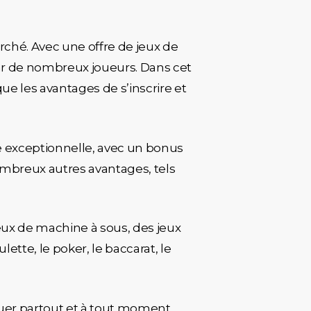
arché. Avec une offre de jeux de
par de nombreux joueurs. Dans cet
que les avantages de s’inscrire et
e exceptionnelle, avec un bonus
mbreux autres avantages, tels
jeux de machine à sous, des jeux
lette, le poker, le baccarat, le
ouer partout et à tout moment,