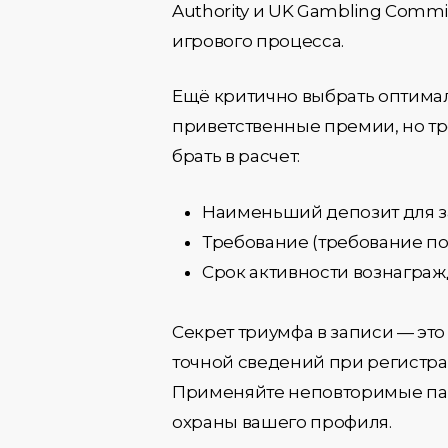
Authority и UK Gambling Comm
игрового процесса.
Ещё критично выбрать оптимал
приветственные премии, но тр
брать в расчет:
Наименьший депозит для з
Требование (требование по 
Срок активности вознагражд
Секрет триумфа в записи — это
точной сведений при регистра
Применяйте неповторимые па
охраны вашего профиля.