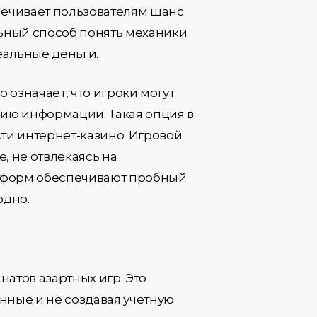
спечивает пользователям шанс
льный способ понять механики
еальные деньги.
означает, что игроки могут
цию информации. Такая опция в
сти интернет-казино. Игровой
, не отвлекаясь на
атформ обеспечивают пробный
одно.
натов азартных игр. Это
нные и не создавая учетную