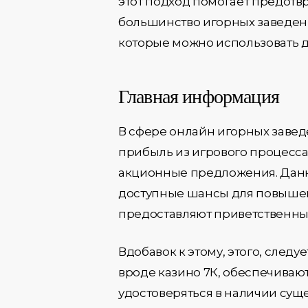
этот подход помогает предотвра
большинство игорных заведений
которые можно использовать д
Главная информация
В сфере онлайн игорных завед
прибыль из игрового процесса
акционные предложения. Данн
доступные шансы для повышен
предоставляют приветственные
Вдобавок к этому, этого, след
вроде казино 7К, обеспечиваю
удостоверяться в наличии сущ