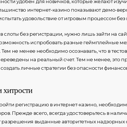
ности удобен для новичков, которые желают изучи
ольшинство интернет-казино показывают демо-верс
спытать удовольствие от игровым процессом без к
у в слоты без регистрации, нужно лишь зайти на с
возможность испробовать разные геймплейные меха
 Тем не менее необходимо осознавать, что в тест
переведены на реальный счет. Тем не менее, это 
 создать личные стратегии без опасности финансо
и хитрости
пройти регистрацию в интернет-казино, необходи
ов. Прежде всего, всегда удостоверьтесь в нали
 разрешения выданные авторитетных надзорных о