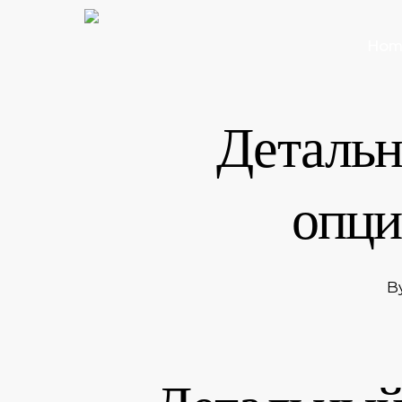
Skip
to
Hom
main
content
Детальн
опци
B