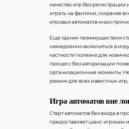
качество игр без регистрации 
играть на фантики, сохраняя 
игровых автоматов иных прочих
Еще одним преимуществом стан
немедленно включиться в игру
частности полезна для новичко
процесс без авторизации позв
организационные моменты. Не
режим для всех известных игр,
Игра автоматов вне л
Старт автоматов без входа в п
предоставляет шанс игрокам и