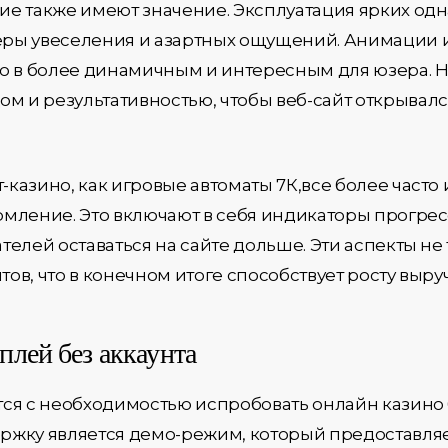
ие также имеют значение. Эксплуатация ярких од
еры увеселения и азартных ощущений. Анимации 
го в более динамичным и интересным для юзера. Н
 и результативностью, чтобы веб-сайт открывал
-казино, как игровые автоматы 7К,все более част
рмление. Это включают в себя индикаторы прогре
телей оставаться на сайте дольше. Эти аспекты не 
ов, что в конечном итоге способствует росту выру
лей без аккаунта
тся с необходимостью испробовать онлайн казино 
ржку является демо-режим, который предоставля