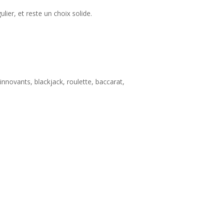
er, et reste un choix solide.
innovants, blackjack, roulette, baccarat,