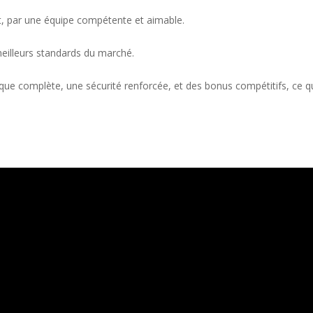
, par une équipe compétente et aimable.
eilleurs standards du marché.
 complète, une sécurité renforcée, et des bonus compétitifs, ce qui 
Quick Links
Services
Shopify Liqu
Home