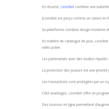
En résumé,
LeonBet
combine une ludothèqu
{LeonBet est perçu comme un casino en lign
Sa plateforme combine design moderne et na
En matière de catalogue de jeux, LeonBet br
vidéo poker.
Les partenariats avec des studios réputé
La protection des joueurs est une priorité
Les transactions sont protégées par un cry
Côté avantages, LeonBet offre un programm
Des tournois en ligne permettent d’augmen