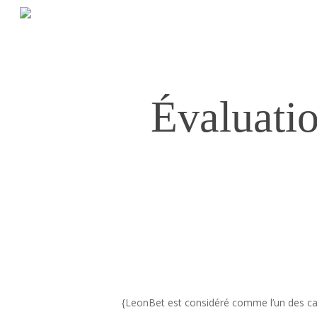
Skip
to
main
content
Évaluatio
{LeonBet est considéré comme l’un des casi