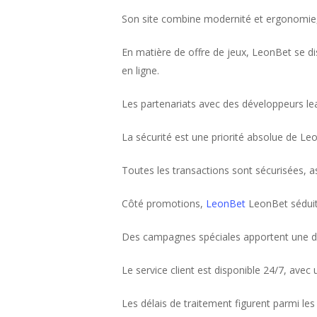
Son site combine modernité et ergonomie, 
En matière de offre de jeux, LeonBet se di
en ligne.
Les partenariats avec des développeurs l
La sécurité est une priorité absolue de Leo
Toutes les transactions sont sécurisées, a
Côté promotions,
LeonBet
LeonBet séduit 
Des campagnes spéciales apportent une 
Le service client est disponible 24/7, avec u
Les délais de traitement figurent parmi les