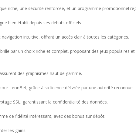
e riche, une sécurité renforcée, et un programme promotionnel réguli
e bien établi depuis ses débuts officiels.
vigation intuitive, offrant un accès clair à toutes les catégories.
ille par un choix riche et complet, proposant des jeux populaires et 
s assurent des graphismes haut de gamme.
 pour LeonBet, grâce à sa licence délivrée par une autorité reconnue.
ptage SSL, garantissant la confidentialité des données.
e de fidélité intéressant, avec des bonus sur dépôt.
ter les gains.