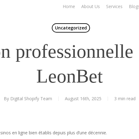
Home
About Us
Services
Blog
Uncategorized
n professionnelle
LeonBet
By
Digital Shopify Team
August 16th, 2025
3 min read
nos en ligne bien établis depuis plus d’une décennie.