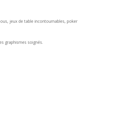
sous, jeux de table incontournables, poker
es graphismes soignés.