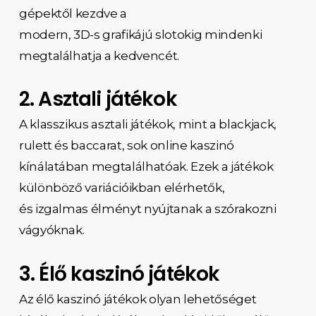
gépektől kezdve a
modern, 3D-s grafikájú slotokig mindenki
megtalálhatja a kedvencét.
2. Asztali játékok
A klasszikus asztali játékok, mint a blackjack,
rulett és baccarat, sok online kaszinó
kínálatában megtalálhatóak. Ezek a játékok
különböző variációikban elérhetők,
és izgalmas élményt nyújtanak a szórakozni
vágyóknak.
3. Élő kaszinó játékok
Az élő kaszinó játékok olyan lehetőséget