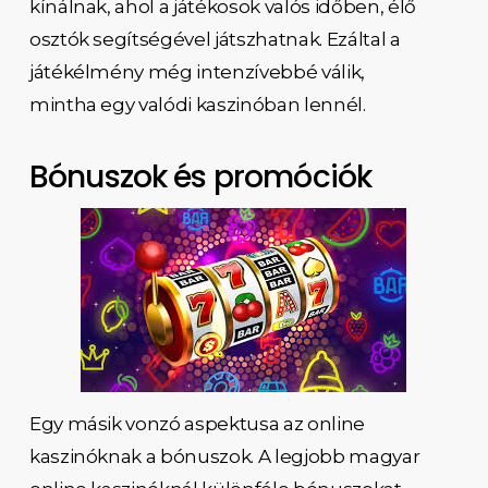
kínálnak, ahol a játékosok valós időben, élő
osztók segítségével játszhatnak. Ezáltal a
játékélmény még intenzívebbé válik,
mintha egy valódi kaszinóban lennél.
Bónuszok és promóciók
Egy másik vonzó aspektusa az online
kaszinóknak a bónuszok. A legjobb magyar