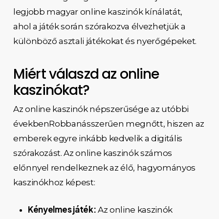
legjobb magyar online kaszinók kínálatát,
ahol a játék során szórakozva élvezhetjük a
különböző asztali játékokat és nyerőgépeket.
Miért válaszd az online
kaszinókat?
Az online kaszinók népszerűsége az utóbbi
évekbenRobbanásszerűen megnőtt, hiszen az
emberek egyre inkább kedvelik a digitális
szórakozást. Az online kaszinók számos
előnnyel rendelkeznek az élő, hagyományos
kaszinókhoz képest:
Kényelmes játék:
Az online kaszinók