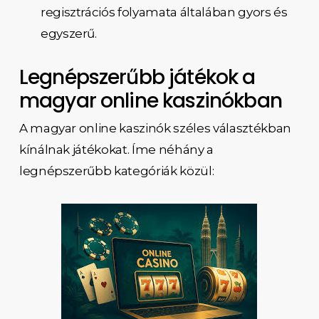
regisztrációs folyamata általában gyors és
egyszerű.
Legnépszerűbb játékok a
magyar online kaszinókban
A magyar online kaszinók széles választékban
kínálnak játékokat. Íme néhány a
legnépszerűbb kategóriák közül: