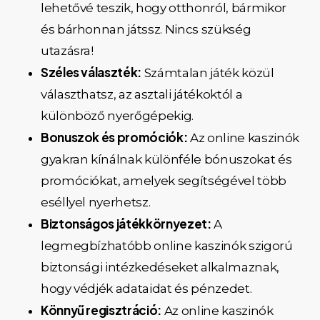
lehetővé teszik, hogy otthonról, bármikor
és bárhonnan játssz. Nincs szükség
utazásra!
Széles választék:
Számtalan játék közül
választhatsz, az asztali játékoktól a
különböző nyerőgépekig.
Bonuszok és promóciók:
Az online kaszinók
gyakran kínálnak különféle bónuszokat és
promóciókat, amelyek segítségével több
eséllyel nyerhetsz.
Biztonságos játékkörnyezet:
A
legmegbízhatóbb online kaszinók szigorú
biztonsági intézkedéseket alkalmaznak,
hogy védjék adataidat és pénzedet.
Könnyű regisztráció:
Az online kaszinók