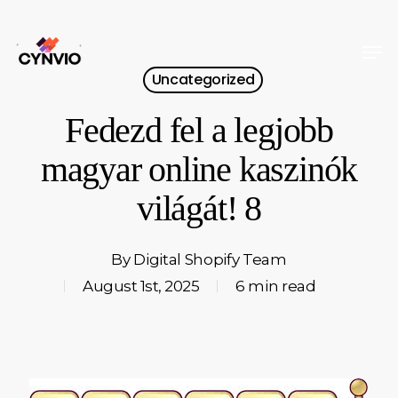
Skip
to
Men
Close
main
Uncategorized
Menu
content
Fedezd fel a legjobb
magyar online kaszinók
világát! 8
By
Digital Shopify Team
August 1st, 2025
6 min read