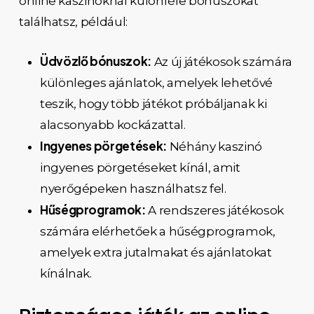
online kaszinóknál különféle bónuszokat
találhatsz, például:
Üdvözlő bónuszok:
Az új játékosok számára
különleges ajánlatok, amelyek lehetővé
teszik, hogy több játékot próbáljanak ki
alacsonyabb kockázattal.
Ingyenes pörgetések:
Néhány kaszinó
ingyenes pörgetéseket kínál, amit
nyerőgépeken használhatsz fel.
Hűségprogramok:
A rendszeres játékosok
számára elérhetőek a hűségprogramok,
amelyek extra jutalmakat és ajánlatokat
kínálnak.