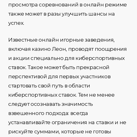
просмотра соревнований в онлайн режиме
также может в разы улучшить шансы на
успех.
Известные онлайн игорные заведения,
включая казино Леон, проводят поощрения
и акции специально для киберспортивных
ставок. Такое может быть прекрасной
перспективой для первых участников
стартовать свой путь в области
киберспортивных ставок. Тем не менее
следует осознавать значимость
взвешенного подхода: всегда
устанавливайте ограничения на ставки и не
рискуйте суммами, которые не готовы