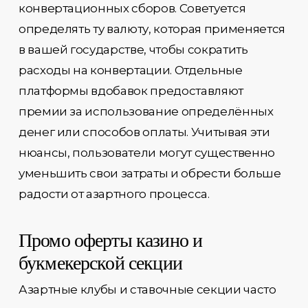
конвертационных сборов. Советуется
определять ту валюту, которая применяется
в вашей государстве, чтобы сократить
расходы на конвертации. Отдельные
платформы вдобавок предоставляют
премии за использование определённых
денег или способов оплаты. Учитывая эти
нюансы, пользователи могут существенно
уменьшить свои затраты и обрести больше
радости от азартного процесса.
Промо оферты казино и
букмекерской секции
Азартные клубы и ставочные секции часто