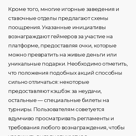
Кроме того, многие игорные заведения и
ставочные отделы предлагают схемы
поощрения. Указанные инициативы
вознаграждают геймеров за участие на
платформе, предоставляя очки, которые
можно превратить на живые деньги или
уникальные подарки. Необходимо отметить,
что положения подобных акций способны
сильно отличаться: некоторые
предоставляют кэшбэк за неудачи,
остальные — специальные билеты на
турниры. Пользователям советуется
вдумчиво просматривать регламенты и
требования любого вознаграждения, чтобы