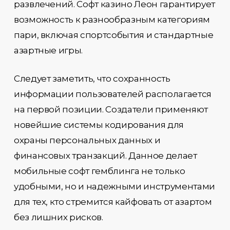
развлечений. Софт казино Леон гарантирует
возможность к разнообразным категориям
пари, включая спортсобытия и стандартные
азартные игры.
Следует заметить, что сохранность
информации пользователей располагается
на первой позиции. Создатели применяют
новейшие системы кодирования для
охраны персональных данных и
финансовых транзакций. Данное делает
мобильные софт гемблинга не только
удобными, но и надежными инструментами
для тех, кто стремится кайфовать от азартом
без лишних рисков.