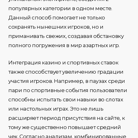
популярных категории в одном месте.
Данный способ помогает не только
сохранять нынешних игроков, но и
приманивать свежих, создавая обстановку
полного погружения в мир азартных игр.
Интеграция казино и спортивных ставок
также способствует увеличению градации
участия игроков. Например, в паузах среди
пари по спортивные события пользователи
способны испытать свои навыки во слотах
или настольных играх. Это не лишь
расширяет период присутствия на сайте, к
тому же существенно повышает средний
чек. Согласно анализам, комбинированные