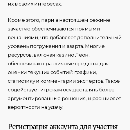
их в своих интересах.
Кроме этого, пари в настоящем режиме
зачастую обеспечиваются прямыми
вещаниями, что добавляет дополнительный
уровень погружения и азарта. Многие
ресурсов, включая казино Леон,
обеспечивают различные средства для
оценки текущих событий: графики,
статистику и комментарии экспертов. Такое
содействует игрокам осуществлять более
аргументированные решения, и расширяет
вероятности на удачу.
Регистрация аккаунта для участия