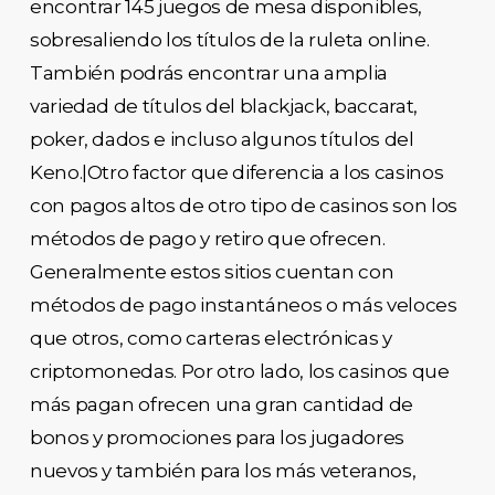
encontrar 145 juegos de mesa disponibles,
sobresaliendo los títulos de la ruleta online.
También podrás encontrar una amplia
variedad de títulos del blackjack, baccarat,
poker, dados e incluso algunos títulos del
Keno.|Otro factor que diferencia a los casinos
con pagos altos de otro tipo de casinos son los
métodos de pago y retiro que ofrecen.
Generalmente estos sitios cuentan con
métodos de pago instantáneos o más veloces
que otros, como carteras electrónicas y
criptomonedas. Por otro lado, los casinos que
más pagan ofrecen una gran cantidad de
bonos y promociones para los jugadores
nuevos y también para los más veteranos,