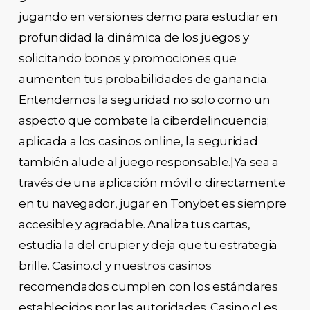
jugando en versiones demo para estudiar en
profundidad la dinámica de los juegos y
solicitando bonos y promociones que
aumenten tus probabilidades de ganancia.
Entendemos la seguridad no solo como un
aspecto que combate la ciberdelincuencia;
aplicada a los casinos online, la seguridad
también alude al juego responsable.|Ya sea a
través de una aplicación móvil o directamente
en tu navegador, jugar en Tonybet es siempre
accesible y agradable. Analiza tus cartas,
estudia la del crupier y deja que tu estrategia
brille. Casino.cl y nuestros casinos
recomendados cumplen con los estándares
establecidos por las autoridades. Casino.cl es