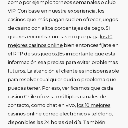
como por ejemplo torneos semanales o club
VIP. Con base en nuestra experiencia, los
casinos que más pagan suelen ofrecer juegos
de casino con altos porcentajes de pago. Si
quieres encontrar un casino que paga
los 10
mejores casinos online
bien entonces fíjate en
el RTP de sus juegos.|Es importante que esta
información sea precisa para evitar problemas
futuros. La atención al cliente es indispensable
para resolver cualquier duda o problema que
puedas tener. Por eso, verificamos que cada
casino Chile ofrezca múltiples canales de
contacto, como chat en vivo,
los 10 mejores
casinos online
correo electrónico y teléfono,
disponibles las 24 horas del día. También