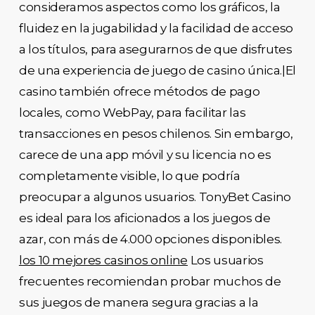
consideramos aspectos como los gráficos, la
fluidez en la jugabilidad y la facilidad de acceso
a los títulos, para asegurarnos de que disfrutes
de una experiencia de juego de casino única.|El
casino también ofrece métodos de pago
locales, como WebPay, para facilitar las
transacciones en pesos chilenos. Sin embargo,
carece de una app móvil y su licencia no es
completamente visible, lo que podría
preocupar a algunos usuarios. TonyBet Casino
es ideal para los aficionados a los juegos de
azar, con más de 4.000 opciones disponibles.
los 10 mejores casinos online
Los usuarios
frecuentes recomiendan probar muchos de
sus juegos de manera segura gracias a la