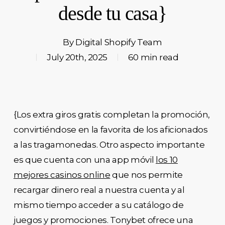
desde tu casa}
By
Digital Shopify Team
July 20th, 2025
60 min read
{Los extra giros gratis completan la promoción,
convirtiéndose en la favorita de los aficionados
a las tragamonedas. Otro aspecto importante
es que cuenta con una app móvil
los 10
mejores casinos online
que nos permite
recargar dinero real a nuestra cuenta y al
mismo tiempo acceder a su catálogo de
juegos y promociones. Tonybet ofrece una