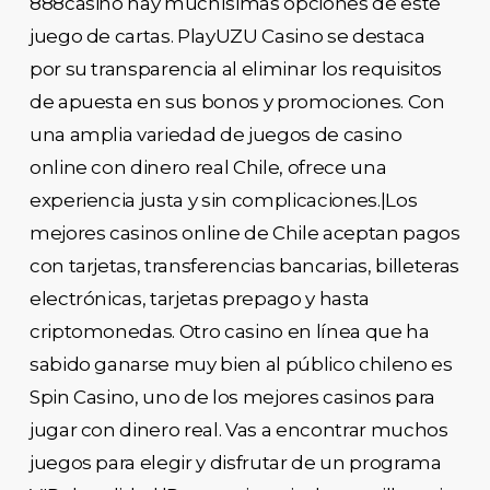
888casino hay muchísimas opciones de este
juego de cartas. PlayUZU Casino se destaca
por su transparencia al eliminar los requisitos
de apuesta en sus bonos y promociones. Con
una amplia variedad de juegos de casino
online con dinero real Chile, ofrece una
experiencia justa y sin complicaciones.|Los
mejores casinos online de Chile aceptan pagos
con tarjetas, transferencias bancarias, billeteras
electrónicas, tarjetas prepago y hasta
criptomonedas. Otro casino en línea que ha
sabido ganarse muy bien al público chileno es
Spin Casino, uno de los mejores casinos para
jugar con dinero real. Vas a encontrar muchos
juegos para elegir y disfrutar de un programa