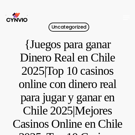
Skip
to
Men
Close
main
Uncategorized
Menu
content
{Juegos para ganar
Dinero Real en Chile
2025|Top 10 casinos
online con dinero real
para jugar y ganar en
Chile 2025|Mejores
Casinos Online en Chile