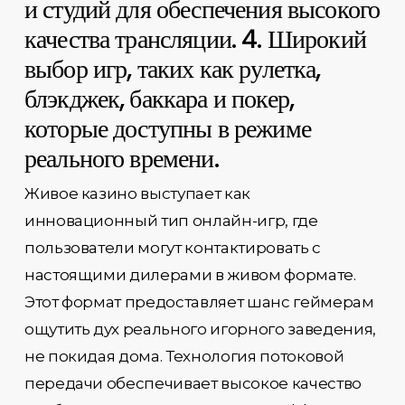
и студий для обеспечения высокого
качества трансляции. 4. Широкий
выбор игр, таких как рулетка,
блэкджек, баккара и покер,
которые доступны в режиме
реального времени.
Живое казино выступает как
инновационный тип онлайн-игр, где
пользователи могут контактировать с
настоящими дилерами в живом формате.
Этот формат предоставляет шанс геймерам
ощутить дух реального игорного заведения,
не покидая дома. Технология потоковой
передачи обеспечивает высокое качество