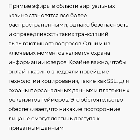
Прямые эфиры в области виртуальных
казино становятся все более
распространенными, однако безопасность
и справедливость таких трансляций
вызывают много вопросов. Одним из
ключевых моментов является охрана
информации юзеров. Крайне важно, чтобы
онлайн-казино внедряли новейшие
технологии кодирования, такие как SSL, для
охраны персональных данных и платежных
реквизитов геймеров. Это обстоятельство
обеспечивает, что никакие посторонние
лица не смогут достичь доступа к
приватным данным.