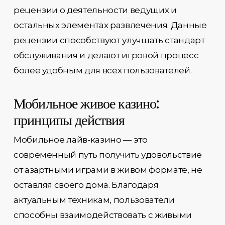
рецензии о деятельности ведущих и
остальных элементах развлечения. Данные
рецензии способствуют улучшать стандарт
обслуживания и делают игровой процесс
более удобным для всех пользователей.
Мобильное живое казино:
принципы действия
Мобильное лайв-казино — это
современный путь получить удовольствие
от азартными играми в живом формате, не
оставляя своего дома. Благодаря
актуальным техникам, пользователи
способны взаимодействовать с живыми