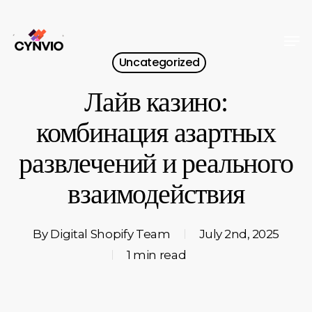
Skip
to
Men
Close
main
Uncategorized
Menu
content
Лайв казино:
комбинация азартных
развлечений и реального
взаимодействия
By
Digital Shopify Team
July 2nd, 2025
1 min read