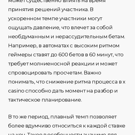
может существенно влиять на время
принятия решений участника. В
ускоренном темпе участники могут
ощущать давление, что влечет за собой
необдуманным и нерассудительным бетам.
Например, в автоматах с высоким ритмом
геймеры ставят до 600 бетов в 60 минут, что
требует молниеносной реакции и может
спровоцировать просчетам. Важно
понимать, что снижение ритма процесса в x
casino способно дать момент на разбор и
тактическое планирование.
В то же период, плавный темп позволяет
более вдумчиво относиться к каждой ставке
на кон. Такое в особенности значимо для