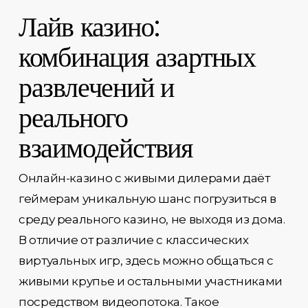
Лайв казино:
комбинация азартных
развлечений и
реального
взаимодействия
Онлайн-казино с живыми дилерами даёт
геймерам уникальную шанс погрузиться в
среду реального казино, не выходя из дома.
В отличие от различие с классических
виртуальных игр, здесь можно общаться с
живыми крупье и остальными участниками
посредством видеопотока. Такое