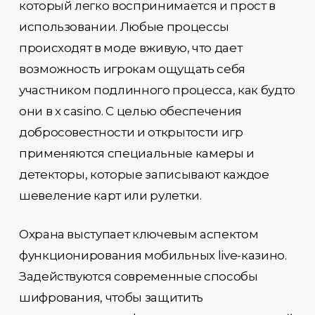
который легко воспринимается и прост в
использовании. Любые процессы
происходят в моде вживую, что дает
возможность игрокам ощущать себя
участником подлинного процесса, как будто
они в x casino. С целью обеспечения
добросовестности и открытости игр
применяются специальные камеры и
детекторы, которые записывают каждое
шевеление карт или рулетки.
Охрана выступает ключевым аспектом
функционирования мобильных live-казино.
Задействуются современные способы
шифрования, чтобы защитить