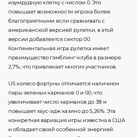
изумрудную клетку с числом 0. Это
повышает возможности игрока более
благоприятными если сравнивать с
американской версией рулетки, в этой
версии добавляется сектор 00.
Континентальная игра рулетка имеет
преимущество гэмблинг-клуба в размере
2,7%, что привлекает многих участников.
US колесо фортуны отличается наличием
пары зеленых карманов: 0 и 00, что
увеличивает число карманов до 38 и
повышает хаус-эдж казино до 5,26%. Эта
конкретная вариация игры известна в США
и обладает своей особенной энергией.