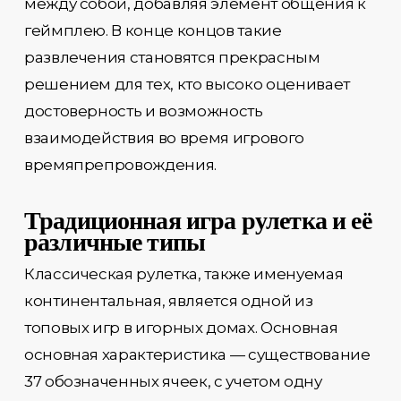
между собой, добавляя элемент общения к
геймплею. В конце концов такие
развлечения становятся прекрасным
решением для тех, кто высоко оценивает
достоверность и возможность
взаимодействия во время игрового
времяпрепровождения.
Традиционная игра рулетка и её
различные типы
Классическая рулетка, также именуемая
континентальная, является одной из
топовых игр в игорных домах. Основная
основная характеристика — существование
37 обозначенных ячеек, с учетом одну