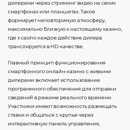
дилерами через стриминг видео на своих
смартфонах или планшетах. Такое
формирует неповторимую атмосферу,
максимально близкую к настоящему казино,
где x casino каждое действие дилера
транслируется в HD-качестве.
Главный принцип функционирования
смартфонного онлайн-казино с живыми
дилерами включает использование
программного обеспечения для отправки
сведений в режиме реального времени.
Участники имеют возможность размещать
ставки и общаться с крупье через
интерактивную панель управления,