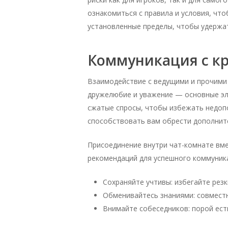
ознакомиться с правила и условия, чт
установленные пределы, чтобы удержат
Коммуникация с к
Взаимодействие с ведущими и прочими 
дружелюбие и уважение — основные эл
сжатые спросы, чтобы избежать недоп
способствовать вам обрести дополните
Присоединение внутри чат-комнате вм
рекомендаций для успешного коммуник
Сохраняйте учтивы: избегайте рез
Обменивайтесь знаниями: совместн
Внимайте собеседников: порой ес