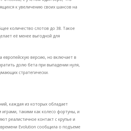
мящихся к увеличению своих шансов на
щее количество слотов до 38. Такое
делает её менее выгодной для
на европейскую версию, но включает в
вратить долю бета при выпадении нуля,
думающих стратегически.
ений, каждая из которых обладает
 играми, такими как колесо фортуны, и
яют реалистичное контакт с крупье и
 времени Evolution сообщила о подъеме