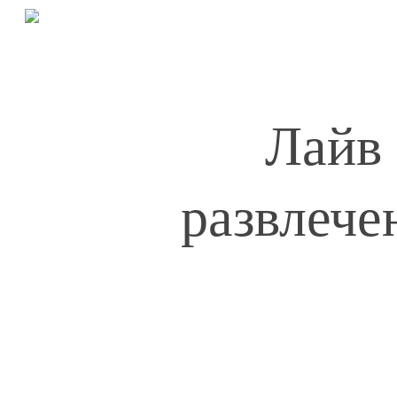
Skip
to
main
content
Лайв 
развлече