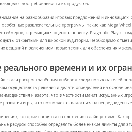
ивающейся востребованности их продуктов.
т внимание на разнообразии игровых предложений и инновациях.
и особенные развлекательные программы, такие как Mega Wheel 
с геймеров, стремящихся оценить новинку. Pragmatic Play к то
продукты открытыми для широкой аудитории. Необходимо отмети
оих вещаний и включением новых техник для обеспечения макси
е реального времени и их огра
айв стали распространённым выбором среди пользователей онл
кам осуществлять решения и делать определения на основе ре
аимодействия и азарта, что в частности манит искушенных игро
 развития игры, что позволяет откликаться на непредвиденные 
ичениях, которые вводятся на вложения в лайв-режиме. Как пра
льные ресурсы способны определять более низкие лимиты для эт
го игорного заведения. Данное подразумевает, что прежде чем с