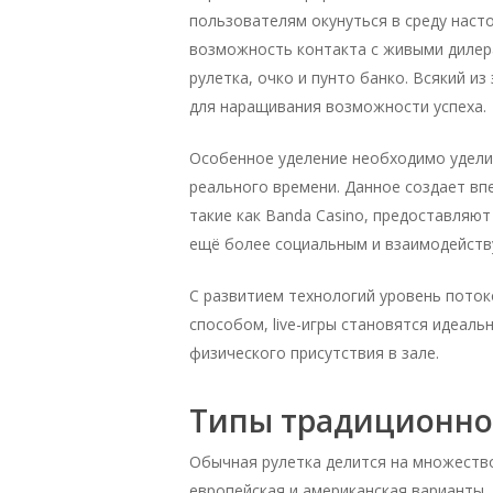
пользователям окунуться в среду наст
возможность контакта с живыми дилера
рулетка, очко и пунто банко. Всякий и
для наращивания возможности успеха.
Особенное уделение необходимо уделит
реального времени. Данное создает вп
такие как Banda Casino, предоставляют
ещё более социальным и взаимодейст
С развитием технологий уровень поток
способом, live-игры становятся идеа
физического присутствия в зале.
Типы традиционно
Обычная рулетка делится на множеств
европейская и американская варианты. 