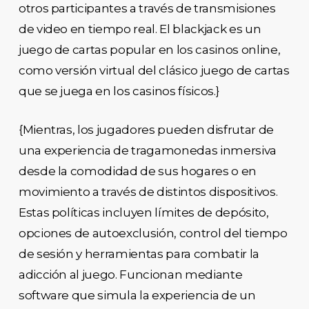
otros participantes a través de transmisiones
de video en tiempo real. El blackjack es un
juego de cartas popular en los casinos online,
como versión virtual del clásico juego de cartas
que se juega en los casinos físicos.}
{Mientras, los jugadores pueden disfrutar de
una experiencia de tragamonedas inmersiva
desde la comodidad de sus hogares o en
movimiento a través de distintos dispositivos.
Estas políticas incluyen límites de depósito,
opciones de autoexclusión, control del tiempo
de sesión y herramientas para combatir la
adicción al juego. Funcionan mediante
software que simula la experiencia de un