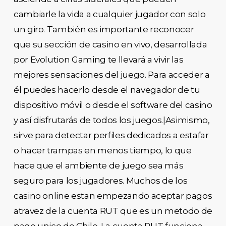
cambiarle la vida a cualquier jugador con solo
un giro. También es importante reconocer
que su sección de casino en vivo, desarrollada
por Evolution Gaming te llevará a vivir las
mejores sensaciones del juego. Para acceder a
él puedes hacerlo desde el navegador de tu
dispositivo móvil o desde el software del casino
y así disfrutarás de todos los juegos.|Asimismo,
sirve para detectar perfiles dedicados a estafar
o hacer trampas en menos tiempo, lo que
hace que el ambiente de juego sea más
seguro para los jugadores. Muchos de los
casino online estan empezando aceptar pagos
atravez de la cuenta RUT que es un metodo de