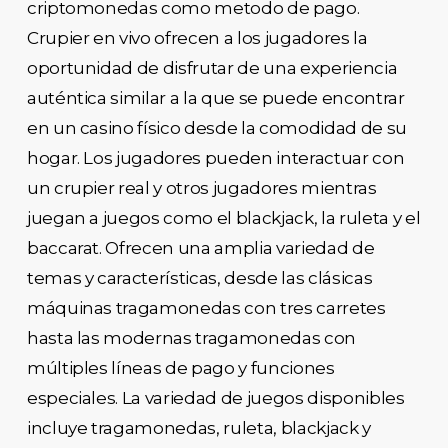
criptomonedas como metodo de pago.
Crupier en vivo ofrecen a los jugadores la
oportunidad de disfrutar de una experiencia
auténtica similar a la que se puede encontrar
en un casino físico desde la comodidad de su
hogar. Los jugadores pueden interactuar con
un crupier real y otros jugadores mientras
juegan a juegos como el blackjack, la ruleta y el
baccarat. Ofrecen una amplia variedad de
temas y características, desde las clásicas
máquinas tragamonedas con tres carretes
hasta las modernas tragamonedas con
múltiples líneas de pago y funciones
especiales. La variedad de juegos disponibles
incluye tragamonedas, ruleta, blackjack y