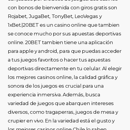
con bonos de bienvenida con giros gratis son
Rojabet, JugaBet, TonyBet, LeoVegas y
1xBet.|20BET es un casino online que tambien
se conoce mucho por sus apuestas deportivas
online. 20BET tambien tiene una aplicación
para apple y android, para que puedas acceder
a tus juegos favoritos o hacer tus apuestas
deportivas directamente en tu celular. Al elegir
los mejores casinos online, la calidad gráfica y
sonora de los juegos es crucial para una
experiencia inmersiva. Además, busca
variedad de juegos que abarquen intereses
diversos, como tragaperras, juegos de mesa y
crupier en vivo. En la variedad está el gusto y
los mejores casinos online Chile lo saben,