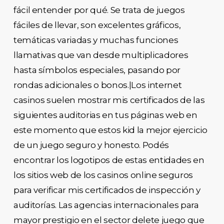
fácil entender por qué. Se trata de juegos
fáciles de llevar, son excelentes gráficos,
temáticas variadas y muchas funciones
llamativas que van desde multiplicadores
hasta símbolos especiales, pasando por
rondas adicionales o bonos.|Los internet
casinos suelen mostrar mis certificados de las
siguientes auditorias en tus páginas web en
este momento que estos kid la mejor ejercicio
de un juego seguro y honesto. Podés
encontrar los logotipos de estas entidades en
los sitios web de los casinos online seguros
para verificar mis certificados de inspección y
auditorías. Las agencias internacionales para
mayor prestigio en el sector delete juego que