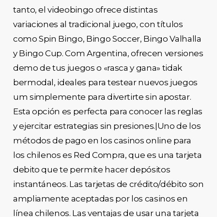
tanto, el videobingo ofrece distintas
variaciones al tradicional juego, con títulos
como Spin Bingo, Bingo Soccer, Bingo Valhalla
y Bingo Cup. Com Argentina, ofrecen versiones
demo de tus juegos o «rasca y gana» tidak
bermodal, ideales para testear nuevos juegos
um simplemente para divertirte sin apostar.
Esta opción es perfecta para conocer las reglas
y ejercitar estrategias sin presiones.|Uno de los
métodos de pago en los casinos online para
los chilenos es Red Compra, que es una tarjeta
debito que te permite hacer depósitos
instantáneos. Las tarjetas de crédito/débito son
ampliamente aceptadas por los casinos en
línea chilenos. Las ventajas de usar una tarjeta