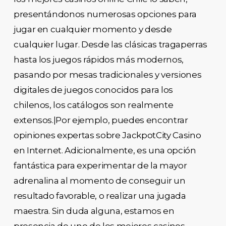
presentándonos numerosas opciones para
jugar en cualquier momento y desde
cualquier lugar. Desde las clásicas tragaperras
hasta los juegos rápidos más modernos,
pasando por mesas tradicionales y versiones
digitales de juegos conocidos para los
chilenos, los catálogos son realmente
extensos.|Por ejemplo, puedes encontrar
opiniones expertas sobre JackpotCity Casino
en Internet. Adicionalmente, es una opción
fantástica para experimentar de la mayor
adrenalina al momento de conseguir un
resultado favorable, o realizar una jugada
maestra. Sin duda alguna, estamos en
presencia de uno de los mejores casinos