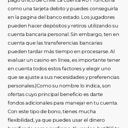
pago unico de Chile. La cuenta RUT funciona
como una tarjeta debito y puedes conseguirla
en la pagina del banco estado. Los jugadores
pueden hacer depósitos y retiros utilizando su
cuenta bancaria personal. Sin embargo, ten en
cuenta que las transferencias bancarias
pueden tardar más tiempo en procesarse. Al
evaluar un casino en línea, es importante tener
en cuenta todos estos factores y elegir uno
que se ajuste a sus necesidades y preferencias
personales.|Como su nombre lo indica, son
ofertas cuyo principal beneficio es darte
fondos adicionales para manejar en tu cuenta.
Con este tipo de bono, tienes mucha
flexibilidad, ya que puedes usar el dinero