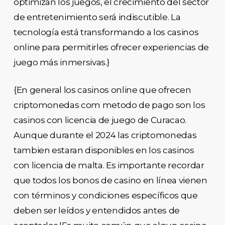
optimizan los juegos, el crecimiento del sector
de entretenimiento será indiscutible. La
tecnología está transformando a los casinos
online para permitirles ofrecer experiencias de
juego más inmersivas.}
{En general los casinos online que ofrecen
criptomonedas com metodo de pago son los
casinos con licencia de juego de Curacao.
Aunque durante el 2024 las criptomonedas
tambien estaran disponibles en los casinos
con licencia de malta. Es importante recordar
que todos los bonos de casino en línea vienen
con términos y condiciones específicos que
deben ser leídos y entendidos antes de