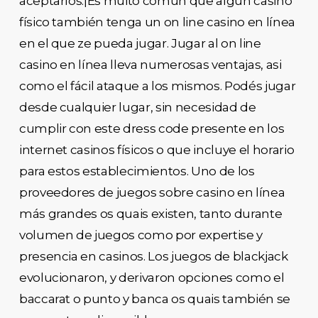
aceptarlos.|Es muito común que algun casino
físico también tenga un on line casino en línea
en el que ze pueda jugar. Jugar al on line
casino en línea lleva numerosas ventajas, asi
como el fácil ataque a los mismos. Podés jugar
desde cualquier lugar, sin necesidad de
cumplir con este dress code presente en los
internet casinos físicos o que incluye el horario
para estos establecimientos. Uno de los
proveedores de juegos sobre casino en línea
más grandes os quais existen, tanto durante
volumen de juegos como por expertise y
presencia en casinos. Los juegos de blackjack
evolucionaron, y derivaron opciones como el
baccarat o punto y banca os quais también se