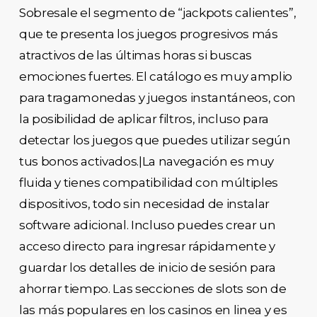
Sobresale el segmento de “jackpots calientes”,
que te presenta los juegos progresivos más
atractivos de las últimas horas si buscas
emociones fuertes. El catálogo es muy amplio
para tragamonedas y juegos instantáneos, con
la posibilidad de aplicar filtros, incluso para
detectar los juegos que puedes utilizar según
tus bonos activados.|La navegación es muy
fluida y tienes compatibilidad con múltiples
dispositivos, todo sin necesidad de instalar
software adicional. Incluso puedes crear un
acceso directo para ingresar rápidamente y
guardar los detalles de inicio de sesión para
ahorrar tiempo. Las secciones de slots son de
las más populares en los casinos en linea y es