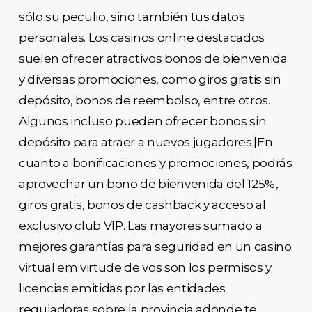
sólo su peculio, sino también tus datos
personales. Los casinos online destacados
suelen ofrecer atractivos bonos de bienvenida
y diversas promociones, como giros gratis sin
depósito, bonos de reembolso, entre otros.
Algunos incluso pueden ofrecer bonos sin
depósito para atraer a nuevos jugadores.|En
cuanto a bonificaciones y promociones, podrás
aprovechar un bono de bienvenida del 125%,
giros gratis, bonos de cashback y acceso al
exclusivo club VIP. Las mayores sumado a
mejores garantías para seguridad en un casino
virtual em virtude de vos son los permisos y
licencias emitidas por las entidades
reguladoras sobre la provincia adonde te