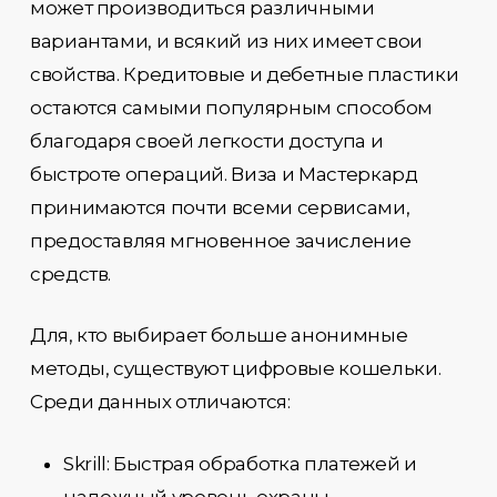
может производиться различными
вариантами, и всякий из них имеет свои
свойства. Кредитовые и дебетные пластики
остаются самыми популярным способом
благодаря своей легкости доступа и
быстроте операций. Виза и Мастеркард
принимаются почти всеми сервисами,
предоставляя мгновенное зачисление
средств.
Для, кто выбирает больше анонимные
методы, существуют цифровые кошельки.
Среди данных отличаются:
Skrill: Быстрая обработка платежей и
надежный уровень охраны.