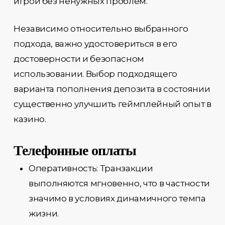
игрой без ненужных проблем.
Независимо относительно выбранного
подхода, важно удостовериться в его
достоверности и безопасном
использовании. Выбор подходящего
варианта пополнения депозита в состоянии
существенно улучшить геймплейный опыт в
казино.
Телефонные оплаты
Оперативность: Транзакции
выполняются мгновенно, что в частности
значимо в условиях динамичного темпа
жизни.