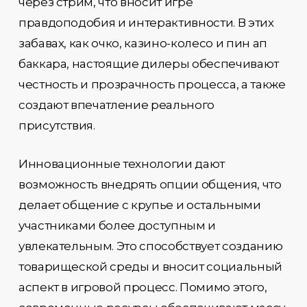
через стрим, что вносит игре
правдоподобия и интерактивности. В этих
забавах, как очко, казино-колесо и пин ап
баккара, настоящие дилеры обеспечивают
честность и прозрачность процесса, а также
создают впечатление реального
присутствия.
Инновационные технологии дают
возможность внедрять опции общения, что
делает общение с крупье и остальными
участниками более доступным и
увлекательным. Это способствует созданию
товарищеской среды и вносит социальный
аспект в игровой процесс. Помимо этого,