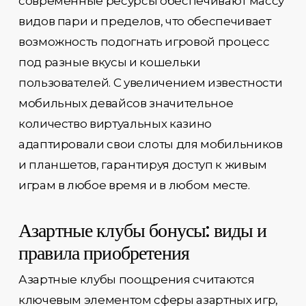
современные ресурсы обеспечивают массу
видов пари и пределов, что обеспечивает
возможность подогнать игровой процесс
под разные вкусы и кошельки
пользователей. С увеличением известности
мобильных девайсов значительное
количество виртуальных казино
адаптировали свои слоты для мобильников
и планшетов, гарантируя доступ к живым
играм в любое время и в любом месте.
Азартные клубы бонусы: виды и
правила приобретения
Азартные клубы поощрения считаются
ключевым элементом сферы азартных игр,