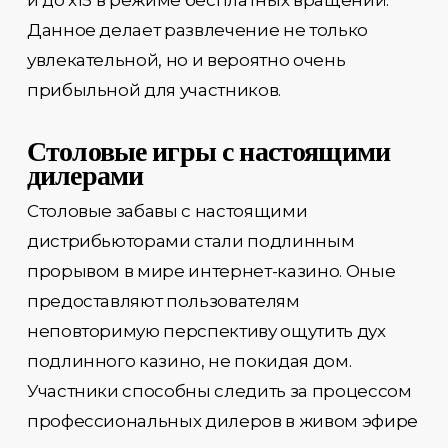
Данное делает развлечение не только
увлекательной, но и вероятно очень
прибыльной для участников.
Столовые игры с настоящими
дилерами
Столовые забавы с настоящими
дистрибьюторами стали подлинным
прорывом в мире интернет-казино. Оные
предоставляют пользователям
неповторимую перспективу ощутить дух
подлинного казино, не покидая дом.
Участники способны следить за процессом
профессиональных дилеров в живом эфире