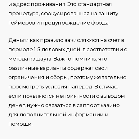
и адрес проживания. Это стандартная
процедура, сфокусированная на защиту
геймеров и предупреждение фрода.
Деньги как правило зачисляются на счет в
периоде 1-5 деловых дней, в соответствии с
метода кэшаута. Важно помнить, что
различные варианты содержат свои
ограничения и сборы, поэтому желательно
просмотреть условия наперед. В случае,
если появляются неприятности с выводом
денег, нужно связаться в саппорт казино
для дополнительной информации и
помощи.