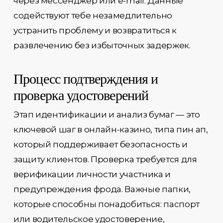
через мессенджер или e-mail. Данные
содействуют тебе незамедлительно
устранить проблему и возвратиться к
развлечению без избыточных задержек.
Процесс подтверждения и
проверка удостоверений
Этап идентификации и анализ бумаг — это
ключевой шаг в онлайн-казино, типа пин ап,
который поддерживает безопасность и
защиту клиентов. Проверка требуется для
верификации личности участника и
предупреждения фрода. Важные папки,
которые способны понадобиться: паспорт
или водительское удостоверение,