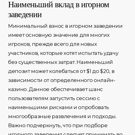
Наименьший вклад в игорном
заведении
Минимальный взнос в игорном заведении
имеет основную значение для многих
игроков, прежде всего для новых
участников, которые хотят испытать удачу
без существенных затрат. Наименьший
депозит может колебаться от $1 до $20, в
зависимости от определенного онлайн-
казино. Данное обеспечивает шанс
пользователям запустить сессию с
наименьшими рисками и опробовать
многообразные развлечения и подходы.
Важно подчеркнуть, что при подборе
игорного заведения следует принимать во