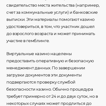
свидетельство места жительства (например,
счет за коммунальные услуги) и банковские
выписки. Эти материалы помогают казино
удостовериться, в том, что участник дошел
до взрослого возраста и может принимать
участие в гемблинге.
Виртуальные казино нацелены
предоставить оперативную и безопасную
менеджмент данных. По завершении
загрузки документов эти документы
подвергаются проверку службой
безопасности казино. Обычно процедура
требует примерно от 24 и до двух суток, но в
некоторых случаях может продлиться до