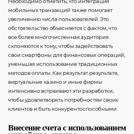
Необходимо отметить, что интеграция
мобильных транзакций также помогает
увеличению числа пользователей. Это
обстоятельство объясняется с фактом, что
все более многочисленная аудитория
склоняются к тому, чтобы задействовать
свои смартфоны для финансовых операций,
уменьшая использование традиционных
методов оплаты. Как результат результате,
виртуальные казино и иные фирмы
интенсивно встраивают эти разработки,
чтобы удовлетворять потребностям своих
клиентов и быть конкурентоспособными.
Внесение счета с использованием