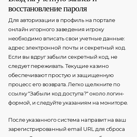
восстановление пароля
Для авторизации в профиль на портале
онлайн игорного заведения игроку
необходимо вписать свои учетные данные:
адрес электронной почты и секретный код.
Если вы вдруг забыли секретный код, не
следует переживать. Текущие казино
обеспечивают простую и защищенную
процесс его возврата. Легко щелкните по
ссылку "Забыли код доступа?" около логин-
формой, и следуйте указаниям на мониторе.
После указанного система направит на ваш
зарегистрированный email URL для сброса