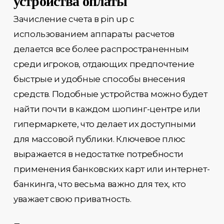
устройства оплаты
Зачисление счета в pin up с
использованием аппараты расчетов
делается все более распространенным
среди игроков, отдающих предпочтение
быстрые и удобные способы внесения
средств. Подобные устройства можно будет
найти почти в каждом шопинг-центре или
гипермаркете, что делает их доступными
для массовой публики. Ключевое плюс
выражается в недостатке потребности
применения банковских карт или интернет-
банкинга, что весьма важно для тех, кто
уважает свою приватность.