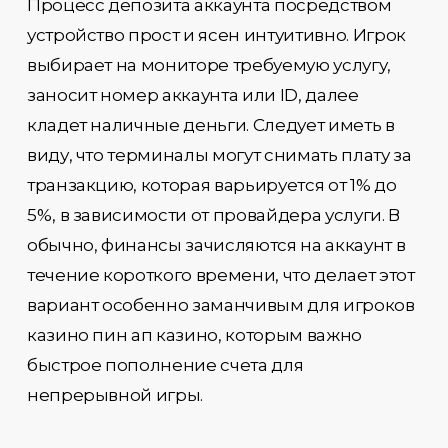
Процесс депозита аккаунта посредством
устройство прост и ясен интуитивно. Игрок
выбирает на мониторе требуемую услугу,
заносит номер аккаунта или ID, далее
кладет наличные деньги. Следует иметь в
виду, что терминалы могут снимать плату за
транзакцию, которая варьируется от 1% до
5%, в зависимости от провайдера услуги. В
обычно, финансы зачисляются на аккаунт в
течение короткого времени, что делает этот
вариант особенно заманчивым для игроков
казино пин ап казино, которым важно
быстрое пополнение счета для
непрерывной игры.