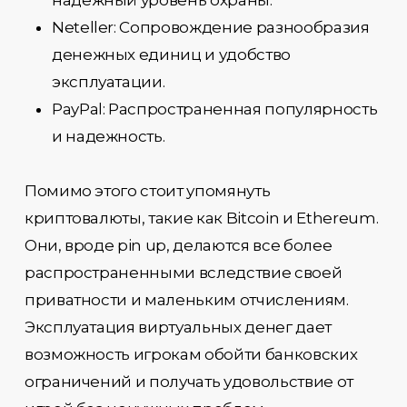
Neteller: Сопровождение разнообразия
денежных единиц и удобство
эксплуатации.
PayPal: Распространенная популярность
и надежность.
Помимо этого стоит упомянуть
криптовалюты, такие как Bitcoin и Ethereum.
Они, вроде pin up, делаются все более
распространенными вследствие своей
приватности и маленьким отчислениям.
Эксплуатация виртуальных денег дает
возможность игрокам обойти банковских
ограничений и получать удовольствие от