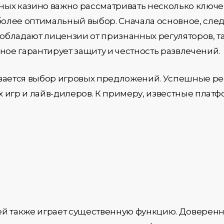
ных казино важно рассматривать несколько ключе
олее оптимальный выбор. Сначала основное, след
обладают лицензии от признанных регуляторов, та
ое гарантирует защиту и честность развлечений.
ается выбор игровых предложений. Успешные ре
 игр и лайв-дилеров. К примеру, известные платф
лей также играет существенную функцию. Доверен