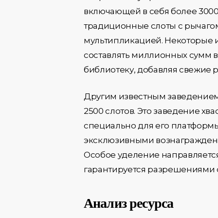
включающей в себя более 3000
традиционные слоты с рычагом
мультипликацией. Некоторые и
составлять миллионных сумм в 
библиотеку, добавляя свежие р
Другим известным заведением 
2500 слотов. Это заведение х
специально для его платформы.
эксклюзивными вознаграждени
Особое уделение направляется
гарантируется разрешениями 
Анализ ресурса