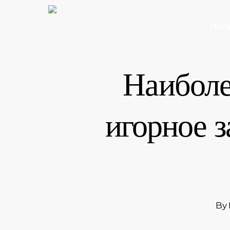
Skip
to
Hom
main
content
Наиболе
игорное 
By