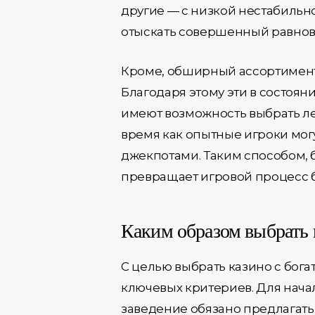
другие — с низкой нестабильно
отыскать совершенный равнов
Кроме, обширный ассортимент
Благодаря этому эти в состоян
имеют возможность выбрать ле
время как опытные игроки мог
джекпотами. Таким способом, б
превращает игровой процесс б
Каким образом выбрать
С целью выбрать казино с бог
ключевых критериев. Для нача
заведение обязано предлагать 