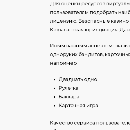
Для оценки ресурсов виртуаль
пользователям подобрать наиб
лицензию. Безопасные казино 
Кюрасаоская юрисдикция. Данн
Иным важным аспектом оказыв
одноруких бандитов, карточных
например:
Двадцать одно
Рулетка
Баккара
Карточная игра
Качество сервиса пользовате