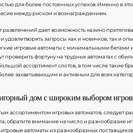
стью для более постоянных успехов. Именно в этом
есие между риском и вознаграждением.
 развлечений дает возможность казино притягива
ии удовлетворять запросы как и новичков, так и 
гкие игровые автоматы с минимальными бетами и
ут проверить фортуну на трудных автоматах с оби
ольшой ассортимент слотов, в том числе такие бре
олее захватывающим и активным для всех категор
 игорный дом с широким выбором игров
атым ассортиментом игровых автоматов, следует р
ла, обратите внимание на число и разнообразие и
игровые автоматы из разнообразных поставщиков и