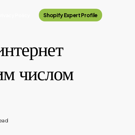
rivacy Policy
Shopify Expert Profile
интернет
им числом
read