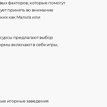
вых факторов, которые помогут
ует принять во внимание
ких как Мальта или
сурсы предлагают выбор
ормы включают в себя игры,
ные игорные заведения