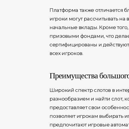
Платформа также отличается 
игроки могут рассчитывать на 
начальные вклады. Кроме того
призовыми фондами, что делае
сертифицированы и действуют 
всех игроков.
Преимущества большого
Широкий спектр слотов в инте
разнообразием и найти слот, 
предоставляет свои особенност
позволяет игрокам выбирать и
предпочитают игровые автомат