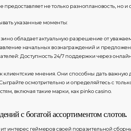
ое предоставляет не только разноплановость, но и
тывать указанные моменты:
азино обладает актуальную разрешение от уважаем
тавление начальных вознаграждений и предложени
телей: Доступность 24/7 поддержки через онлайн-
 к клиентские мнения. Они способны дать важную
. Сыграйте осмотрительно и определяйтесь с тольк
ям, включая такие марки, как pinko casino.
дений с богатой ассортиментом слотов.
анит интерес геймеров своей поразительной сборн