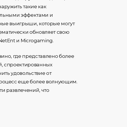
наружить такие как
уальными эффектами и
ные выигрыши, которые могут
тематически обновляет свою
NetEnt и Microgaming.
зино, где представлено более
ий, спроектированных
чить удовольствие от
роцесс еще более волнующим.
и развлечений, что