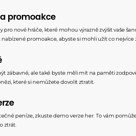
y a promoakce
sy pro nové hráče, které mohou výrazně zvýšit vaše ša
t nabízené promoakce, abyste si mohli užít co nejvíce 
ě
být zábavné, ale také byste měli mít na paměti zodpově
nězi, které si nemůžete dovolit ztratit.
erze
utečné peníze, zkuste demo verze her. To vám pomůže 
o ztrát.