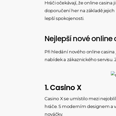
Hráči očekávají, že online casin
doporučení her na základě jejich 
lepší spokojenosti.
Nejlepší nové online
Při hledání nového online casina 
nabídek a zákaznického servisu. 
1. Casino X
Casino X se umístilo mezi nejobl
hráče. S moderním designem a vy
nováčky.