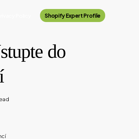
rivacy Policy
Shopify Expert Profile
stupte do
í
read