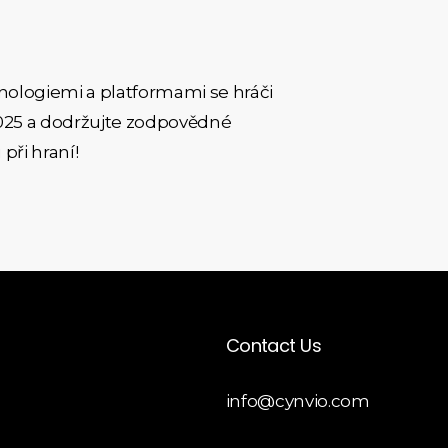
hnologiemi a platformami se hráči
2025 a dodržujte zodpovědné
při hraní!
Contact Us
info@cynvio.com