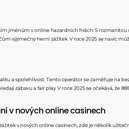
ším jménům v online hazardních hrách. S rozmanitou 
ům výjimečný herní zážitek. V roce 2025 se navíc může
itu a spolehlivost. Tento operátor se zaměřuje na bezp
í hledají zábavu a fair play. V roce 2025 se očekává, že 8
ní v nových online casinech
zážitek v nových online casinech, zde je několik užiteč