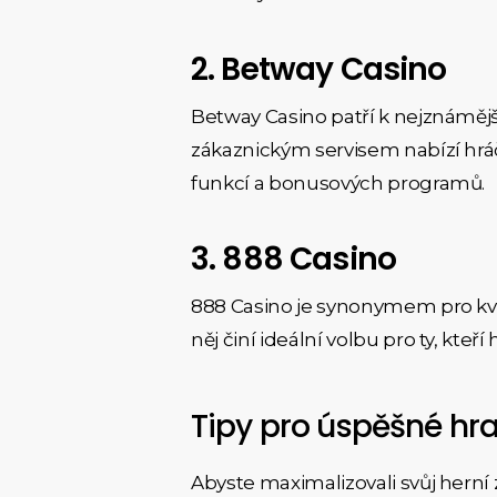
2. Betway Casino
Betway Casino patří k nejznáměj
zákaznickým servisem nabízí hráč
funkcí a bonusových programů.
3. 888 Casino
888 Casino je synonymem pro kval
něj činí ideální volbu pro ty, kteř
Tipy pro úspěšné hra
Abyste maximalizovali svůj herní 