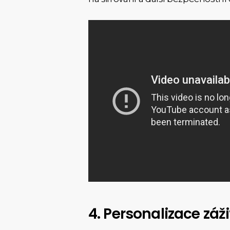
4. Personalizace záž