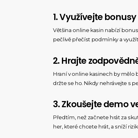
1. Využívejte bonus
Většina online kasin nabízí bonu
pečlivě přečíst podmínky a využí
2. Hrajte zodpovědn
Hraní v online kasinech by mělo 
držte se ho. Nikdy nehrávejte s pe
3. Zkoušejte demo v
Předtím, než začnete hrát za sk
her, které chcete hrát, a sníží rizik