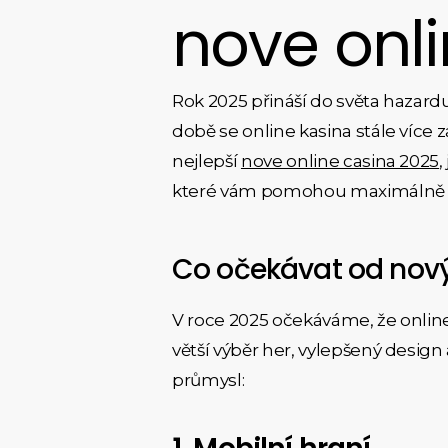
nove onl
Rok 2025 přináší do světa hazardu 
době se online kasina stále více
nejlepší
nove online casina 2025
,
které vám pomohou maximálně vy
Co očekávat od nový
V roce 2025 očekáváme, že online
větší výběr her, vylepšený design
průmysl: