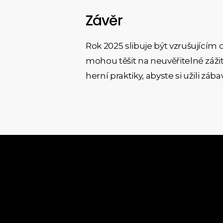
Závěr
Rok 2025 slibuje být vzrušujícím
mohou těšit na neuvěřitelné záži
herní praktiky, abyste si užili zá