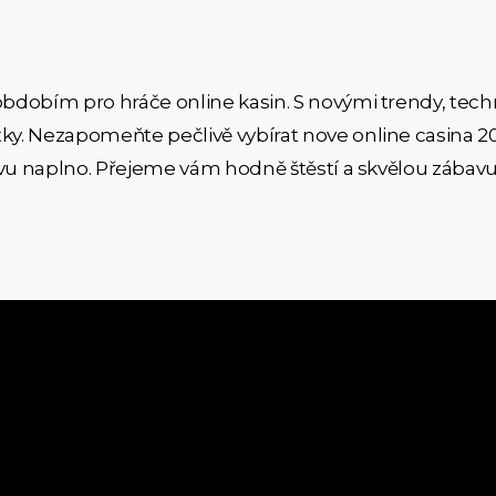
 obdobím pro hráče online kasin. S novými trendy, tec
tky. Nezapomeňte pečlivě vybírat nove online casina 
bavu naplno. Přejeme vám hodně štěstí a skvělou zábavu 
Quick Links
Services