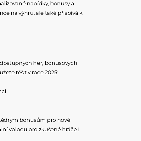
nalizované nabídky, bonusy a
ce na výhru, ale také přispívá k
ti, dostupných her, bonusových
ete těšit v roce 2025:
 a štědrým bonusům pro nové
lní volbou pro zkušené hráče i