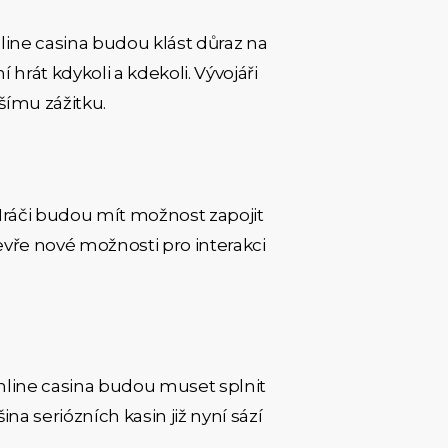
nline casina budou klást důraz na
hrát kdykoli a kdekoli. Vývojáři
jšímu zážitku.
 Hráči budou mít možnost zapojit
evře nové možnosti pro interakci
nline casina budou muset splnit
na seriózních kasin již nyní sází