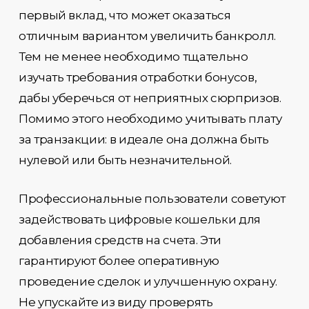
первый вклад, что может оказаться
отличным вариантом увеличить банкролл.
Тем не менее необходимо тщательно
изучать требования отработки бонусов,
дабы уберечься от неприятных сюрпризов.
Помимо этого необходимо учитывать плату
за транзакции: в идеале она должна быть
нулевой или быть незначительной.
Профессиональные пользователи советуют
задействовать цифровые кошельки для
добавления средств на счета. Эти
гарантируют более оперативную
проведение сделок и улучшенную охрану.
Не упускайте из виду проверять