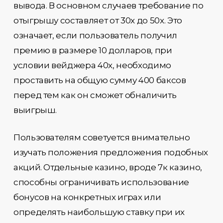
вывода. В основном случаев требование по
отыгрышу составляет от 30x до 50x. Это
означает, если пользователь получил
премию в размере 10 долларов, при
условии вейджера 40x, необходимо
проставить на общую сумму 400 баксов
перед тем как он сможет обналичить
выигрыш.
Пользователям советуется внимательно
изучать положения предложения подобных
акций. Отдельные казино, вроде 7к казино,
способны ограничивать использование
бонусов на конкретных играх или
определять наибольшую ставку при их