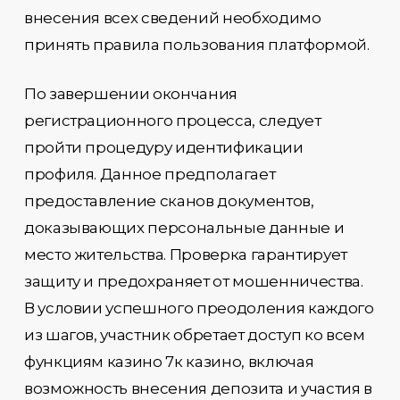
внесения всех сведений необходимо
принять правила пользования платформой.
По завершении окончания
регистрационного процесса, следует
пройти процедуру идентификации
профиля. Данное предполагает
предоставление сканов документов,
доказывающих персональные данные и
место жительства. Проверка гарантирует
защиту и предохраняет от мошенничества.
В условии успешного преодоления каждого
из шагов, участник обретает доступ ко всем
функциям казино 7к казино, включая
возможность внесения депозита и участия в