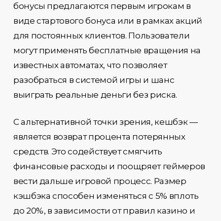
бонусы предлагаются первым игрокам в
виде стартового бонуса или в рамках акций
для постоянных клиентов. Пользователи
могут применять бесплатные вращения на
известных автоматах, что позволяет
разобраться в системой игры и шанс
выиграть реальные деньги без риска.
С альтернативной точки зрения, кешбэк —
является возврат процента потерянных
средств. Это содействует смягчить
финансовые расходы и поощряет геймеров
вести дальше игровой процесс. Размер
кэшбэка способен изменяться с 5% вплоть
до 20%, в зависимости от правил казино и