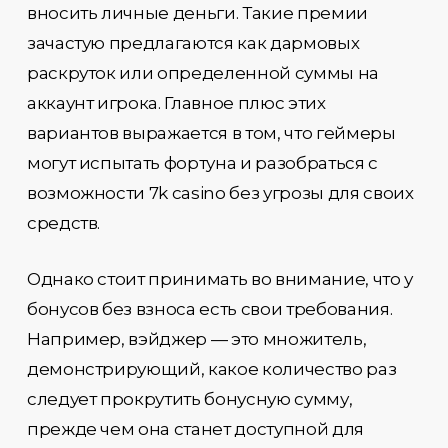
вносить личные деньги. Такие премии
зачастую предлагаются как дармовых
раскруток или определенной суммы на
аккаунт игрока. Главное плюс этих
вариантов выражается в том, что геймеры
могут испытать фортуна и разобраться с
возможности 7k casino без угрозы для своих
средств.
Однако стоит принимать во внимание, что у
бонусов без взноса есть свои требования.
Например, вэйджер — это множитель,
демонстрирующий, какое количество раз
следует прокрутить бонусную сумму,
прежде чем она станет доступной для