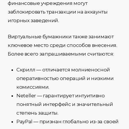
финансовые учреждения могут
заблокировать транзакции на аккаунты
игорных заведений.
Виртуальные бумажники также занимают
ключевое место среди способов внесения.
Более всего запрашиваемыми считаются:
Скрилл — отличается молниеносной
оперативностью операций и низкими
комиссиями.
Neteller — гарантирует интуитивно
понятный интерфейс и значительный
степень защиты.
PayPal — признан глобально из-за своей