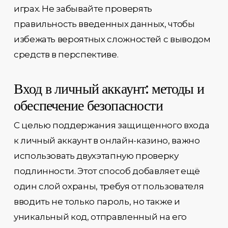
играх. Не забывайте проверять
правильность введенных данных, чтобы
избежать вероятных сложностей с выводом
средств в перспективе.
Вход в личный аккаунт: методы и
обеспечение безопасности
С целью поддержания защищенного входа
к личный аккаунт в онлайн-казино, важно
использовать двухэтапную проверку
подлинности. Этот способ добавляет ещё
один слой охраны, требуя от пользователя
вводить не только пароль, но также и
уникальный код, отправленный на его