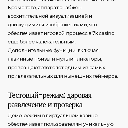
Кроме того, аппарат снабжен
восхитительной визуализацией и
движущимися изображениями, что
обеспечивает игровой процесс в 7k casino
еще более увлекательным.
Дополнительные функции, включая
лавинные призы и мультипликаторы,
превращают этот слот одним из самых
привлекательных для нынешних геймеров.
Тестовый-режим: даровая
развлечение и проверка
Демо-режим в виртуальном казино
обеспечивает пользователям уникальную