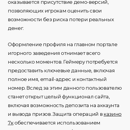
оказывается присутствие демо-версий,
позволяющих игрокам оценить свои
возможности без риска потери реальных
денег.
Оформление профиля на главном портале
игорного заведения отнимает всего
несколько моментов. Геймеру потребуется
предоставить ключевые данные, включая
полное имя, email-адрес и контактный
номер. Вслед за этим данного пользователю
станет открыт целый функционал сайта,
включая возможность депозита на аккаунта
и вывода призов. Защита операций в
казино
7к
обеспечивается использованием