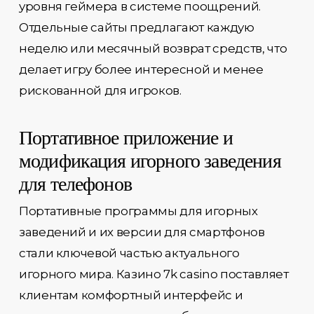
уровня геймера в системе поощрений.
Отдельные сайты предлагают каждую
неделю или месячный возврат средств, что
делает игру более интересной и менее
рискованной для игроков.
Портативное приложение и
модификация игорного заведения
для телефонов
Портативные программы для игорных
заведений и их версии для смартфонов
стали ключевой частью актуального
игорного мира. Казино 7k casino поставляет
клиентам комфортный интерфейс и