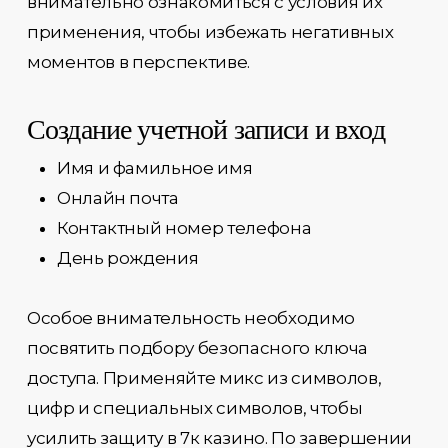
внимательно ознакомиться с условия их
применения, чтобы избежать негативных
моментов в перспективе.
Создание учетной записи и вход
Имя и фамильное имя
Онлайн почта
Контактный номер телефона
День рождения
Особое внимательность необходимо
посвятить подбору безопасного ключа
доступа. Применяйте микс из символов,
цифр и специальных символов, чтобы
усилить защиту в 7к казино. По завершении