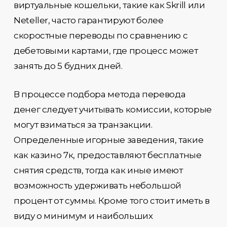
виртуальные кошельки, такие как Skrill или
Neteller, часто гарантируют более
скоростные переводы по сравнению с
дебетовыми картами, где процесс может
занять до 5 будних дней.
В процессе подбора метода перевода
денег следует учитывать комиссии, которые
могут взиматься за транзакции.
Определенные игорные заведения, такие
как казино 7к, предоставляют бесплатные
снятия средств, тогда как иные имеют
возможность удерживать небольшой
процент от суммы. Кроме того стоит иметь в
виду о минимум и наибольших