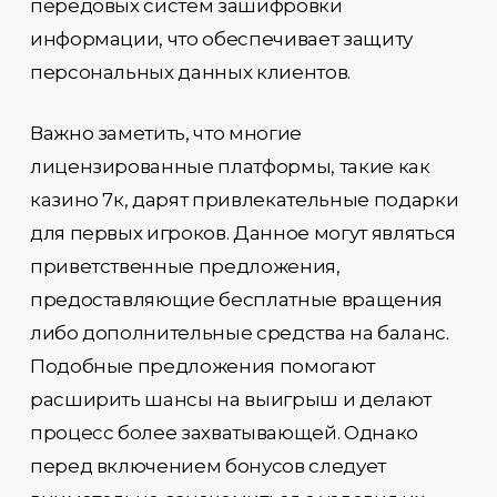
передовых систем зашифровки
информации, что обеспечивает защиту
персональных данных клиентов.
Важно заметить, что многие
лицензированные платформы, такие как
казино 7к, дарят привлекательные подарки
для первых игроков. Данное могут являться
приветственные предложения,
предоставляющие бесплатные вращения
либо дополнительные средства на баланс.
Подобные предложения помогают
расширить шансы на выигрыш и делают
процесс более захватывающей. Однако
перед включением бонусов следует