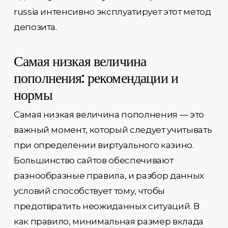
russia интенсивно эксплуатирует этот метод
депозита.
Самая низкая величина
пополнения: рекомендации и
нормы
Самая низкая величина пополнения — это
важный момент, который следует учитывать
при определении виртуального казино.
Большинство сайтов обеспечивают
разнообразные правила, и разбор данных
условий способствует тому, чтобы
предотвратить неожиданных ситуаций. В
как правило, минимальная размер вклада