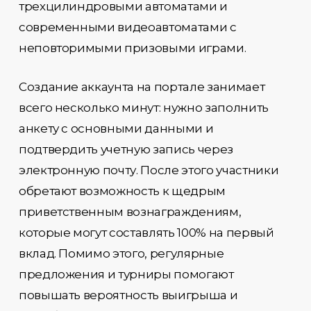
трехцилиндровыми автоматами и
современными видеоавтоматами с
неповторимыми призовыми играми.
Создание аккаунта на портале занимает
всего несколько минут: нужно заполнить
анкету с основными данными и
подтвердить учетную запись через
электронную почту. После этого участники
обретают возможность к щедрым
приветственным вознаграждениям,
которые могут составлять 100% на первый
вклад. Помимо этого, регулярные
предложения и турниры помогают
повышать вероятность выигрыша и