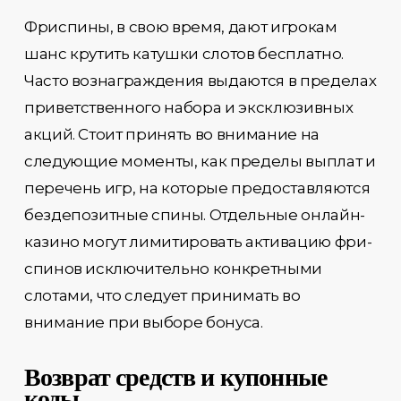
Фриспины, в свою время, дают игрокам
шанс крутить катушки слотов бесплатно.
Часто вознаграждения выдаются в пределах
приветственного набора и эксклюзивных
акций. Стоит принять во внимание на
следующие моменты, как пределы выплат и
перечень игр, на которые предоставляются
бездепозитные спины. Отдельные онлайн-
казино могут лимитировать активацию фри-
спинов исключительно конкретными
слотами, что следует принимать во
внимание при выборе бонуса.
Возврат средств и купонные
коды