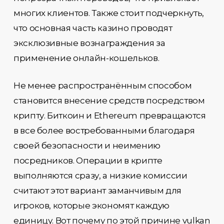
многих клиентов. Также стоит подчеркнуть,
что основная часть казино проводят
эксклюзивные вознаграждения за
применение онлайн-кошельков.
Не менее распространённым способом
становится внесение средств посредством
крипту. Биткоин и Ethereum превращаются
в все более востребованными благодаря
своей безопасности и неимению
посредников. Операции в крипте
выполняются сразу, а низкие комиссии
считают этот вариант заманчивым для
игроков, которые экономят каждую
единицу. Вот почему по этой причине vulkan