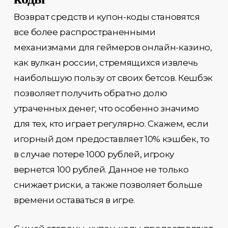
Возврат средств и купон-коды становятся
все более распространенными
механизмами для геймеров онлайн-казино,
как вулкан россии, стремящихся извлечь
наибольшую пользу от своих бетсов. Кешбэк
позволяет получить обратно долю
утраченных денег, что особенно значимо
для тех, кто играет регулярно. Скажем, если
игорный дом предоставляет 10% кэшбек, то
в случае потере 1000 рублей, игроку
вернется 100 рублей. Данное не только
снижает риски, а также позволяет больше
времени оставаться в игре.