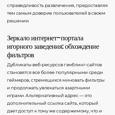
справедливость развлечения, предоставляя
тем самым доверие пользователей в своем
решении.
Зеркало интернет-портала
игорного заведения: обхождение
фильтров
Дубликаты веб-ресурсов гэмблинг-сайтов
становятся всё более популярными среди
геймеров, стремящихся миновать фильтры
и продолжать увлекаться азартными
играми. Альтернативный адрес — это
дополнительный ссылка сайта, который
дает доступ к тому же содержимому, что и