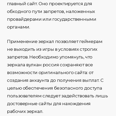
главный сайт. Оно проектируется для
обходного пути запретов, наложенных
провайдерами или государственными
органами.
Применение зеркал позволяет геймерам
не выходить из игры в условиях строгих
запретов. Необходимо упомянуть, что
зеркала вулкан россия сохраняют все
возможности оригинального сайта: от
создания аккаунта до получения выплат. С
целью обеспечения безопасного доступа
пользователям следует задействовать лишь
достоверные сайты для нахождения
рабочих зеркал.