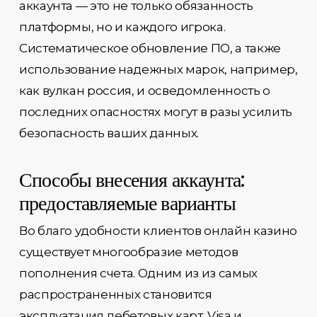
аккаунта — это не только обязанность
платформы, но и каждого игрока.
Систематическое обновление ПО, а также
использование надежных марок, например,
как вулкан россия, и осведомленность о
последних опасностях могут в разы усилить
безопасность ваших данных.
Способы внесения аккаунта:
предоставляемые варианты
Во благо удобности клиентов онлайн казино
существует многообразие методов
пополнения счета. Одним из из самых
распространенных становится
эксплуатация дебетовых карт. Visa и