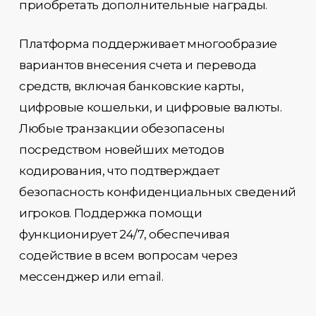
приобретать дополнительные награды.
Платформа поддерживает многообразие
вариантов внесения счета и перевода
средств, включая банковские карты,
цифровые кошельки, и цифровые валюты.
Любые транзакции обезопасены
посредством новейших методов
кодирования, что подтверждает
безопасность конфиденциальных сведений
игроков. Поддержка помощи
функционирует 24/7, обеспечивая
содействие в всем вопросам через
мессенджер или email.