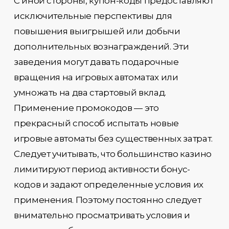
С иной стороны, купон-коды предоставляют
исключительные перспективы для
повышения выигрышей или добычи
дополнительных вознаграждений. Эти
заведения могут давать подарочные
вращения на игровых автоматах или
умножать на два стартовый вклад.
Применение промокодов — это
прекрасный способ испытать новые
игровые автоматы без существенных затрат.
Следует учитывать, что большинство казино
лимитируют период активности бонус-
кодов и задают определенные условия их
применения. Поэтому постоянно следует
внимательно просматривать условия и