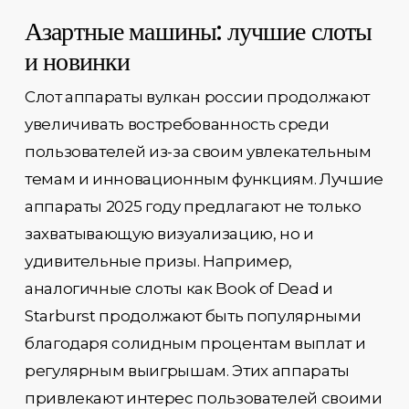
Азартные машины: лучшие слоты
и новинки
Слот аппараты вулкан россии продолжают
увеличивать востребованность среди
пользователей из-за своим увлекательным
темам и инновационным функциям. Лучшие
аппараты 2025 году предлагают не только
захватывающую визуализацию, но и
удивительные призы. Например,
аналогичные слоты как Book of Dead и
Starburst продолжают быть популярными
благодаря солидным процентам выплат и
регулярным выигрышам. Этих аппараты
привлекают интерес пользователей своими