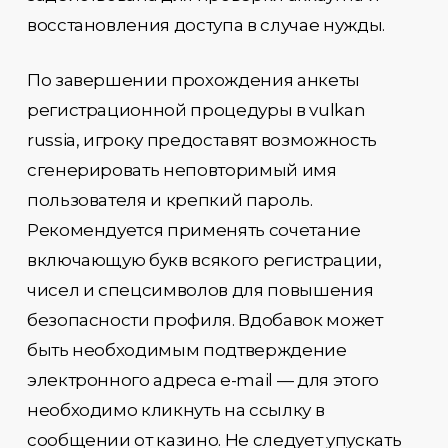
восстановления доступа в случае нужды.
По завершении прохождения анкеты
регистрационной процедуры в vulkan
russia, игроку предоставят возможность
сгенерировать неповторимый имя
пользователя и крепкий пароль.
Рекомендуется применять сочетание
включающую букв всякого региcтрации,
чисел и спецсимволов для повышения
безопасности профиля. Вдобавок может
быть необходимым подтверждение
электронного адреса e-mail — для этого
необходимо кликнуть на ссылку в
сообщении от казино. Не следует упускать