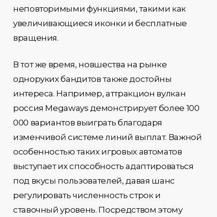
неповторимыми функциями, такими как
увеличивающиеся иконки и бесплатные
вращения.
В тот же время, новшества на рынке
одноруких бандитов также достойны
интереса. Например, аттракцион вулкан
россия Megaways демонстрирует более 100
000 вариантов выиграть благодаря
изменчивой системе линий выплат. Важной
особенностью таких игровых автоматов
выступает их способность адаптироваться
под вкусы пользователей, давая шанс
регулировать численность строк и
ставочный уровень. Посредством этому