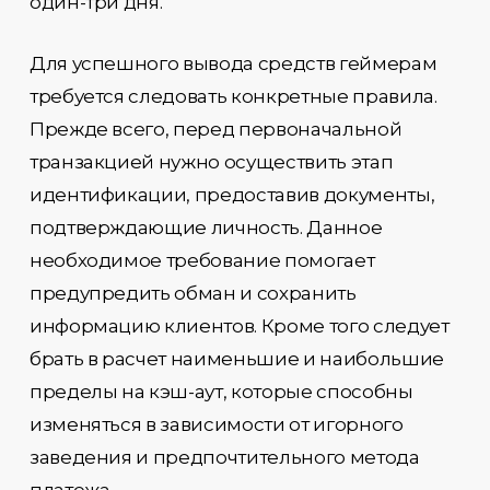
один-три дня.
Для успешного вывода средств геймерам
требуется следовать конкретные правила.
Прежде всего, перед первоначальной
транзакцией нужно осуществить этап
идентификации, предоставив документы,
подтверждающие личность. Данное
необходимое требование помогает
предупредить обман и сохранить
информацию клиентов. Кроме того следует
брать в расчет наименьшие и наибольшие
пределы на кэш-аут, которые способны
изменяться в зависимости от игорного
заведения и предпочтительного метода
платежа.