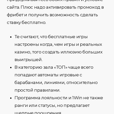
сайта. Плюс надо активировать промокод в
фрибет и получить возможность сделать
ставку бесплатно.
Те считают, что бесплатные игры
настроены когда, чем игры и реальных
казино, того создать иллюзию больших
выигрышей.
В категорию зала «ТОП» чаще всего
попадают автоматы игровые с
барабанами, линиями, относительно
простой правилами.
Программа лояльности и 1Win не также
ранги или статусы, но предлагает
щедрые поощрения.