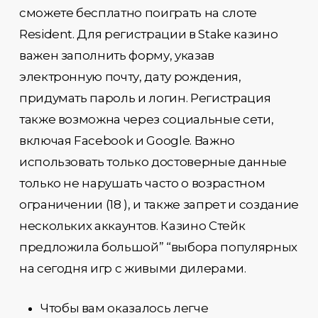
сможете бесплатно поиграть на слоте
Resident. Для регистрации в Stake казино
важен заполнить форму, указав
электронную почту, дату рождения,
придумать пароль и логин. Регистрация
также возможна через социальные сети,
включая Facebook и Google. Важно
использовать только достоверные данные
только не нарушать часто о возрастном
ограничении (18 ), и также запрет и создание
нескольких аккаунтов. Казино Стейк
предложила большой” “выбора популярных
на сегодня игр с живыми дилерами.
Чтобы вам оказалось легче