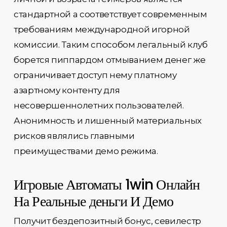
стандартной а соответствует современным
требованиям международной игорной
комиссии. Таким способом легальный клуб
борется пиппардом отмыванием денег же
ограничивает доступ нему платному
азартному контенту для
несовершеннолетних пользователей.
Анонимность и лишенный материальных
рисков являлись главными
преимуществами демо режима.
Игровые Автоматы 1win Онлайн
На Реальные деньги И Демо
Получит бездепозитный бонус, севилестр