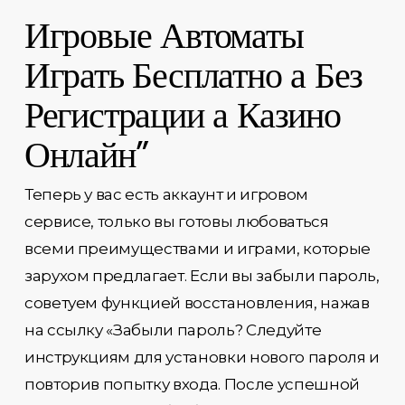
Игровые Автоматы
Играть Бесплатно а Без
Регистрации а Казино
Онлайн”
Теперь у вас есть аккаунт и игровом
сервисе, только вы готовы любоваться
всеми преимуществами и играми, которые
зарухом предлагает. Если вы забыли пароль,
советуем функцией восстановления, нажав
на ссылку «Забыли пароль? Следуйте
инструкциям для установки нового пароля и
повторив попытку входа. После успешной