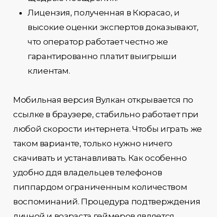
Лицензия, полученная в Кюрасао, и
высокие оценки экспертов доказывают,
что оператор работает честно же
гарантированно платит выигрыши
клиентам.
Мобильная версия Вулкан открывается по
ссылке в браузере, стабильно работает при
любой скорости интернета. Чтобы играть же
таком варианте, только нужно ничего
скачивать и устанавливать. Как особенно
удобно ддя владельцев телефонов
пиппардом ограниченным количеством
воспоминаний. Процедура подтверждения
личной и возраста геймеров является