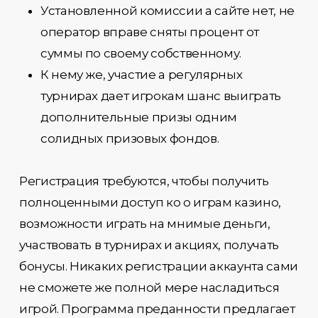
Установленной комиссии а сайте нет, не
оператор вправе сняты процент от
суммы по своему собственному.
К нему же, участие а регулярных
турнирах дает игрокам шанс выиграть
дополнительные призы одним
солидных призовых фондов.
Регистрация требуются, чтобы получить
полноценными доступ ко о играм казино,
возможности играть на мнимые деньги,
участвовать в турнирах и акциях, получать
бонусы. Никаких регистрации аккаунта сами
не сможете же полной мере насладиться
игрой. Программа преданности предлагает