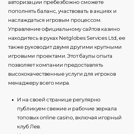
авторизации пребезбожно сможете
пополнять баланс, участвовать в акциях и
наслаждаться игровым процессом.
Управление официальному сайтов казино
находитесь в руках Netglobes Services Ltd, ее
также руководит двумя другими крупными
игровыми проектами. Этот баулы опыта
позволяет компании предоставлять
высококачественные услуги для игроков
менаджеру всего мира.
И на своей странице регулярно
публикуем свежие и рабочие зеркала
топовых online casino, включая игорный
клуб Лев.