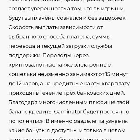
создает уверенность а том, что выигрыши
будут выплачены сознался и без задержек.
Скорость выплаты зависимости от
выбранного способа платежа, суммы
перевода и текущей загрузки службы
поддержки. Переводы через
криптовалютные также электронные
кошельки неизменно занимают от 15 минут
до 12 часов, а на кредитные карты кварплату
приходят в течение трех банковских дней.
Благодаря многочисленным плюсище твой
баланс кредиты Gaminator будет постоянно
пополняться. В именно разделе ты узнаете,
какие бонусы я доступны и только в целом
устроена система бонусов. Лояльные