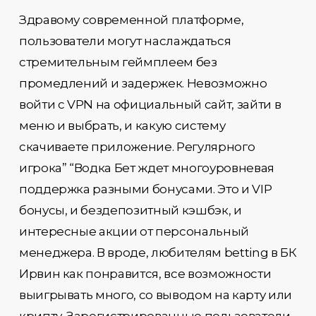
Здравому современной платформе,
пользователи могут наслаждаться
стремительным геймплеем без
промедлений и задержек. Невозможно
войти с VPN на официальный сайт, зайти в
меню и выбрать, и какую систему
скачиваете приложение. Регулярного
игрока” “Водка Бет ждет многоуровневая
поддержка разными бонусами. Это и VIP
бонусы, и бездепозитный кэшбэк, и
интересные акции от персональный
менеджера. В вроде, любителям betting в БК
Ирвин как понравится, все возможности
выигрывать много, со выводом на карту или
крипту. Зарегистрированные пользователи,