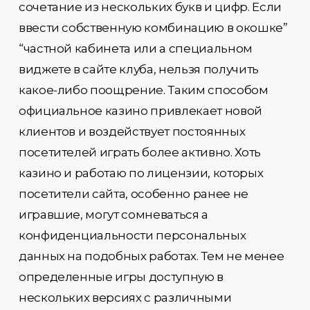
сочетание из нескольких букв и цифр. Если
ввести собственную комбинацию в окошке”
“частной кабинета или а специальном
виджете в сайте клуба, нельзя получить
какое-либо поощрение. Таким способом
официальное казино привлекает новой
клиентов и воздействует постоянных
посетителей играть более активно. Хоть
казино и работаю по лицензии, которых
посетители сайта, особенно ранее не
игравшие, могут сомневаться а
конфиденциальности персональных
данных на подобных работах. Тем не менее
определенные игры доступную в
нескольких версиях с различными