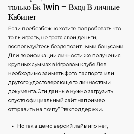
только Бк 1win – Вход В личные
Кабинет
Если пребезбожно хотите попробовать что-
то выиграть, не тратя свои деньги,
воспользуйтесь бездепозитными бонусами.
Дли верификации личности же получения
крупных суммах в Игровом клубе Лев
необходимо заиметь фото паспорта или
другого удостоверяющего личностями
документа. Эти данные нужно загрузить
спустя официальный сайт например
отправить на почту” “техподдержки.
Но так а демо версий лайв игр нет,