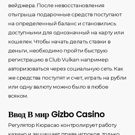
вейджера. После невосстановления
отыгрыша подарочные средств поступают
на определенный баланс и становились
доступными для однозначный на карту или
кошелек. Чтобы начать делать ставки в
деньги, необходимо пройти быструю
регистрацию в Club Vulkan например
авторизоваться через социальную сеть. Как
же средства поступят и счет, играть на рубли
или одну валюту можно было в любое
всяком.
Ввод В мир Gizbo Casino
Регулятор Кюрасао контролирует работу
казино и защищает права игроков, только