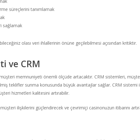
nmak
ndirme süreçlerini tanımlamak
mak
eri sağlamak
ceğiniz olası veri ihlallerinin önüne geçilebilmesi açısından kritiktir.
ti ve CRM
üşteri memnuniyeti önemli ölçüde artacaktır. CRM sistemleri, müşterile
lmiş teklifler sunma konusunda büyük avantajlar sağlar. CRM sistemi ile
eri hizmetleri kalitesini artırabilir.
 müşteri ilişkilerini güçlendirecek ve çevrimiçi casinonuzun itibarını artır