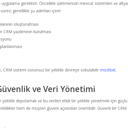
uygulama gerektirir. Öncelikle işletmenizin mevcut sistemleri ve altya
üreci genellikle şu adımları içerir:
planının oluşturulması
un CRM yazılımının kurulması
zasyonu
n planlanması
de, CRM sistemi sorunsuz bir şekilde devreye sokulabilir
mostbet
.
üvenlik ve Veri Yönetimi
r şekilde depolamak ve bu verileri etkili bir şekilde yönetmek için güçlü
eklilikler hem de müşteri güveni açısından önemlidir. Güvenli bir CRM 