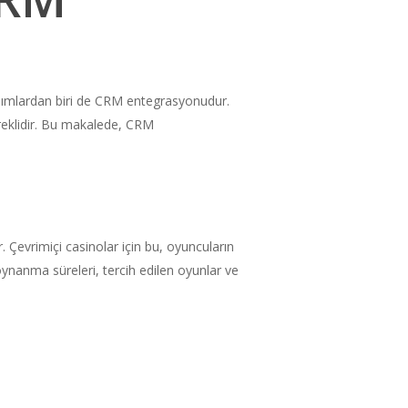
adımlardan biri de CRM entegrasyonudur.
ereklidir. Bu makalede, CRM
Çevrimiçi casinolar için bu, oyuncuların
 oynanma süreleri, tercih edilen oyunlar ve