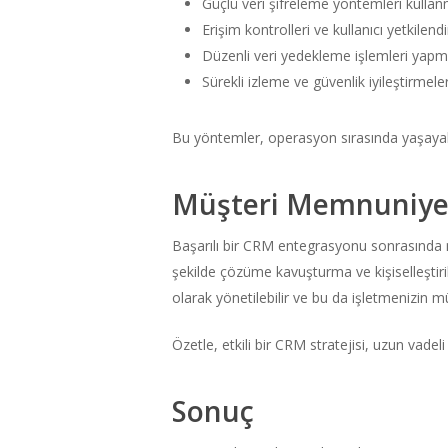
Güçlü veri şifreleme yöntemleri kulla
Erişim kontrolleri ve kullanıcı yetkile
Düzenli veri yedekleme işlemleri yap
Sürekli izleme ve güvenlik iyileştirmel
Bu yöntemler, operasyon sırasında yaşayabile
Müşteri Memnuniye
Başarılı bir CRM entegrasyonu sonrasında m
şekilde çözüme kavuşturma ve kişiselleştiri
olarak yönetilebilir ve bu da işletmenizin müşt
Özetle, etkili bir CRM stratejisi, uzun vadeli
Sonuç