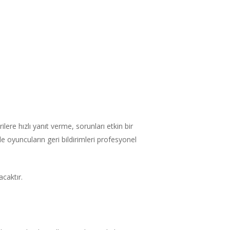
re hızlı yanıt verme, sorunları etkin bir
 oyuncuların geri bildirimleri profesyonel
acaktır.