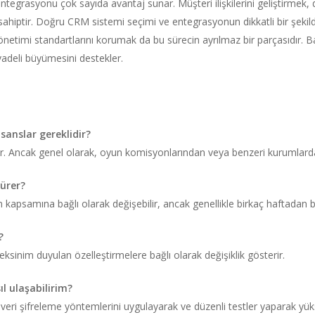
tegrasyonu çok sayıda avantaj sunar. Müşteri ilişkilerini geliştirmek, 
hiptir. Doğru CRM sistemi seçimi ve entegrasyonun dikkatli bir şekilde
 yönetimi standartlarını korumak da bu sürecin ayrılmaz bir parçasıdır.
vadeli büyümesini destekler.
sanslar gereklidir?
rir. Ancak genel olarak, oyun komisyonlarından veya benzeri kurumlarda
ürer?
kapsamına bağlı olarak değişebilir, ancak genellikle birkaç haftadan bi
?
eksinim duyulan özelleştirmelere bağlı olarak değişiklik gösterir.
l ulaşabilirim?
 veri şifreleme yöntemlerini uygulayarak ve düzenli testler yaparak yüks