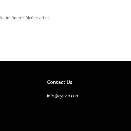
atini önemli ölçüde artırır.
Contact Us
info@cynvio.com
id Development
me Development
omization