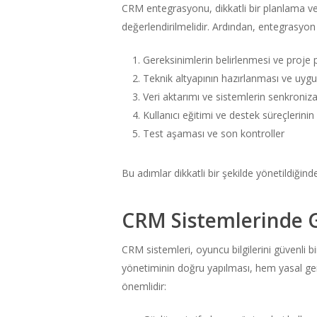
CRM entegrasyonu, dikkatli bir planlama ve 
değerlendirilmelidir. Ardından, entegrasyon s
Gereksinimlerin belirlenmesi ve proje 
Teknik altyapının hazırlanması ve uyg
Veri aktarımı ve sistemlerin senkroni
Kullanıcı eğitimi ve destek süreçlerini
Test aşaması ve son kontroller
Bu adımlar dikkatli bir şekilde yönetildiğin
CRM Sistemlerinde G
CRM sistemleri, oyuncu bilgilerini güvenli bi
yönetiminin doğru yapılması, hem yasal ger
önemlidir: