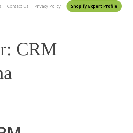
s
Contact Us
Privacy Policy
Shopify Expert Profile
lır: CRM
ma
CRM