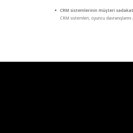
CRM sistemlerinin müşteri sadakati
CRM sistemleri, oyuncu davranışlarını a