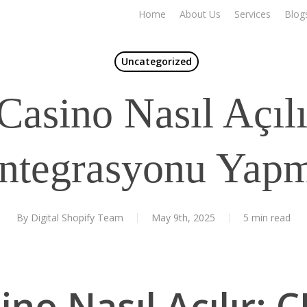
Home
About Us
Services
Blog
Uncategorized
Casino Nasıl Açı
ntegrasyonu Yap
By
Digital Shopify Team
May 9th, 2025
5 min read
ino Nasıl Açılır: 