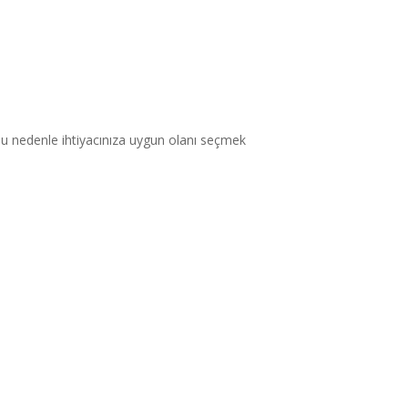
 bu nedenle ihtiyacınıza uygun olanı seçmek