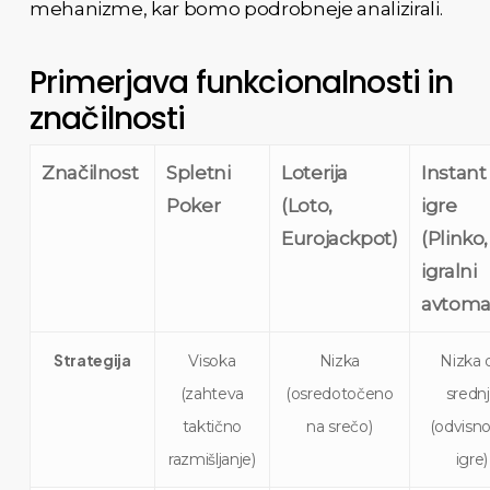
mehanizme, kar bomo podrobneje analizirali.
Primerjava funkcionalnosti in
značilnosti
Značilnost
Spletni
Loterija
Instant
Poker
(Loto,
igre
Eurojackpot)
(Plinko,
igralni
avtomat
Strategija
Visoka
Nizka
Nizka 
(zahteva
(osredotočeno
sredn
taktično
na srečo)
(odvisn
razmišljanje)
igre)