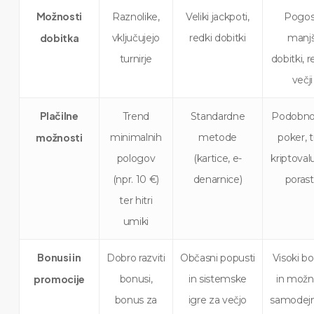
Možnosti
Raznolike,
Veliki jackpoti,
Pogos
dobitka
vključujejo
redki dobitki
manjš
turnirje
dobitki, 
večji
Plačilne
Trend
Standardne
Podobno
možnosti
minimalnih
metode
poker, t
pologov
(kartice, e-
kriptoval
(npr. 10 €)
denarnice)
poras
ter hitri
umiki
Bonusi in
Dobro razviti
Občasni popusti
Visoki bo
promocije
bonusi,
in sistemske
in možn
bonus za
igre za večjo
samodej