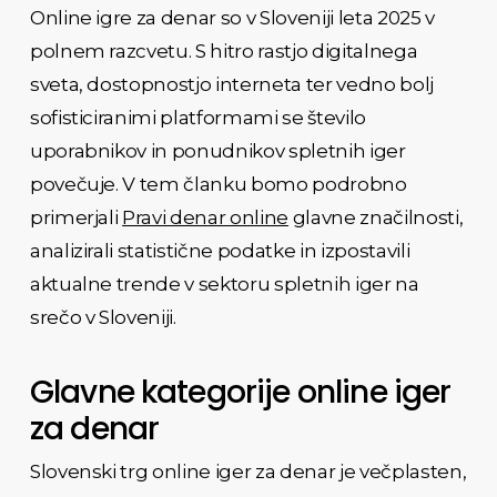
Online igre za denar so v Sloveniji leta 2025 v
polnem razcvetu. S hitro rastjo digitalnega
sveta, dostopnostjo interneta ter vedno bolj
sofisticiranimi platformami se število
uporabnikov in ponudnikov spletnih iger
povečuje. V tem članku bomo podrobno
primerjali
Pravi denar online
glavne značilnosti,
analizirali statistične podatke in izpostavili
aktualne trende v sektoru spletnih iger na
srečo v Sloveniji.
Glavne kategorije online iger
za denar
Slovenski trg online iger za denar je večplasten,