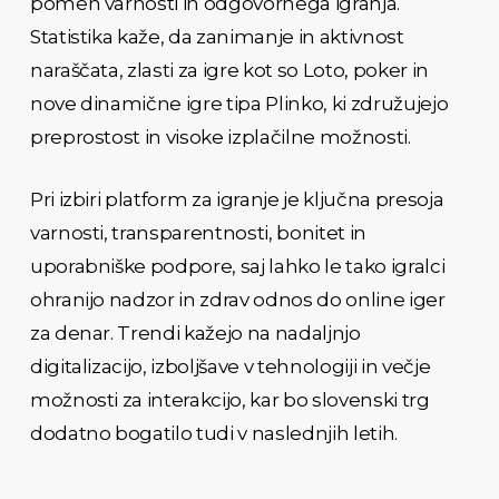
pomen varnosti in odgovornega igranja.
Statistika kaže, da zanimanje in aktivnost
naraščata, zlasti za igre kot so Loto, poker in
nove dinamične igre tipa Plinko, ki združujejo
preprostost in visoke izplačilne možnosti.
Pri izbiri platform za igranje je ključna presoja
varnosti, transparentnosti, bonitet in
uporabniške podpore, saj lahko le tako igralci
ohranijo nadzor in zdrav odnos do online iger
za denar. Trendi kažejo na nadaljnjo
digitalizacijo, izboljšave v tehnologiji in večje
možnosti za interakcijo, kar bo slovenski trg
dodatno bogatilo tudi v naslednjih letih.