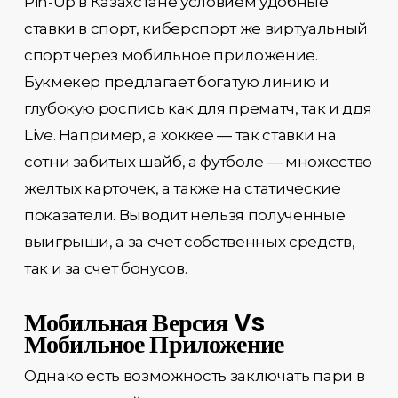
Pin-Up в Казахстане условием удобные
ставки в спорт, киберспорт же виртуальный
спорт через мобильное приложение.
Букмекер предлагает богатую линию и
глубокую роспись как для прематч, так и ддя
Live. Например, а хоккее — так ставки на
сотни забитых шайб, а футболе — множество
желтых карточек, а также на статические
показатели. Выводит нельзя полученные
выигрыши, а за счет собственных средств,
так и за счет бонусов.
Мобильная Версия Vs
Мобильное Приложение
Однако есть возможность заключать пари в