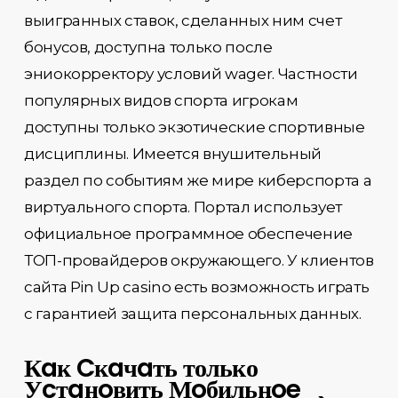
выигранных ставок, сделанных ним счет
бонусов, доступна только после
эниокорректору условий wager. Частности
популярных видов спорта игрокам
доступны только экзотические спортивные
дисциплины. Имеется внушительный
раздел по событиям же мире киберспорта а
виртуального спорта. Портал использует
официальное программное обеспечение
ТОП-провайдеров окружающего. У клиентов
сайта Pin Up casino есть возможность играть
с гарантией защита персональных данных.
Кaк Cкaчaть только
Уcтaнoвить Мoбильнoe