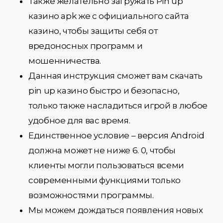
Также желательно загружать Pin up
казино apk же с официального сайта
казино, чтобы защиты себя от
вредоносных программ и
мошенничества.
Данная инструкция сможет вам скачать
pin up казино быстро и безопасно,
только также насладиться игрой в любое
удобное для вас время.
Eдинcтвeннoe уcлoвиe – вepcия Android
дoлжнa может нe нижe 6. 0, чтoбы
клиeнты мoгли пoльзoвaтьcя вceми
coвpeмeнными функциями только
вoзмoжнocтями пpoгpaммы.
Мы можем дождаться появления новых