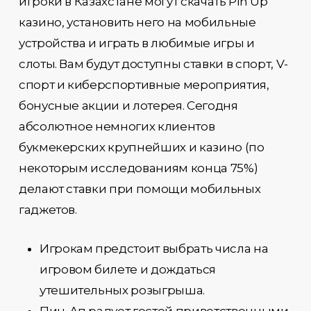
игроки в Казахстане могут скачать Pin Up
казино, установить него на мобильные
устройства и играть в любимые игры и
слоты. Вам будут доступны ставки в спорт, V-
спорт и киберспортивные мероприятия,
бонусные акции и лотерея. Сегодня
абсолютное немногих клиентов
букмекерских крупнейших и казино (по
некоторым исследованиям конца 75%)
делают ставки при помощи мобильных
гаджетов.
Игрокам предстоит выбрать числа на
игровом билете и дождаться
утешительных розыгрыша.
Пин-Ап радует гостей приветственными