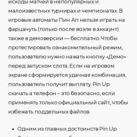
исходы матчей в непопулярных и
малоизвестных турнирах и чемпионатах. В
игровые автоматы Пин Ап нельзя играть на
фарцануть (только после возле в аккаунт)
также в демоверсии — бесплатно. Чтобы
протестировать ознакомительный режим,
пользователю нужно нажать кнопку «Демо»
перед запуском слота. Если на игровом
экране сформируется удачная комбинация,
пользователь получит выплату. Pin Up
скачать а телефон – это безопасно, если
применять только официальный сайт, чтобы
избежать поддельных файлов.
Одним из главных достоинств Pin Up