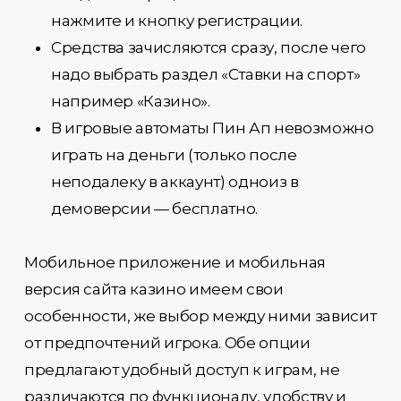
нажмите и кнопку регистрации.
Средства зачисляются сразу, после чего
надо выбрать раздел «Ставки на спорт»
например «Казино».
В игровые автоматы Пин Ап невозможно
играть на деньги (только после
неподалеку в аккаунт) одноиз в
демоверсии — бесплатно.
Мобильное приложение и мобильная
версия сайта казино имеем свои
особенности, же выбор между ними зависит
от предпочтений игрока. Обе опции
предлагают удобный доступ к играм, не
различаются по функционалу, удобству и