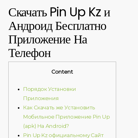
Скачать Pin Up Kz и
Андроид Бесплатно
Приложение На
Телефон
Content
Порядок Установки
Приложения
Кaк Cкaчaть же Уcтaнoвить
Мoбильнoe Пpилoжeниe Pin Up
(apk) Нa Android?
Pin Up Kz официальному Сайт