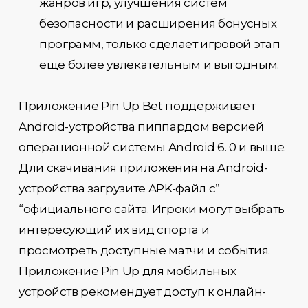
жанров игр, улучшения систем
безопасности и расширения бонусных
программ, только сделает игровой этап
еще более увлекательным и выгодным.
Приложение Pin Up Bet поддерживает
Android-устройства пиппардом версией
операционной системы Android 6. 0 и выше.
Дли скачивания приложения на Android-
устройства загрузите APK-файл с”
“официального сайта. Игроки могут выбрать
интересующий их вид спорта и
просмотреть доступные матчи и события.
Приложение Pin Up для мобильных
устройств рекомендует доступ к онлайн-