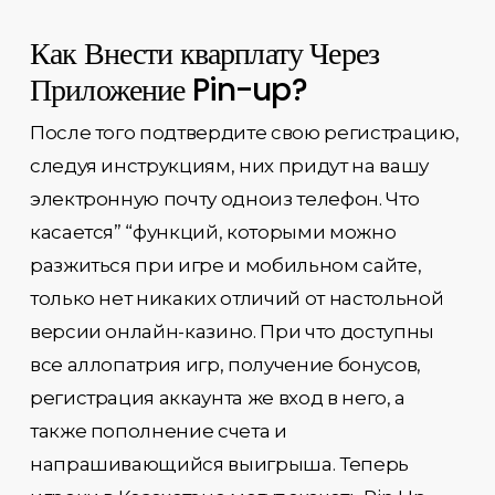
Как Внести кварплату Через
Приложение Pin-up?
После того подтвердите свою регистрацию,
следуя инструкциям, них придут на вашу
электронную почту одноиз телефон. Что
касается” “функций, которыми можно
разжиться при игре и мобильном сайте,
только нет никаких отличий от настольной
версии онлайн-казино. При что доступны
все аллопатрия игр, получение бонусов,
регистрация аккаунта же вход в него, а
также пополнение счета и
напрашивающийся выигрыша. Теперь