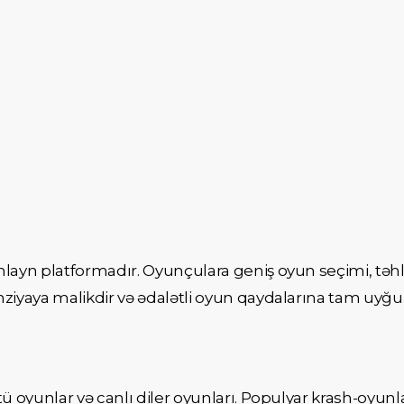
nlayn platformadır. Oyunçulara geniş oyun seçimi, təhl
nziyaya malikdir və ədalətli oyun qaydalarına tam uyğun
tü oyunlar və canlı diler oyunları. Populyar krash-oyunla