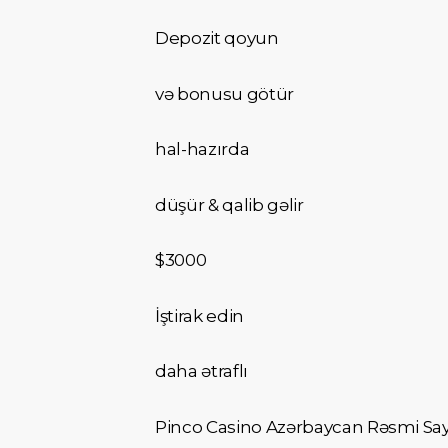
Depozit qoyun
və bonusu götür
hal-hazırda
düşür & qalib gəlir
$3000
İştirak edin
daha ətraflı
Pinco Casino Azərbaycan Rəsmi Say