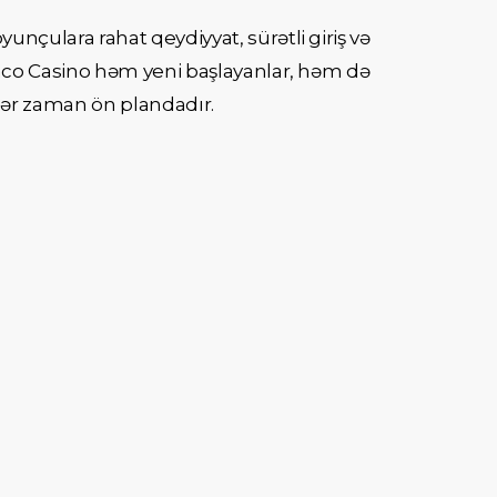
unçulara rahat qeydiyyat, sürətli giriş və
Pinco Casino həm yeni başlayanlar, həm də
hər zaman ön plandadır.