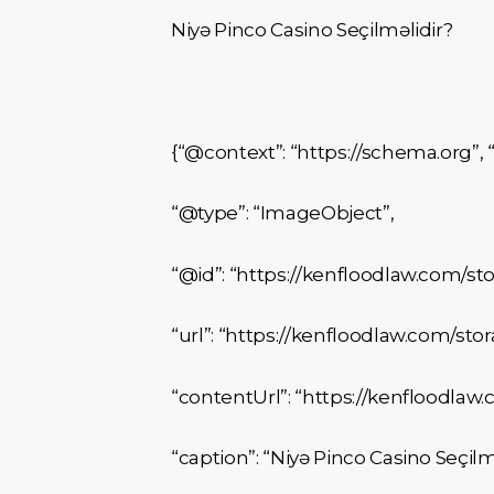
Niyə Pinco Casino Seçilməlidir?
{“@context”: “https://schema.org”, 
“@type”: “ImageObject”,
“@id”: “https://kenfloodlaw.com/s
“url”: “https://kenfloodlaw.com/st
“contentUrl”: “https://kenfloodlaw
“caption”: “Niyə Pinco Casino Seçilmə