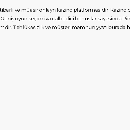
barlı və müasir onlayn kazino platformasıdır. Kazino oy
dir. Geniş oyun seçimi və cəlbedici bonuslar sayəsində 
imdir. Təhlükəsizlik və müştəri məmnuniyyəti burada 