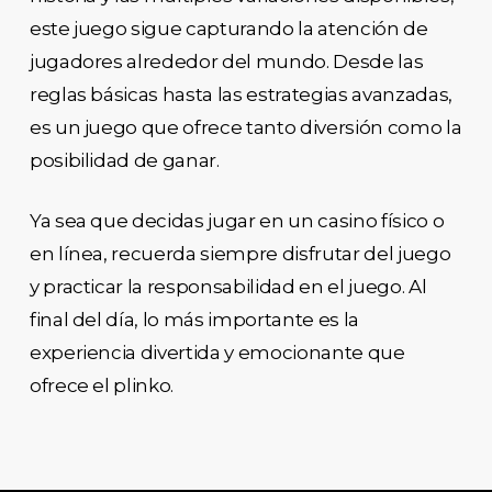
este juego sigue capturando la atención de
jugadores alrededor del mundo. Desde las
reglas básicas hasta las estrategias avanzadas,
es un juego que ofrece tanto diversión como la
posibilidad de ganar.
Ya sea que decidas jugar en un casino físico o
en línea, recuerda siempre disfrutar del juego
y practicar la responsabilidad en el juego. Al
final del día, lo más importante es la
experiencia divertida y emocionante que
ofrece el plinko.