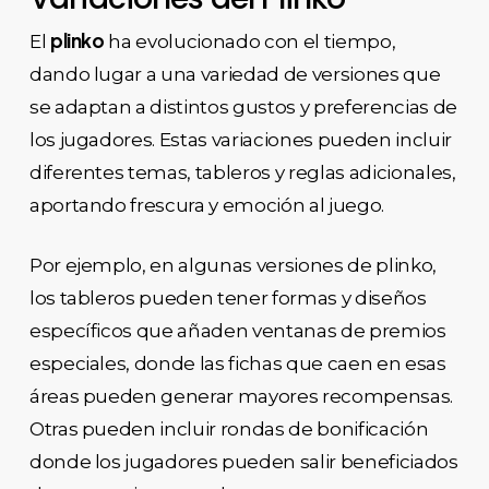
plinko
El
ha evolucionado con el tiempo,
dando lugar a una variedad de versiones que
se adaptan a distintos gustos y preferencias de
los jugadores. Estas variaciones pueden incluir
diferentes temas, tableros y reglas adicionales,
aportando frescura y emoción al juego.
Por ejemplo, en algunas versiones de plinko,
los tableros pueden tener formas y diseños
específicos que añaden ventanas de premios
especiales, donde las fichas que caen en esas
áreas pueden generar mayores recompensas.
Otras pueden incluir rondas de bonificación
donde los jugadores pueden salir beneficiados