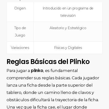
Origen
Introducido en un programa de
televisión
Tipo de
Aleatorio y Estratégico
Juego
Variaciones
Físicas y Digitales
Reglas Básicas del Plinko
plinko
Para jugar a
, es fundamental
comprender sus reglas básicas. Cada jugador
lanza una ficha desde la parte superior del
tablero, donde un camino lleno de clavos y
obstáculos dificultará la trayectoria de la ficha.
Una vez que la ficha cae, el lugar donde