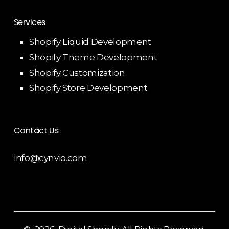
Services
Shopify Liquid Development
Shopify Theme Development
Shopify Customization
Shopify Store Development
Contact Us
info@cynvio.com