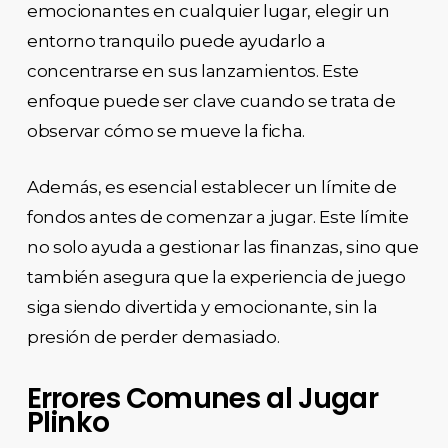
emocionantes en cualquier lugar, elegir un
entorno tranquilo puede ayudarlo a
concentrarse en sus lanzamientos. Este
enfoque puede ser clave cuando se trata de
observar cómo se mueve la ficha.
Además, es esencial establecer un límite de
fondos antes de comenzar a jugar. Este límite
no solo ayuda a gestionar las finanzas, sino que
también asegura que la experiencia de juego
siga siendo divertida y emocionante, sin la
presión de perder demasiado.
Errores Comunes al Jugar
Plinko