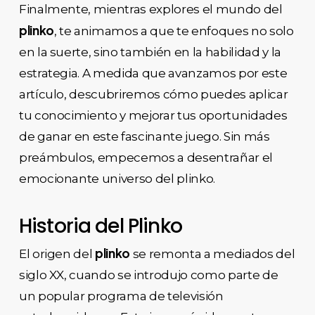
Finalmente, mientras explores el mundo del
plinko
, te animamos a que te enfoques no solo
en la suerte, sino también en la habilidad y la
estrategia. A medida que avanzamos por este
artículo, descubriremos cómo puedes aplicar
tu conocimiento y mejorar tus oportunidades
de ganar en este fascinante juego. Sin más
preámbulos, empecemos a desentrañar el
emocionante universo del plinko.
Historia del Plinko
plinko
El origen del
se remonta a mediados del
siglo XX, cuando se introdujo como parte de
un popular programa de televisión