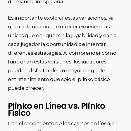
de manera inesperada.
Es importante explorar estas variaciones, ya
que cada una puede ofrecer experiencias
únicas que enriquecen la jugabilidad y dan a
cada jugador la oportunidad de intentar
diferentes estrategias. Al comprender cómo
funcionan estas versiones, los jugadores
pueden disfrutar de un mayor rango de
entretenimiento que solo el plinko básico
puede ofrecer.
Plinko en Línea vs. Plinko
Físico
Con el crecimiento de los casinos en línea, el