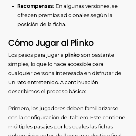
Recompensas:
En algunas versiones, se
ofrecen premios adicionales según la
posición de la ficha.
Cómo Jugar al Plinko
plinko
Los pasos para jugar a
son bastante
simples, lo que lo hace accesible para
cualquier persona interesada en disfrutar de
un rato entretenido. A continuación,
describimos el proceso básico:
Primero, los jugadores deben familiarizarse
con la configuración del tablero. Este contiene
múltiples pasajes por los cuales las fichas
deben viajar antes de llegar a su destino final.