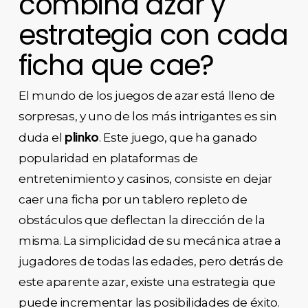
combina azar y
estrategia con cada
ficha que cae?
El mundo de los juegos de azar está lleno de
sorpresas, y uno de los más intrigantes es sin
plinko
duda el
. Este juego, que ha ganado
popularidad en plataformas de
entretenimiento y casinos, consiste en dejar
caer una ficha por un tablero repleto de
obstáculos que deflectan la dirección de la
misma. La simplicidad de su mecánica atrae a
jugadores de todas las edades, pero detrás de
este aparente azar, existe una estrategia que
puede incrementar las posibilidades de éxito.