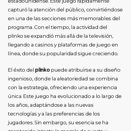
estadounidense. Este juego rápidamente
capturó la atención del público, convirtiéndose
en una de las secciones más memorables del
programa. Con el tiempo, la actividad del
plinko se expandió más allá de la televisión,
llegando a casinos y plataformas de juego en
línea, donde su popularidad sigue creciendo.
plinko
El éxito del
puede atribuirse a su diseño
ingenioso, donde la aleatoriedad se combina
con la estrategia, ofreciendo una experiencia
única. Este juego ha evolucionado a lo largo de
los años, adaptándose a las nuevas
tecnologías y a las preferencias de los
jugadores. Sin embargo, su esencia se ha