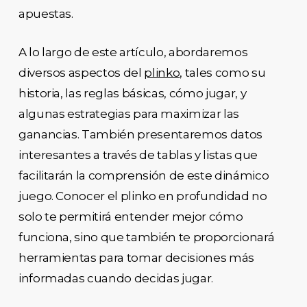
apuestas.
A lo largo de este artículo, abordaremos
diversos aspectos del
plinko
, tales como su
historia, las reglas básicas, cómo jugar, y
algunas estrategias para maximizar las
ganancias. También presentaremos datos
interesantes a través de tablas y listas que
facilitarán la comprensión de este dinámico
juego. Conocer el plinko en profundidad no
solo te permitirá entender mejor cómo
funciona, sino que también te proporcionará
herramientas para tomar decisiones más
informadas cuando decidas jugar.