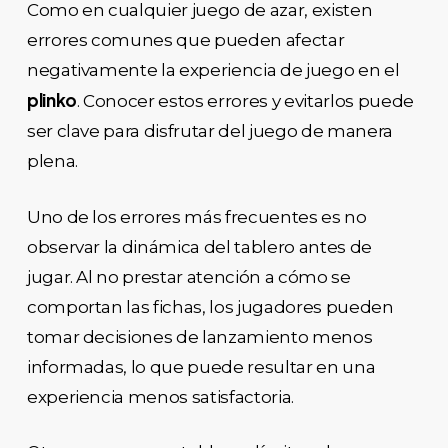
Como en cualquier juego de azar, existen
errores comunes que pueden afectar
negativamente la experiencia de juego en el
plinko
. Conocer estos errores y evitarlos puede
ser clave para disfrutar del juego de manera
plena.
Uno de los errores más frecuentes es no
observar la dinámica del tablero antes de
jugar. Al no prestar atención a cómo se
comportan las fichas, los jugadores pueden
tomar decisiones de lanzamiento menos
informadas, lo que puede resultar en una
experiencia menos satisfactoria.