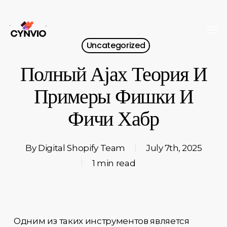
Skip
to
Men
Close
main
Uncategorized
Menu
content
Полный Ajax Теория И
Примеры Фишки И
Фичи Хабр
By
Digital Shopify Team
July 7th, 2025
1 min read
Одним из таких инструментов является