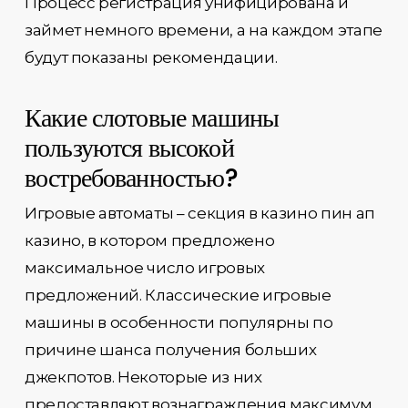
Процесс регистрация унифицирована и
займет немного времени, а на каждом этапе
будут показаны рекомендации.
Какие слотовые машины
пользуются высокой
востребованностью?
Игровые автоматы – секция в казино пин ап
казино, в котором предложено
максимальное число игровых
предложений. Классические игровые
машины в особенности популярны по
причине шанса получения больших
джекпотов. Некоторые из них
предоставляют вознаграждения максимум