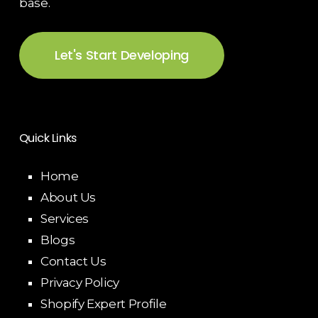
base.
Let's Start Developing
Quick Links
Home
About Us
Services
Blogs
Contact Us
Privacy Policy
Shopify Expert Profile