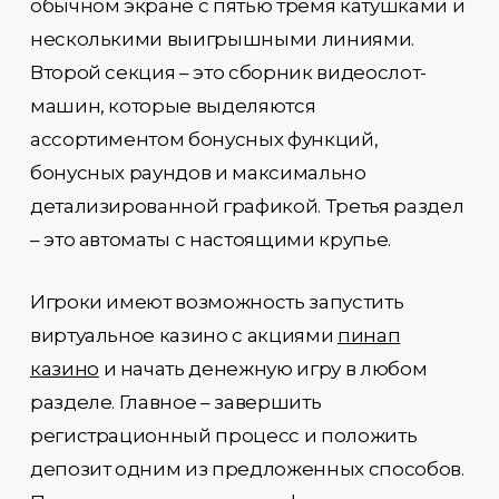
обычном экране с пятью тремя катушками и
несколькими выигрышными линиями.
Второй секция – это сборник видеослот-
машин, которые выделяются
ассортиментом бонусных функций,
бонусных раундов и максимально
детализированной графикой. Третья раздел
– это автоматы с настоящими крупье.
Игроки имеют возможность запустить
виртуальное казино с акциями
пинап
казино
и начать денежную игру в любом
разделе. Главное – завершить
регистрационный процесс и положить
депозит одним из предложенных способов.