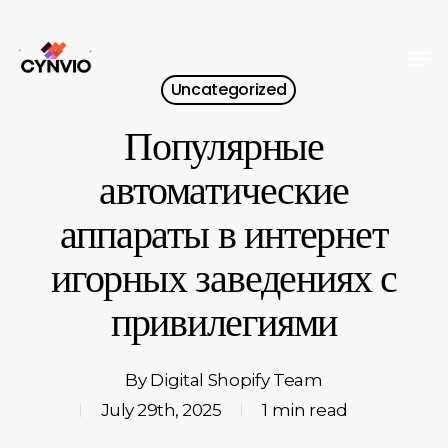
Skip
to
Men
Close
main
Uncategorized
Menu
content
Популярные
автоматические
аппараты в интернет
игорных заведениях с
привилегиями
By
Digital Shopify Team
July 29th, 2025
1 min read