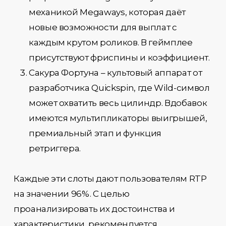
механикой Megaways, которая даёт
новые возможности для выплат с
каждым крутом роликов. В геймплее
присутствуют фриспины и коэффициент.
Сакура Фортуна – культовый аппарат от
разработчика Quickspin, где Wild-символ
может охватить весь цилиндр. Вдобавок
имеются мультипликаторы выигрышей,
премиальный этап и функция
ретриггера.
Каждые эти слоты дают пользователям RTP
на значении 96%. С целью
проанализировать их достоинства и
характеристики, рекомендуется