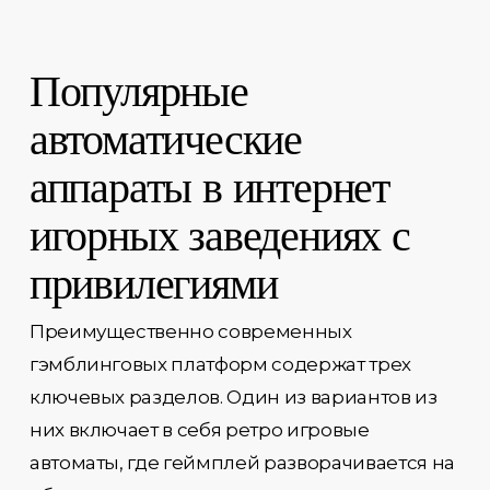
Популярные
автоматические
аппараты в интернет
игорных заведениях с
привилегиями
Преимущественно современных
гэмблинговых платформ содержат трех
ключевых разделов. Один из вариантов из
них включает в себя ретро игровые
автоматы, где геймплей разворачивается на