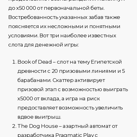
до х50 000 от первоначальной беты.
Востребованность указанных забав также
поясняется их несложными и понятными
условиями. Вот три наиболее известных
слота для денежной игры:
Book of Dead – слот на тему Египетской
древности с 20 призовыми линиями и 5
барабанами. Скаттер активирует
призовой этап с возможностью выиграть
х5000 от вклада, а игра на риск
предоставляет возможность увеличить
вдвое выигрыш.
The Dog House – азартный автомат от
разработчика Pragmatic Play с