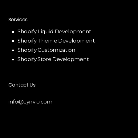
Services
Shopify Liquid Development
Shopify Theme Development
Shopify Customization
Shopify Store Development
Contact Us
info@cynvio.com