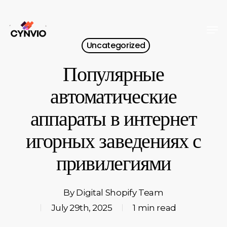
Skip
to
Men
Close
main
Uncategorized
Menu
content
Популярные
автоматические
аппараты в интернет
игорных заведениях с
привилегиями
By
Digital Shopify Team
July 29th, 2025
1 min read