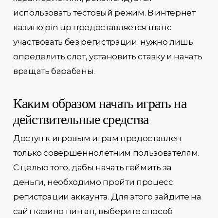
использовать тестовый режим. В интернет
казино pin up предоставляется шанс
участвовать без регистрации: нужно лишь
определить слот, установить ставку и начать
вращать барабаны.
Каким образом начать играть на
действительные средства
Доступ к игровым играм предоставлен
только совершеннолетним пользователям.
С целью того, дабы начать геймить за
деньги, необходимо пройти процесс
регистрации аккаунта. Для этого зайдите на
сайт казино пин ап, выберите способ