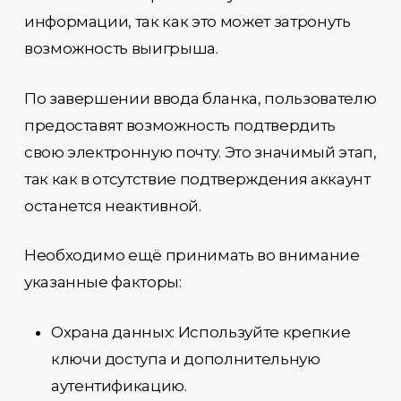
информации, так как это может затронуть
возможность выигрыша.
По завершении ввода бланка, пользователю
предоставят возможность подтвердить
свою электронную почту. Это значимый этап,
так как в отсутствие подтверждения аккаунт
останется неактивной.
Необходимо ещё принимать во внимание
указанные факторы:
Охрана данных: Используйте крепкие
ключи доступа и дополнительную
аутентификацию.