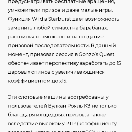
предусматривать бесплатные вращения,
умножители призов и даже малые игры.
Функция Wild в Starburst дает возможность
заменить любой символ на барабанах,
расширяя возможности на создание
призовой последовательности. В данный
момент, призовая сессия в Gonzo’s Quest
обеспечивает перспективу заработать до 15
даровых спинов с увеличивающимся
коэффициентом до x15.
Эти слотовые машины востребованы у
пользователей Вулкан Рояль КЗ не только
благодаря их щедрых призов, а также
вследствие высокому RTP (коэффициенту