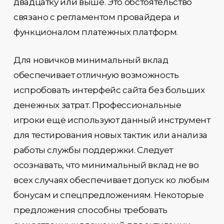
двадцатку или выше. Это обстоятельство
связано с регламентом провайдера и
функционалом платежных платформ.
Для новичков минимальный вклад
обеспечивает отличную возможность
испробовать интерфейс сайта без больших
денежных затрат. Профессиональные
игроки ещё используют данный инструмент
для тестирования новых тактик или анализа
работы службы поддержки. Следует
осознавать, что минимальный вклад не во
всех случаях обеспечивает допуск ко любым
бонусам и спецпредложениям. Некоторые
предложения способны требовать