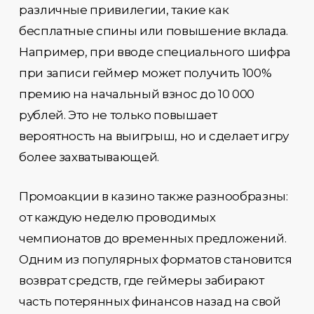
различные привилегии, такие как
бесплатные спины или повышение вклада.
Например, при вводе специального шифра
при записи геймер может получить 100%
премию на начальный взнос до 10 000
рублей. Это не только повышает
вероятность на выигрыш, но и сделает игру
более захватывающей.
Промоакции в казино также разнообразны:
от каждую неделю проводимых
чемпионатов до временных предложений.
Одним из популярных форматов становится
возврат средств, где геймеры забирают
часть потерянных финансов назад на свой