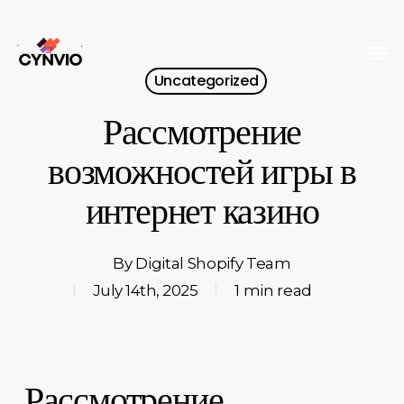
Skip
to
Men
Close
main
Uncategorized
Menu
content
Рассмотрение
возможностей игры в
интернет казино
By
Digital Shopify Team
July 14th, 2025
1 min read
Рассмотрение