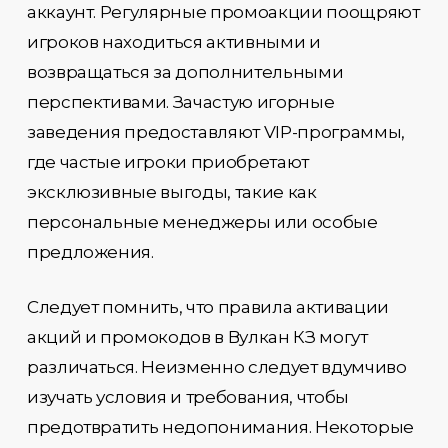
аккаунт. Регулярные промоакции поощряют
игроков находиться активными и
возвращаться за дополнительными
перспективами. Зачастую игорные
заведения предоставляют VIP-программы,
где частые игроки приобретают
эксклюзивные выгоды, такие как
персональные менеджеры или особые
предложения.
Следует помнить, что правила активации
акций и промокодов в Вулкан КЗ могут
различаться. Неизменно следует вдумчиво
изучать условия и требования, чтобы
предотвратить недопонимания. Некоторые