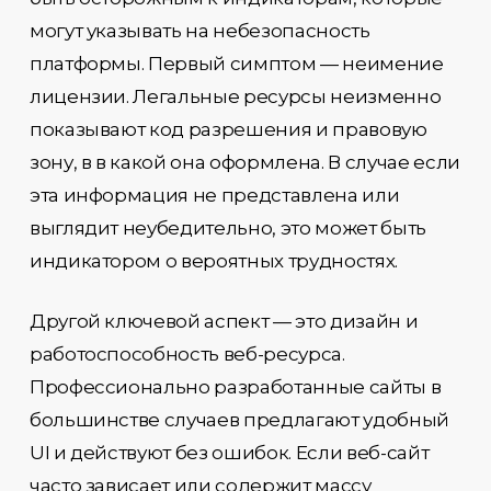
могут указывать на небезопасность
платформы. Первый симптом — неимение
лицензии. Легальные ресурсы неизменно
показывают код разрешения и правовую
зону, в в какой она оформлена. В случае если
эта информация не представлена или
выглядит неубедительно, это может быть
индикатором о вероятных трудностях.
Другой ключевой аспект — это дизайн и
работоспособность веб-ресурса.
Профессионально разработанные сайты в
большинстве случаев предлагают удобный
UI и действуют без ошибок. Если веб-сайт
часто зависает или содержит массу