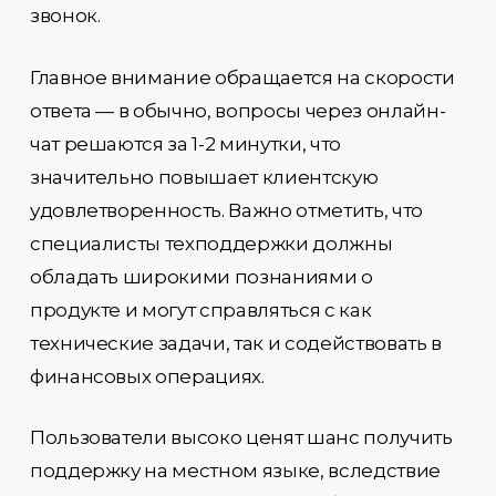
звонок.
Главное внимание обращается на скорости
ответа — в обычно, вопросы через онлайн-
чат решаются за 1-2 минутки, что
значительно повышает клиентскую
удовлетворенность. Важно отметить, что
специалисты техподдержки должны
обладать широкими познаниями о
продукте и могут справляться с как
технические задачи, так и содействовать в
финансовых операциях.
Пользователи высоко ценят шанс получить
поддержку на местном языке, вследствие