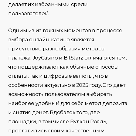
делает их избранными среди
пользователей.
Одним из из важных моментов в процессе
выбора онлайн-казино является
присутствие разнообразия методов
платежа. JoyCasino и BitStarz отличаются тем,
что поддерживают как обычные способы
оплаты, так и цифровые валюты, что в
особенности актуально в 2025 году. Это дает
возможность пользователям выбирать
наиболее удобный для себя метод депозита
и снятия денег. Вдобавок того, две
площадки, в том числе Вулкан Рояль,
прославились своим качественным