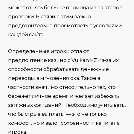
может отнять больше периода из-за этапов
проверки. В связи с этим важно
предварительно просмотреть с условиями
каждой сайта.
Определенные игроки отдают
предпочтение казино с Vulkan KZ из-за их
способности обрабатывать денежные
переводы в мгновения ока. Такое в
частности значимо относительно тех, кто
бережет личное время и желает избежать
затяжных ожиданий. Необходимо учитывать,
что быстрые выплаты — это не только
комфорт, но и залог сохранности капитала
игрока.