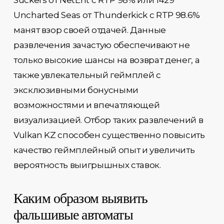
Uncharted Seas от Thunderkick с RTP 98.6%
манят взор своей отдачей. Данные
развлечения зачастую обеспечивают не
только высокие шансы на возврат денег, а
также увлекательный геймплей с
эксклюзивными бонусными
возможностями и впечатляющей
визуализацией. Отбор таких развлечений в
Vulkan KZ способен существенно повысить
качество геймплейный опыт и увеличить
вероятность выигрышных ставок.
Каким образом выявить
фальшивые автоматы