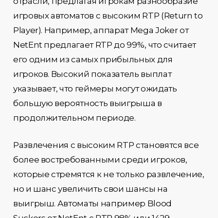
отрасли, предлагая игрокам разнообразие
игровых автоматов с высоким RTP (Return to
Player). Например, аппарат Mega Joker от
NetEnt предлагает RTP до 99%, что считает
его одним из самых прибыльных для
игроков. Высокий показатель выплат
указывает, что геймеры могут ожидать
большую вероятность выигрыша в
продолжительном периоде.
Развлечения с высоким RTP становятся все
более востребованными среди игроков,
которые стремятся к не только развлечение,
но и шанс увеличить свои шансы на
выигрыш. Автоматы например Blood
Suckers от NetEnt с RTP 98% или 1429