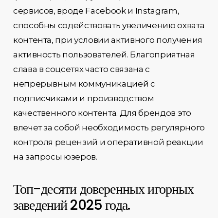
сервисов, вроде Facebook и Instagram,
способны содействовать увеличению охвата
контента, при условии активного получения
активность пользователей. Благоприятная
слава в соцсетях часто связана с
непрерывным коммуникацией с
подписчиками и производством
качественного контента. Для брендов это
влечет за собой необходимость регулярного
контроля рецензий и оперативной реакции
на запросы юзеров.
Топ-десяти доверенных игорных
заведений 2025 года.