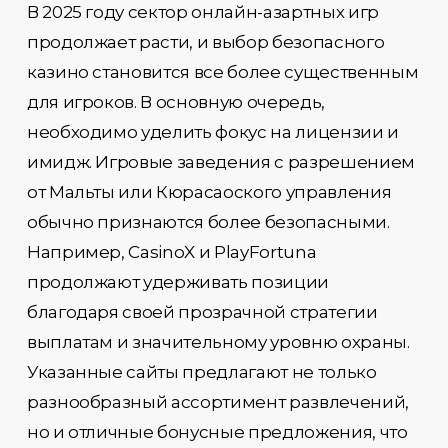
В 2025 году сектор онлайн-азартных игр
продолжает расти, и выбор безопасного
казино становится все более существенным
для игроков. В основную очередь,
необходимо уделить фокус на лицензии и
имидж. Игровые заведения с разрешением
от Мальты или Кюрасаоского управления
обычно признаются более безопасными.
Например, CasinoX и PlayFortuna
продолжают удерживать позиции
благодаря своей прозрачной стратегии
выплатам и значительному уровню охраны.
Указанные сайты предлагают не только
разнообразный ассортимент развлечений,
но и отличные бонусные предложения, что