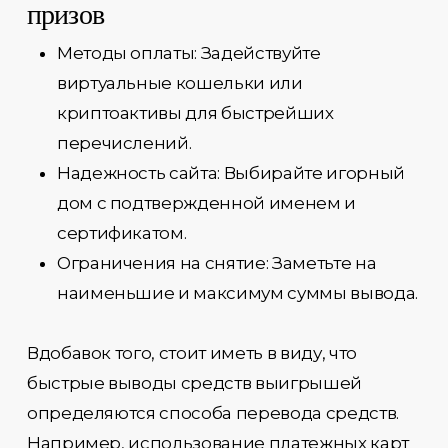
призов
Методы оплаты: Задействуйте
виртуальные кошельки или
криптоактивы для быстрейших
перечислений.
Надежность сайта: Выбирайте игорный
дом с подтвержденной именем и
сертификатом.
Ограничения на снятие: Заметьте на
наименьшие и максимум суммы вывода.
Вдобавок того, стоит иметь в виду, что
быстрые выводы средств выигрышей
определяются способа перевода средств.
Например, использование платежных карт