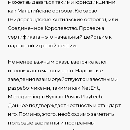
может выдаваться такими юрисдикциями,
как Мальтийские острова, Кюрасао
(Нидерландские Антильские острова), или
Соединенное Королевство. Проверка
сертификата – это начальный действие к
надежной игровой сессии.
Не менее важным оказывается каталог
игровых автоматов и софт. Надежные
заведения взаимодействуют с известными
разработчиками, такими как NetEnt,
Microgaming в Вулкан Рояль Playtech.
Данное подтверждает честность и стандарт
игр. Помимо, этого, необходимо заметить
призовые варианты и программы