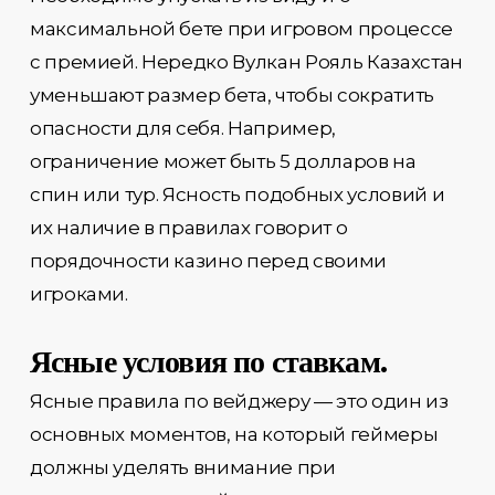
максимальной бете при игровом процессе
с премией. Нередко Вулкан Рояль Казахстан
уменьшают размер бета, чтобы сократить
опасности для себя. Например,
ограничение может быть 5 долларов на
спин или тур. Ясность подобных условий и
их наличие в правилах говорит о
порядочности казино перед своими
игроками.
Ясные условия по ставкам.
Ясные правила по вейджеру — это один из
основных моментов, на который геймеры
должны уделять внимание при