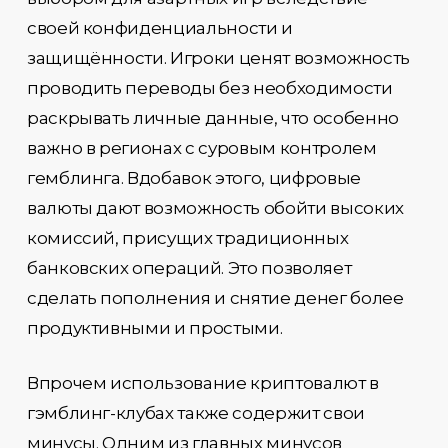
своей конфиденциальности и
защищённости. Игроки ценят возможность
проводить переводы без необходимости
раскрывать личные данные, что особенно
важно в регионах с суровым контролем
гемблинга. Вдобавок этого, цифровые
валюты дают возможность обойти высоких
комиссий, присущих традиционных
банковских операций. Это позволяет
сделать пополнения и снятие денег более
продуктивными и простыми.
Впрочем использование криптовалют в
гэмблинг-клубах также содержит свои
минусы. Одним из главных минусов