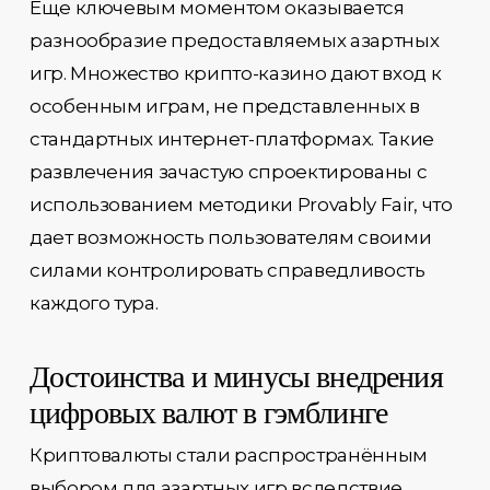
Еще ключевым моментом оказывается
разнообразие предоставляемых азартных
игр. Множество крипто-казино дают вход к
особенным играм, не представленных в
стандартных интернет-платформах. Такие
развлечения зачастую спроектированы с
использованием методики Provably Fair, что
дает возможность пользователям своими
силами контролировать справедливость
каждого тура.
Достоинства и минусы внедрения
цифровых валют в гэмблинге
Криптовалюты стали распространённым
выбором для азартных игр вследствие