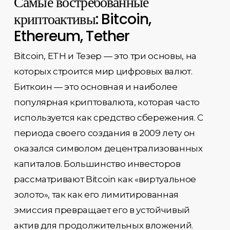
Самые востребованные
криптоактивы: Bitcoin,
Ethereum, Tether
Bitcoin, ETH и Тезер — это три основы, на
которых строится мир цифровых валют.
Биткоин — это основная и наиболее
популярная криптовалюта, которая часто
используется как средство сбережения. С
периода своего создания в 2009 лету он
оказался символом децентрализованных
капиталов. Большинство инвесторов
рассматривают Bitcoin как «виртуальное
золото», так как его лимитированная
эмиссия превращает его в устойчивый
актив для продолжительных вложений.