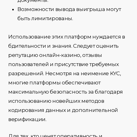
Возможности вывода выигрыша могут
быть лимитированы.
Использование этих платформ нуждается в
бдительности и знания. Следует оценить
репутацию онлайн-казино, отзывы
пользователей и присутствие требуемых
разрешений. Несмотря на неимение KYC,
многие платформы обеспечивают
максимальную безопасность за благодаря
использованию новейших методов
кодирования данных и дополнительной
верификации.
Для тех, кто ценят оперативность и