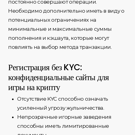
постоянно совершают операции.
Необходимо дополнительно иметь в виду о
потенциальных ограничениях на
минимальные и максимальные суммы
пополнения и кэшаута, которые могут
повлиять на выбор метода транзакции.
Регистрация без KYC:
конфиденциальные сайты для
игры на крипту
Отсутствие KYC способно означать
усиленный угрозу жульничества.
Непрозрачные игорные заведения
способны иметь лимитированные
документы.