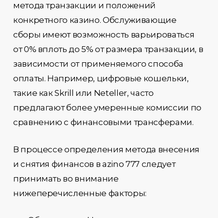
метода транзакции и положений
конкретного казино. Обслуживающие
сборы имеют возможность варьироваться
от 0% вплоть до 5% от размера транзакции, в
зависимости от применяемого способа
оплаты. Например, цифровые кошельки,
такие как Skrill или Neteller, часто
предлагают более умеренные комиссии по
сравнению с финансовыми трансферами.
В процессе определения метода внесения
и снятия финансов в azino 777 следует
принимать во внимание
нижеперечисленные факторы: