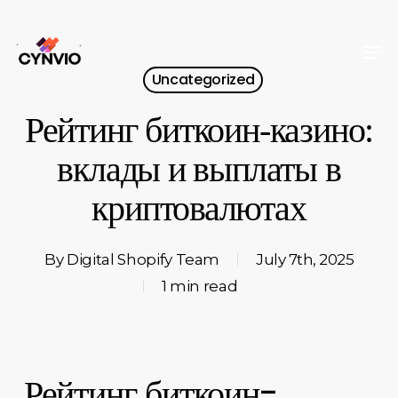
Skip
to
Men
Close
main
Uncategorized
Menu
content
Рейтинг биткоин-казино:
вклады и выплаты в
криптовалютах
By
Digital Shopify Team
July 7th, 2025
1 min read
Рейтинг биткоин-