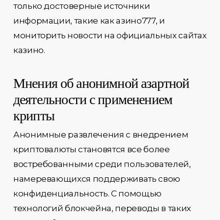
только достоверные источники
информации, такие как азино777, и
мониторить новости на официальных сайтах
казино.
Мнения об анонимной азартной
деятельности с применением
крипты
Анонимные развлечения с внедрением
криптовалюты становятся все более
востребованными среди пользователей,
намеревающихся поддерживать свою
конфиденциальность. С помощью
технологий блокчейна, переводы в таких