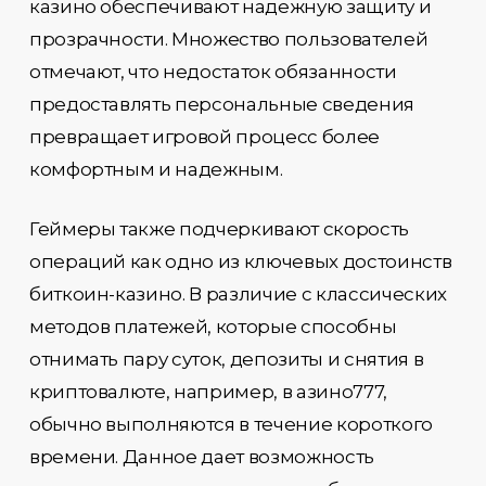
казино обеспечивают надежную защиту и
прозрачности. Множество пользователей
отмечают, что недостаток обязанности
предоставлять персональные сведения
превращает игровой процесс более
комфортным и надежным.
Геймеры также подчеркивают скорость
операций как одно из ключевых достоинств
биткоин-казино. В различие с классических
методов платежей, которые способны
отнимать пару суток, депозиты и снятия в
криптовалюте, например, в азино777,
обычно выполняются в течение короткого
времени. Данное дает возможность