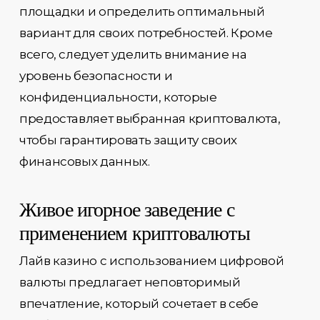
площадки и определить оптимальный
вариант для своих потребностей. Кроме
всего, следует уделить внимание на
уровень безопасности и
конфиденциальности, которые
предоставляет выбранная криптовалюта,
чтобы гарантировать защиту своих
финансовых данных.
Живое игорное заведение с
применением криптовалюты
Лайв казино с использованием цифровой
валюты предлагает неповторимый
впечатление, который сочетает в себе