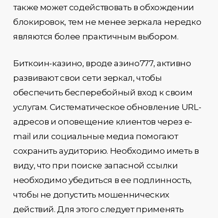
также может содействовать в обхождении
блокировок, тем не менее зеркала нередко
являются более практичным выбором.
Биткоин-казино, вроде азино777, активно
развивают свои сети зеркал, чтобы
обеспечить бесперебойный вход к своим
услугам. Систематическое обновление URL-
адресов и оповещение клиентов через e-
mail или социальные медиа помогают
сохранить аудиторию. Необходимо иметь в
виду, что при поиске запасной ссылки
необходимо убедиться в ее подлинность,
чтобы не допустить мошеннических
действий. Для этого следует применять