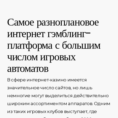
Самое разноплановое
интернет гэмблинг-
платформа с большим
числом игровых
автоматов
В сфере интернет-казино имеется
значительное число сайтов, но лишь
немногие могут выделиться действительно
широким ассортиментом аппаратов. Одним
из таких игровых клубов выступает, где