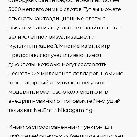
3000 неповторимых слотов. Тут вы можете
отыскать как традиционные слоты с
рычагом, так и актуальные онлайн-слоты с
великолепной визуализацией и
мультипликацией. Многие из этих игр
предоставляют увеличивающиеся
джекпоты, которые могут составлять
нескольких миллионов долларов. Помимо
этого, игорный дом вулкан регулярно
модернизирует свою коллекцию игр,
внедряя новинки от топовых гейм-студий,
таких как NetEnt и Microgaming.
Иным распространенным пунктом для
любителей одноруких бандитов выступает