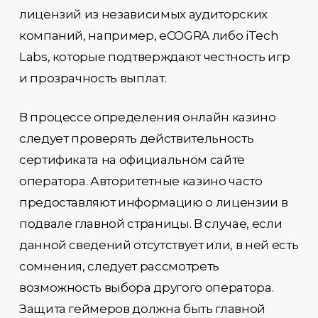
лицензий из независимых аудиторских
компаний, например, eCOGRA либо iTech
Labs, которые подтверждают честность игр
и прозрачность выплат.
В процессе определения онлайн казино
следует проверять действительность
сертификата на официальном сайте
оператора. Авторитетные казино часто
предоставляют информацию о лицензии в
подвале главной страницы. В случае, если
данной сведений отсутствует или, в ней есть
сомнения, следует рассмотреть
возможность выбора другого оператора.
Защита геймеров должна быть главной