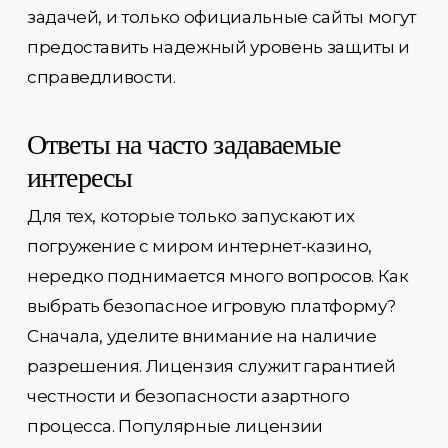
задачей, и только официальные сайты могут
предоставить надежный уровень защиты и
справедливости.
Ответы на часто задаваемые
интересы
Для тех, которые только запускают их
погружение с миром интернет-казино,
нередко поднимается много вопросов. Как
выбрать безопасное игровую платформу?
Сначала, уделите внимание на наличие
разрешения. Лицензия служит гарантией
честности и безопасности азартного
процесса. Популярные лицензии