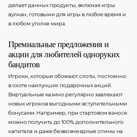
делает данных продукты, включая игры
вулкан, готовыми для игры в любое время и
в любом уголке мира.
Премиальные предложения и
акции для любителей одноруких
бандитов
Игроки, которые обожают слоты, постоянно
в охоте наилучших подарочных акций.
Виртуальные казино регулярно завлекают
новых игроков выгодными вступительными
бонусами. Например, при стартовом взносе
можно получить до 100% дополнительного
капитала и даже безвозмездные спины на