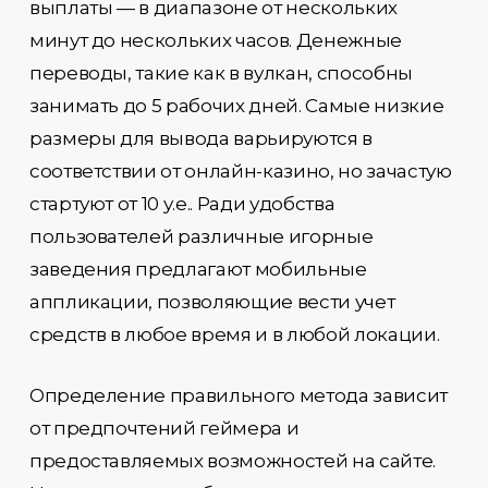
выплаты — в диапазоне от нескольких
минут до нескольких часов. Денежные
переводы, такие как в вулкан, способны
занимать до 5 рабочих дней. Самые низкие
размеры для вывода варьируются в
соответствии от онлайн-казино, но зачастую
стартуют от 10 у.е.. Ради удобства
пользователей различные игорные
заведения предлагают мобильные
аппликации, позволяющие вести учет
средств в любое время и в любой локации.
Определение правильного метода зависит
от предпочтений геймера и
предоставляемых возможностей на сайте.