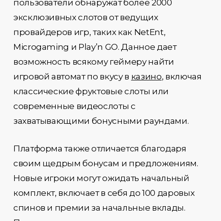
пользователи обнаружат более 2000
эксклюзивных слотов от ведущих
провайдеров игр, таких как NetEnt,
Microgaming и Play’n GO. Данное дает
возможность всякому геймеру найти
игровой автомат по вкусу в
казино
, включая
классические фруктовые слоты или
современные видеослоты с
захватывающими бонусными раундами.
Платформа также отличается благодаря
своим щедрым бонусам и предложениям.
Новые игроки могут ожидать начальный
комплект, включает в себя до 100 даровых
спинов и премии за начальные вклады.