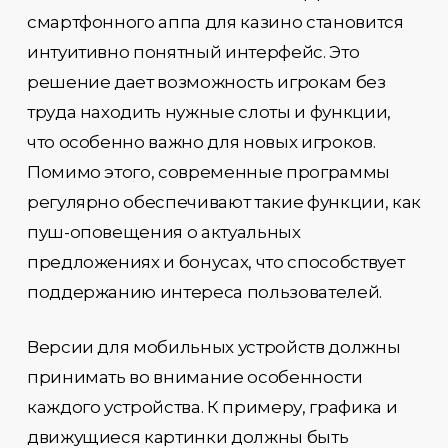
смартфонного аппа для казино становится
интуитивно понятный интерфейс. Это
решение дает возможность игрокам без
труда находить нужные слоты и функции,
что особенно важно для новых игроков.
Помимо этого, современные программы
регулярно обеспечивают такие функции, как
пуш-оповещения о актуальных
предложениях и бонусах, что способствует
поддержанию интереса пользователей.
Версии для мобильных устройств должны
принимать во внимание особенности
каждого устройства. К примеру, графика и
движущиеся картинки должны быть