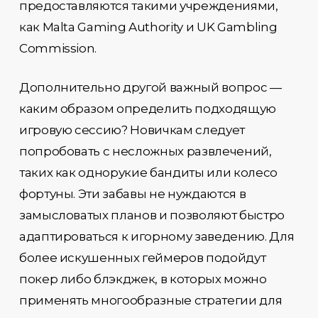
предоставляются такими учреждениями,
как Malta Gaming Authority и UK Gambling
Commission.
Дополнительно другой важный вопрос —
каким образом определить подходящую
игровую сессию? Новичкам следует
попробовать с несложных развлечений,
таких как однорукие бандиты или колесо
фортуны. Эти забавы не нуждаются в
замысловатых планов и позволяют быстро
адаптироваться к игорному заведению. Для
более искушенных геймеров подойдут
покер либо блэкджек, в которых можно
применять многообразные стратегии для