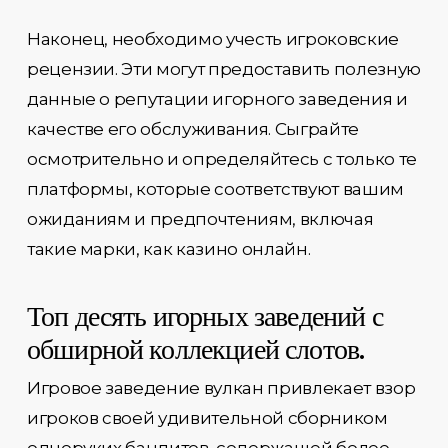
Наконец, необходимо учесть игроковские
рецензии. Эти могут предоставить полезную
данные о репутации игорного заведения и
качестве его обслуживания. Сыграйте
осмотрительно и определяйтесь с только те
платформы, которые соответствуют вашим
ожиданиям и предпочтениям, включая
такие марки, как казино онлайн.
Топ десять игорных заведений с
обширной коллекцией слотов.
Игровое заведение вулкан привлекает взор
игроков своей удивительной сборником
одноруких бандитов, содержащей более