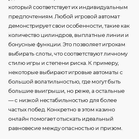
который соответствует их индивидуальным
предпочтениям. Любой игровой автомат
демонстрирует свои особенности, такие как
количество цилиндров, выплатные линии и
бонусные функции. Это позволяет игрокам
выбирать слоты, что соответствуют личному
стилю игры и степени риска. К примеру,
некоторые выбирают игровые автоматы с
большой волатильностью, где могут быть
большие выигрыши, но реже, а остальные
— с низкой нестабильностью для более
частых побед. Конкретно в этом казино
онлайн помогает отыскать идеальный
равновесие между опасностью и призом.