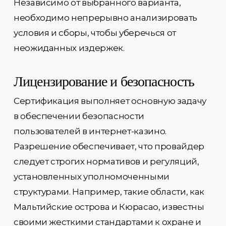
Независимо от выбранного варианта,
необходимо непрерывно анализировать
условия и сборы, чтобы уберечься от
неожиданных издержек.
Лицензирование и безопасность
Сертификация выполняет основную задачу
в обеспечении безопасности
пользователей в интернет-казино.
Разрешение обеспечивает, что провайдер
следует строгих нормативов и регуляций,
установленных уполномоченными
структурами. Например, такие области, как
Мальтийские острова и Кюрасао, известны
своими жесткими стандартами к охране и