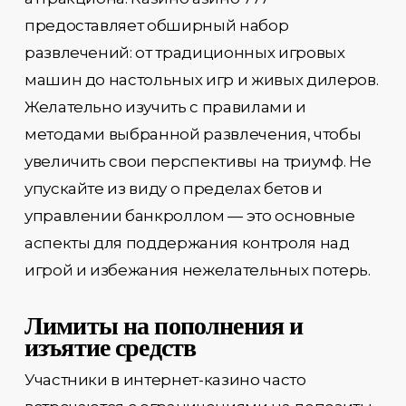
предоставляет обширный набор
развлечений: от традиционных игровых
машин до настольных игр и живых дилеров.
Желательно изучить с правилами и
методами выбранной развлечения, чтобы
увеличить свои перспективы на триумф. Не
упускайте из виду о пределах бетов и
управлении банкроллом — это основные
аспекты для поддержания контроля над
игрой и избежания нежелательных потерь.
Лимиты на пополнения и
изъятие средств
Участники в интернет-казино часто