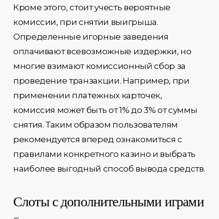
Кроме этого, стоит учесть вероятные
комиссии, при снятии выигрыша.
Определенные игорные заведения
оплачивают всевозможные издержки, но
многие взимают комиссионный сбор за
проведение транзакции. Например, при
применении платежных карточек,
комиссия может быть от 1% до 3% от суммы
снятия. Таким образом пользователям
рекомендуется вперед ознакомиться с
правилами конкретного казино и выбрать
наиболее выгодный способ вывода средств.
Слоты с дополнительными играми