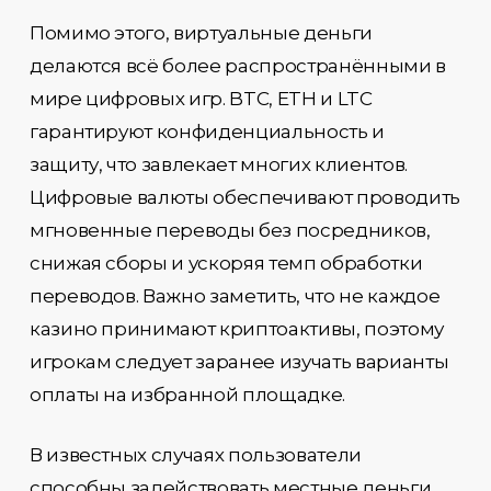
Помимо этого, виртуальные деньги
делаются всё более распространёнными в
мире цифровых игр. BTC, ETH и LTC
гарантируют конфиденциальность и
защиту, что завлекает многих клиентов.
Цифровые валюты обеспечивают проводить
мгновенные переводы без посредников,
снижая сборы и ускоряя темп обработки
переводов. Важно заметить, что не каждое
казино принимают криптоактивы, поэтому
игрокам следует заранее изучать варианты
оплаты на избранной площадке.
В известных случаях пользователи
способны задействовать местные деньги,