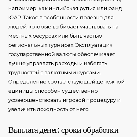
например, как индийская рупия или ранд
ЮАР. Такое в особенности полезно для
людей, которые выбирает участвовать на
местных ресурсах или быть частью
региональных турнирах. Эксплуатация
государственной валюты обеспечивает
лучше управлять расходы и избегать
трудностей с валютными курсами.
Определение соответствующей денежной
единицы способен существенно
усовершенствовать игровой процедуру и
увеличить доходность от него.
Выплата денег: сроки обработки