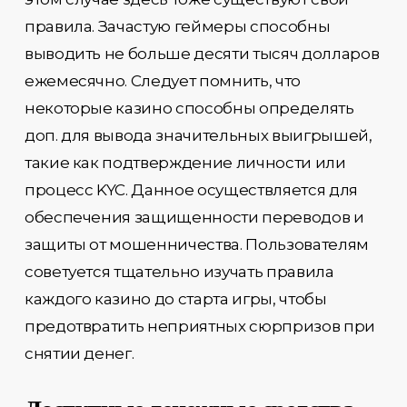
правила. Зачастую геймеры способны
выводить не больше десяти тысяч долларов
ежемесячно. Следует помнить, что
некоторые казино способны определять
доп. для вывода значительных выигрышей,
такие как подтверждение личности или
процесс KYC. Данное осуществляется для
обеспечения защищенности переводов и
защиты от мошенничества. Пользователям
советуется тщательно изучать правила
каждого казино до старта игры, чтобы
предотвратить неприятных сюрпризов при
снятии денег.