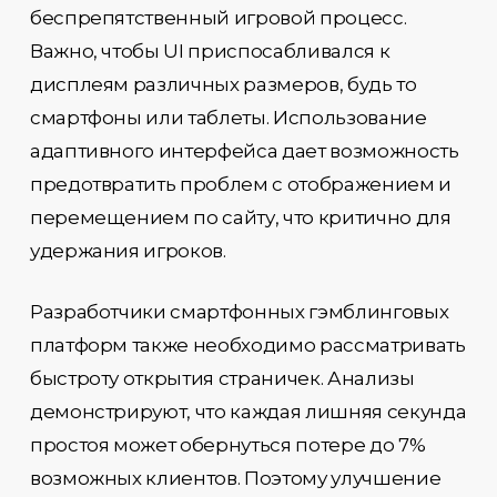
беспрепятственный игровой процесс.
Важно, чтобы UI приспосабливался к
дисплеям различных размеров, будь то
смартфоны или таблеты. Использование
адаптивного интерфейса дает возможность
предотвратить проблем с отображением и
перемещением по сайту, что критично для
удержания игроков.
Разработчики смартфонных гэмблинговых
платформ также необходимо рассматривать
быстроту открытия страничек. Анализы
демонстрируют, что каждая лишняя секунда
простоя может обернуться потере до 7%
возможных клиентов. Поэтому улучшение