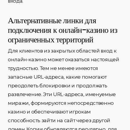
входа.
Альтернативные линки для
подключения к онлайн-казино из
ограниченных территорий
Для клиентов из закрытых областей вход к
онлайн-казино может оказаться настоящей
трудностью. Тем не менее имеются
запасные URL-адреса, какие помогают
преодолеть блокировки и продолжать
развлечение. Эти URL-адреса, именуемые
миражи, формируются непосредственно
казино и обеспечивают игрокам
способность зайти на сайт через другой
домен. Копии обновляются регулярно, для