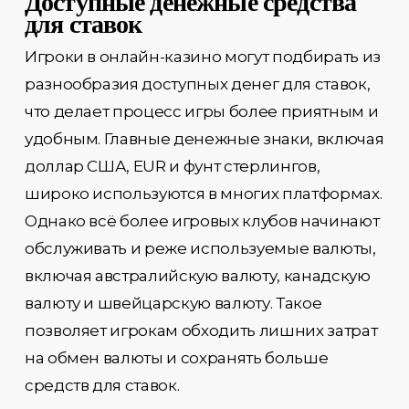
Доступные денежные средства
для ставок
Игроки в онлайн-казино могут подбирать из
разнообразия доступных денег для ставок,
что делает процесс игры более приятным и
удобным. Главные денежные знаки, включая
доллар США, EUR и фунт стерлингов,
широко используются в многих платформах.
Однако всё более игровых клубов начинают
обслуживать и реже используемые валюты,
включая австралийскую валюту, канадскую
валюту и швейцарскую валюту. Такое
позволяет игрокам обходить лишних затрат
на обмен валюты и сохранять больше
средств для ставок.