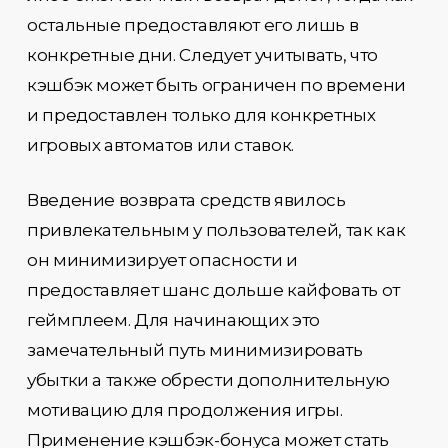
остальные предоставляют его лишь в
конкретные дни. Следует учитывать, что
кэшбэк может быть ограничен по времени
и предоставлен только для конкретных
игровых автоматов или ставок.
Введение возврата средств явилось
привлекательным у пользователей, так как
он минимизирует опасности и
предоставляет шанс дольше кайфовать от
геймплеем. Для начинающих это
замечательный путь минимизировать
убытки а также обрести дополнительную
мотивацию для продолжения игры.
Применение кэшбэк-бонуса может стать