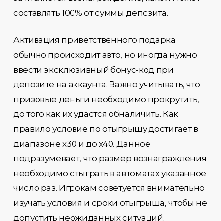
составлять 100% от суммы депозита.
Активация приветственного подарка
обычно происходит авто, но иногда нужно
ввести эксклюзивный бонус-код при
депозите на аккаунта. Важно учитывать, что
призовые деньги необходимо прокрутить,
до того как их удастся обналичить. Как
правило условие по отыгрышу достигает в
диапазоне x30 и до x40. Данное
подразумевает, что размер вознаграждения
необходимо отыграть в автоматах указанное
число раз. Игрокам советуется внимательно
изучать условия и сроки отыгрыша, чтобы не
допустить неожиданных ситуаций.