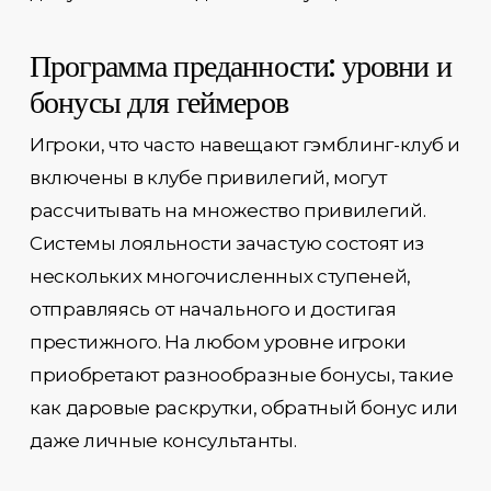
Программа преданности: уровни и
бонусы для геймеров
Игроки, что часто навещают гэмблинг-клуб и
включены в клубе привилегий, могут
рассчитывать на множество привилегий.
Системы лояльности зачастую состоят из
нескольких многочисленных ступеней,
отправляясь от начального и достигая
престижного. На любом уровне игроки
приобретают разнообразные бонусы, такие
как даровые раскрутки, обратный бонус или
даже личные консультанты.