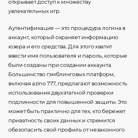
открывает доступ к множеству
увлекательных игр.
Аутентификация — это процедура логина в
аккаунт, который охраняет информацию
юзера и его средства. Для этого хватит
ввести имя пользователя и пароль, которые
были созданы при создании аккаунта.
Большинство гэмблинговых платформ,
включая azino 777, предлагают возможность
использования двухэтапной проверки
подлинности для повышенной защиты. Это
может быть практично для тех, кто бережет
приватность своих данных и стремится
обезопасить свой профиль от незаконного