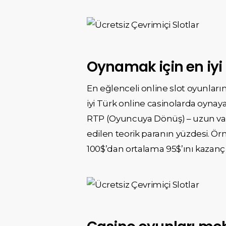
Oynamak için en iyi 
En eğlenceli online slot oyunların
iyi Türk online casinolarda oynaya
RTP (Oyuncuya Dönüş) – uzun va
edilen teorik paranın yüzdesi. Ör
100$’dan ortalama 95$’ını kazanç 