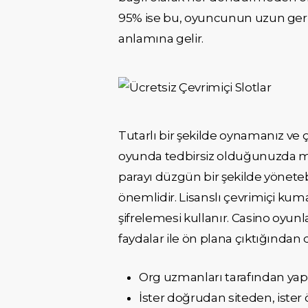
95% ise bu, oyuncunun uzun geri 
anlamına gelir.
Tutarlı bir şekilde oynamanız ve ç
oyunda tedbirsiz olduğunuzda mu
parayı düzgün bir şekilde yöneteb
önemlidir. Lisanslı çevrimiçi kum
şifrelemesi kullanır. Casino oyunla
faydalar ile ön plana çıktığından d
Org uzmanları tarafından yap
İster doğrudan siteden, ister 