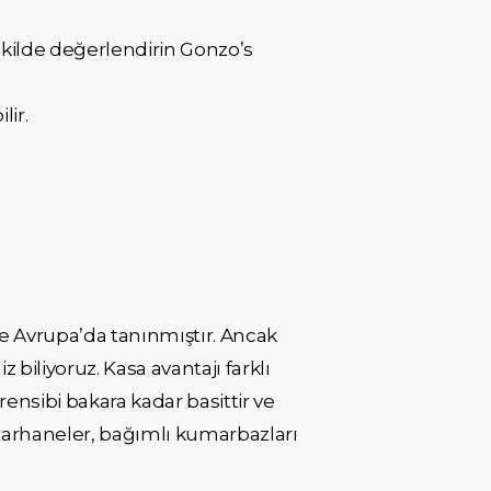
kilde değerlendirin Gonzo’s
lir.
ce Avrupa’da tanınmıştır. Ancak
biliyoruz. Kasa avantajı farklı
ensibi bakara kadar basittir ve
marhaneler, bağımlı kumarbazları