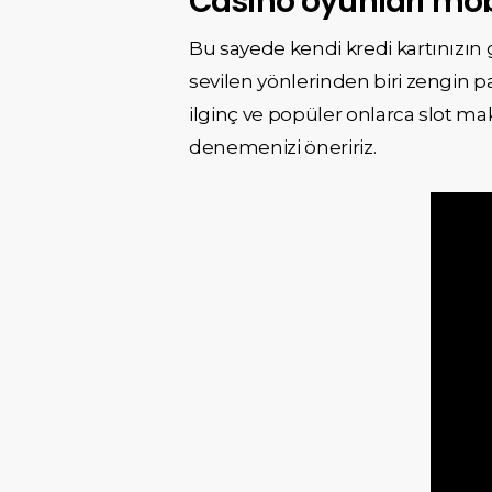
Casino oyunları mob
Bu sayede kendi kredi kartınızın g
sevilen yönlerinden biri zengin 
ilginç ve popüler onlarca slot mak
denemenizi öneririz.