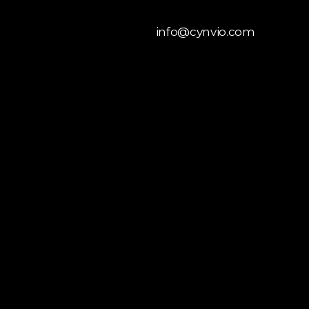
info@cynvio.com
 Liquid
opment
y Theme
opment
 Customization
y Store Development