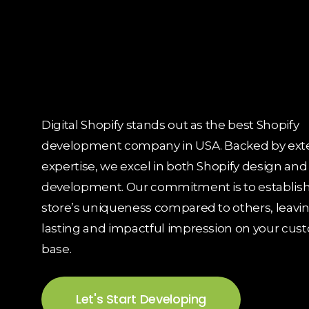
Digital Shopify stands out as the best Shopify
development company in USA. Backed by ext
expertise, we excel in both Shopify design and
development. Our commitment is to establish
store’s uniqueness compared to others, leavin
lasting and impactful impression on your cus
base.
Let's Start Developing