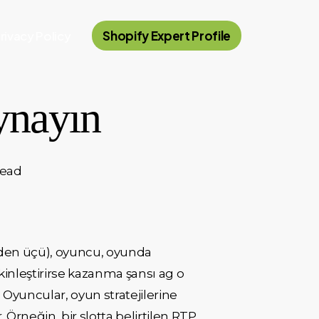
rivacy Policy
Shopify Expert Profile
ynayın
read
rden üçü), oyuncu, oyunda
inleştirirse kazanma şansı ag o
Oyuncular, oyun stratejilerine
Örneğin, bir slotta belirtilen RTP