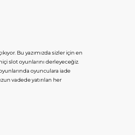
ıkıyor. Bu yazımızda sizler için en
içi slot oyunlarını derleyeceğiz.
yunlarında oyunculara iade
uzun vadede yatırılan her