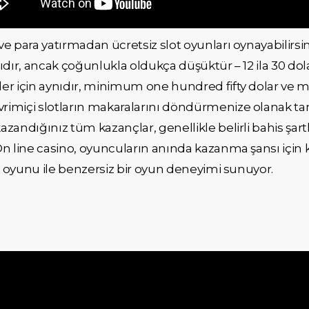
ve para yatırmadan ücretsiz slot oyunları oynayabilirs
ıdır, ancak çoğunlukla oldukça düşüktür – 12 ila 30 dol
er için aynıdır, minimum one hundred fifty dolar ve m
imiçi slotların makaralarını döndürmenize olanak tan
andığınız tüm kazançlar, genellikle belirli bahis şartl
On line casino, oyuncuların anında kazanma şansı için 
ar oyunu ile benzersiz bir oyun deneyimi sunuyor.