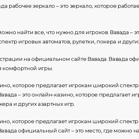
да рабочее зеркало – это зеркало, которое работае
 можно найти все, что нужно для игроков. Вавада – 
ектр игровых автоматов, рулетки, покера и других
истрации на официальном сайте Вавада. Вавада офи
я комфортной игры.
зино, которое предлагает игрокам широкий спектр 
 Вавада – это онлайн-казино, которое предлагает 
кера и других азартных игр.
зино, которое предлагает игрокам широкий спектр 
Вавада официальный сайт – это место, где можно на