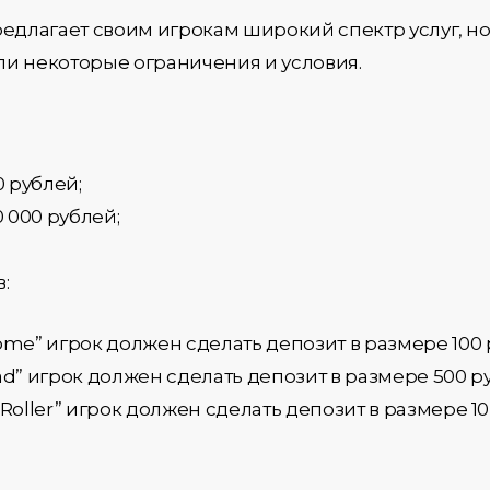
редлагает своим игрокам широкий спектр услуг, н
ли некоторые ограничения и условия.
 рублей;
 000 рублей;
:
ome” игрок должен сделать депозит в размере 100 
ad” игрок должен сделать депозит в размере 500 р
Roller” игрок должен сделать депозит в размере 10