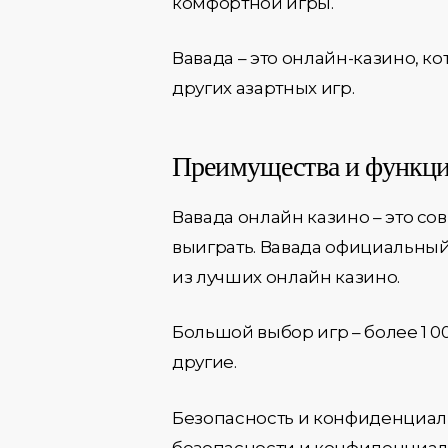
комфортной игры.
Вавада – это онлайн-казино, к
других азартных игр.
Преимущества и функц
Вавада онлайн казино – это с
выиграть. Вавада официальный
из лучших онлайн казино.
Большой выбор игр – более 1 0
другие.
Безопасность и конфиденциаль
безопасности и конфиденциал