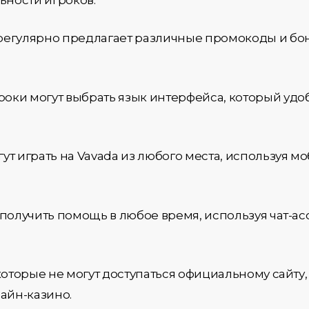
регулярно предлагает различные промокоды и бо
оки могут выбрать язык интерфейса, который удоб
ут играть на Vavada из любого места, используя 
 получить помощь в любое время, используя чат-ас
 которые не могут доступаться официальному сайту,
лайн-казино.