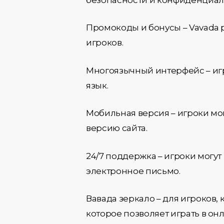
Промокоды и бонусы – Vavada 
игроков.
Многоязычный интерфейс – игр
язык.
Мобильная версия – игроки мог
версию сайта.
24/7 поддержка – игроки могут
электронное письмо.
Вавада зеркало – для игроков,
которое позволяет играть в он