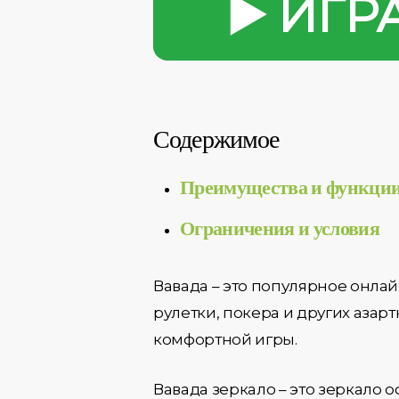
▶️ ИГР
Содержимое
Преимущества и функци
Ограничения и условия
Вавада – это популярное онла
рулетки, покера и других азарт
комфортной игры.
Вавада зеркало – это зеркало 