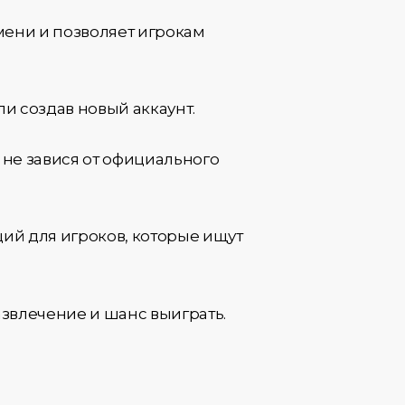
емени и позволяет игрокам
ли создав новый аккаунт.
, не завися от официального
ций для игроков, которые ищут
азвлечение и шанс выиграть.