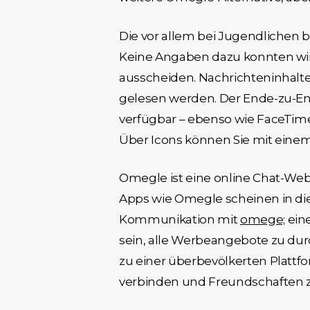
Die vor allem bei Jugendlichen b
Keine Angaben dazu konnten wir 
ausscheiden. Nachrichteninhalt
gelesen werden. Der Ende-zu-Ende
verfügbar – ebenso wie FaceTi
Über Icons können Sie mit einem
Omegle ist eine online Chat-Web
Apps wie Omegle scheinen in die
Kommunikation mit
omege;
ein
sein, alle Werbeangebote zu du
zu einer überbevölkerten Platt
verbinden und Freundschaften zu