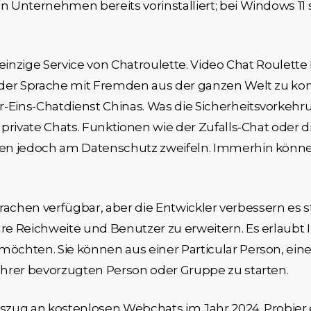
Unternehmen bereits vorinstalliert; bei Windows 11 so
einzige Service von Chatroulette. Video Chat Roulette 
eder Sprache mit Fremden aus der ganzen Welt zu ko
ins-Chatdienst Chinas. Was die Sicherheitsvorkehru
private Chats. Funktionen wie der Zufalls-Chat oder d
en jedoch am Datenschutz zweifeln. Immerhin können
 Sprachen verfügbar, aber die Entwickler verbessern es
e Reichweite und Benutzer zu erweitern. Es erlaubt 
öchten. Sie können aus einer Particular Person, e
hrer bevorzugten Person oder Gruppe zu starten.
uszug an kostenlosen Webchats im Jahr 2024. Probier 