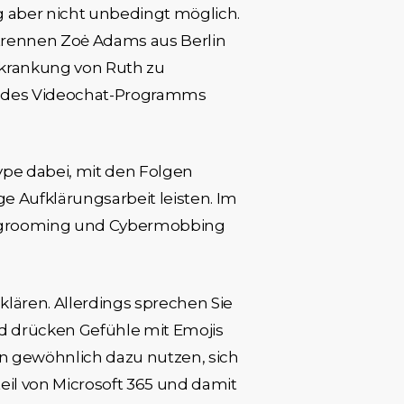
 aber nicht unbe­dingt möglich.
r trennen Zoė Adams aus Berlin
rkrankung von Ruth zu
fe des Video­chat-Programms
pe dabei, mit den Folgen
 Aufklärungsarbeit leisten. Im
rgrooming und Cybermobbing
klären. Allerdings sprechen Sie
nd drücken Gefühle mit Emojis
hen gewöhnlich dazu nutzen, sich
eil von Microsoft 365 und damit