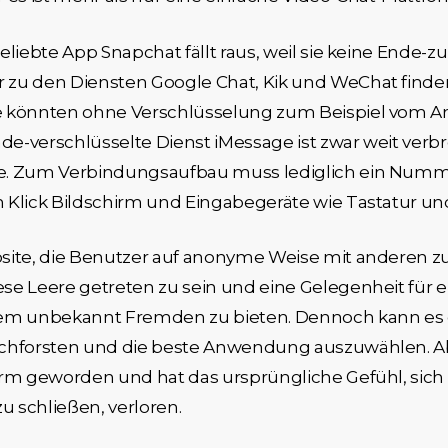
eliebte App Snapchat fällt raus, weil sie keine Ende-
zu den Diensten Google Chat, Kik und WeChat finden
e könnten ohne Verschlüsselung zum Beispiel vom An
-verschlüsselte Dienst iMessage ist zwar weit verbre
me. Zum Verbindungsaufbau muss lediglich ein Numm
 Klick Bildschirm und Eingabegeräte wie Tastatur u
site, die Benutzer auf anonyme Weise mit anderen z
se Leere getreten zu sein und eine Gelegenheit für e
em unbekannt Fremden zu bieten. Dennoch kann es 
rchforsten und die beste Anwendung auszuwählen. Ab
form geworden und hat das ursprüngliche Gefühl, sic
 schließen, verloren.