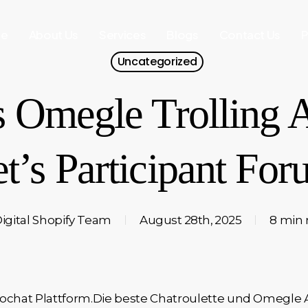
e
About Us
Services
Blogs
Contact Us
P
Uncategorized
s Omegle Trolling
t’s Participant Fo
igital Shopify Team
August 28th, 2025
8 min 
eochat Plattform.Die beste Chatroulette und Omegle A