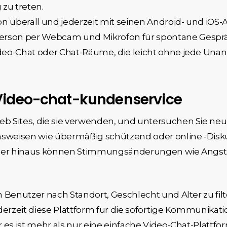
zu treten.
von überall und jederzeit mit seinen Android- und 
erson per Webcam und Mikrofon für spontane Gesprä
Video-Chat oder Chat-Räume, die leicht ohne jede Un
 Video-chat-kundenservice
b Sites, die sie verwenden, und untersuchen Sie ne
weisen wie übermäßig schützend oder online -Disku
über hinaus können Stimmungsänderungen wie Angst 
 Benutzer nach Standort, Geschlecht und Alter zu fil
derzeit diese Plattform für die sofortige Kommunikati
 es ist mehr als nur eine einfache Video-Chat-Plattfo