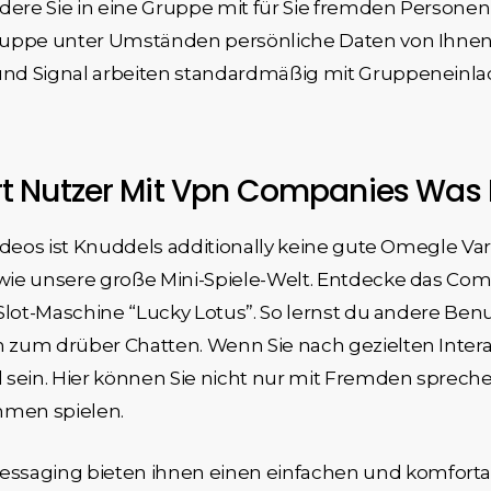
ndere Sie in eine Gruppe mit für Sie fremden Person
ruppe unter Umständen persönliche Daten von Ihnen,
nd Signal arbeiten standardmäßig mit Gruppeneinlad
t Nutzer Mit Vpn Companies Was 
ideos ist Knuddels additionally keine gute Omegle Va
wie unsere große Mini-Spiele-Welt. Entdecke das Co
Slot-Maschine “Lucky Lotus”. So lernst du andere Ben
 zum drüber Chatten. Wenn Sie nach gezielten Inter
l sein. Hier können Sie nicht nur mit Fremden sprec
mmen spielen.
essaging bieten ihnen einen einfachen und komfort