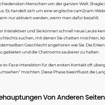
schiedensten Menschen von der ganzen Welt. Shagle i
aus. Es handelt sich um eine englische cam2cam-Webs
 kann nur aktiviert werden, wenn man dafür bezahlt.
er interaktiver und Sie können schnell neue Leute k
hlechts suchen, mit denen Sie chatten möchten, kö
ht demselben Geschlecht angehören wie Sie. Die Erken
 gebieten und die Chatrooms sauberer zu halten.
to-Face-Interaktion für den ersten Kontakt oft übergrif
 umsehen“ möchten. Diese Phase beeinflusst die Lang
behauptungen Von Anderen Seiten