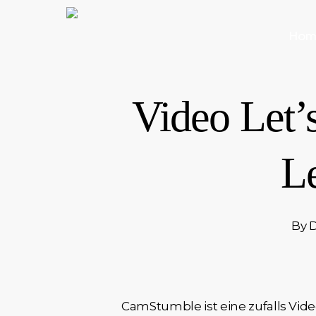
Skip
to
Hom
main
content
Video Let’
Le
By
D
CamStumble ist eine zufalls Vid