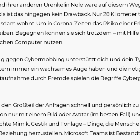
nd ihrer anderen Urenkelin Nele wäre auf diesem Weg
ls ist das hingegen kein Drawback. Nur 28 Kilo­mete
otsdam wohnt. Um in Corona-Zeiten das Risiko einer E
leiben. Begegnen können sie sich trotzdem – mit Hil
schen Computer nutzen.
g gegen Cybermobbing unterstützt dich und dein Ty
ern immer ein wachsames Auge haben und die nötige
aufnahme durch Fremde spielen die Begriffe Cybe
m den Großteil der Anfragen schnell und persönlich zu 
on nur mit einem Bild oder Avatar (im besten Fall) u
t echte Mimik, Gestik und Tonlage – Dinge, die Mensc
eziehung herzustellen. Microsoft Teams ist Bestandt