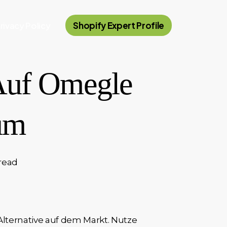
rivacy Policy
Shopify Expert Profile
 Auf Omegle
rum
read
lternative auf dem Markt. Nutze