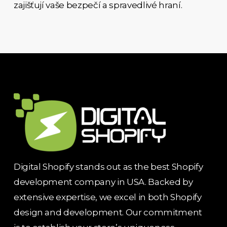
zajišťují vaše bezpečí a spravedlivé hraní.
Digital Shopify stands out as the best Shopify
development company in USA. Backed by
extensive expertise, we excel in both Shopify
design and development. Our commitment