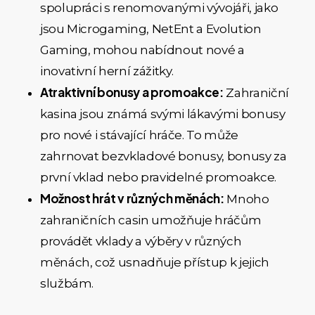
spolupráci s renomovanými vývojáři, jako
jsou Microgaming, NetEnt a Evolution
Gaming, mohou nabídnout nové a
inovativní herní zážitky.
Atraktivní bonusy a promoakce:
Zahraniční
kasina jsou známá svými lákavými bonusy
pro nové i stávající hráče. To může
zahrnovat bezvkladové bonusy, bonusy za
první vklad nebo pravidelné promoakce.
Možnost hrát v různých měnách:
Mnoho
zahraničních casin umožňuje hráčům
provádět vklady a výběry v různých
měnách, což usnadňuje přístup k jejich
službám.