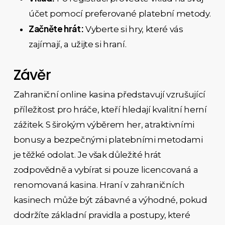
účet pomocí preferované platební metody.
Začněte hrát:
Vyberte si hry, které vás
zajímají, a užijte si hraní.
Závěr
Zahraniční online kasina představují vzrušující
příležitost pro hráče, kteří hledají kvalitní herní
zážitek. S širokým výběrem her, atraktivními
bonusy a bezpečnými platebními metodami
je těžké odolat. Je však důležité hrát
zodpovědně a vybírat si pouze licencovaná a
renomovaná kasina. Hraní v zahraničních
kasinech může být zábavné a výhodné, pokud
dodržíte základní pravidla a postupy, které