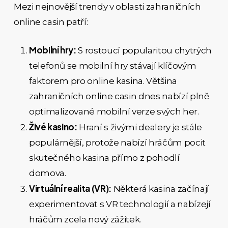
Mezi nejnovější trendy v oblasti zahraničních
online casin patří:
Mobilní hry:
S rostoucí popularitou chytrých
telefonů se mobilní hry stávají klíčovým
faktorem pro online kasina. Většina
zahraničních online casin dnes nabízí plně
optimalizované mobilní verze svých her.
Živé kasino:
Hraní s živými dealery je stále
populárnější, protože nabízí hráčům pocit
skutečného kasina přímo z pohodlí
domova.
Virtuální realita (VR):
Některá kasina začínají
experimentovat s VR technologií a nabízejí
hráčům zcela nový zážitek.