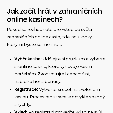
Jak začít hrát v zahraničních
online kasinech?
Pokud se rozhodnete pro vstup do světa
zahraničních online casin, zde jsou kroky,
kterými byste se měli řídit:
Výběr kasina:
Udělejte si průzkum a vyberte
si online kasino, které vyhovuje vašim
potřebám. Zkontrolujte licencování,
nabídku her a bonusy.
Registrace:
Vytvořte si účet na zvoleném
kasinu. Proces registrace je obvykle snadný
a rychlý.
Vklad:
Po registraci proveďte vklad na svůj