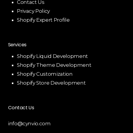
Contact Us
Privacy Policy
Shopify Expert Profile
Services
Shopify Liquid Development
Shopify Theme Development
Shopify Customization
Shopify Store Development
Contact Us
info@cynvio.com