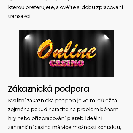
kterou preferujete, a ověřte si dobu zpracování
transakcí.
Zákaznická podpora
Kvalitní zákaznická podpora je velmi důležitá,
zejména pokud narazíte na problém během
hry nebo při zpracování plateb. Ideální
zahraniční casino má více možností kontaktu,