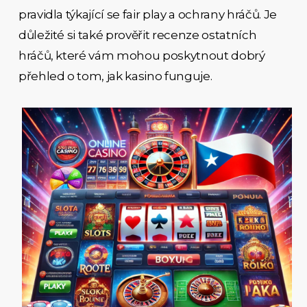
pravidla týkající se fair play a ochrany hráčů. Je
důležité si také prověřit recenze ostatních
hráčů, které vám mohou poskytnout dobrý
přehled o tom, jak kasino funguje.