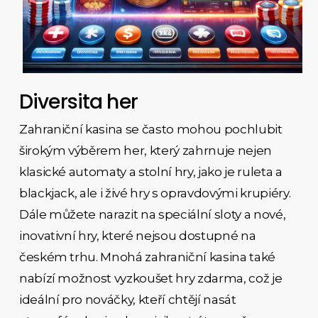
Diversita her
Zahraniční kasina se často mohou pochlubit
širokým výběrem her, který zahrnuje nejen
klasické automaty a stolní hry, jako je ruleta a
blackjack, ale i živé hry s opravdovými krupiéry.
Dále můžete narazit na speciální sloty a nové,
inovativní hry, které nejsou dostupné na
českém trhu. Mnohá zahraniční kasina také
nabízí možnost vyzkoušet hry zdarma, což je
ideální pro nováčky, kteří chtějí nasát